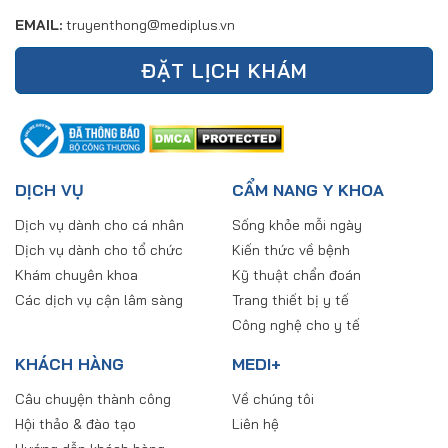
EMAIL:
truyenthong@mediplus.vn
ĐẶT LỊCH KHÁM
DỊCH VỤ
CẨM NANG Y KHOA
Dịch vụ dành cho cá nhân
Sống khỏe mỗi ngày
Dịch vụ dành cho tổ chức
Kiến thức về bệnh
Khám chuyên khoa
Kỹ thuật chẩn đoán
Các dịch vụ cận lâm sàng
Trang thiết bị y tế
Công nghệ cho y tế
KHÁCH HÀNG
MEDI+
Câu chuyện thành công
Về chúng tôi
Hội thảo & đào tạo
Liên hệ