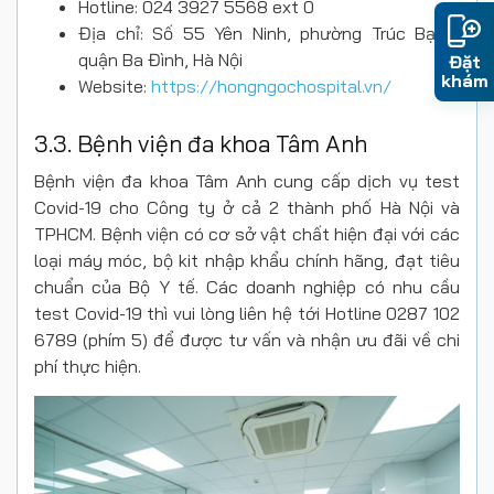
Hotline: 024 3927 5568 ext 0
Địa chỉ: Số 55 Yên Ninh, phường Trúc Bạch,
quận Ba Đình, Hà Nội
Đặt
khám
Website:
https://hongngochospital.vn/
3.3. Bệnh viện đa khoa Tâm Anh
Bệnh viện đa khoa Tâm Anh cung cấp dịch vụ test
Covid-19 cho Công ty ở cả 2 thành phố Hà Nội và
TPHCM. Bệnh viện có cơ sở vật chất hiện đại với các
loại máy móc, bộ kit nhập khẩu chính hãng, đạt tiêu
chuẩn của Bộ Y tế. Các doanh nghiệp có nhu cầu
test Covid-19 thì vui lòng liên hệ tới Hotline 0287 102
6789 (phím 5) để được tư vấn và nhận ưu đãi về chi
phí thực hiện.