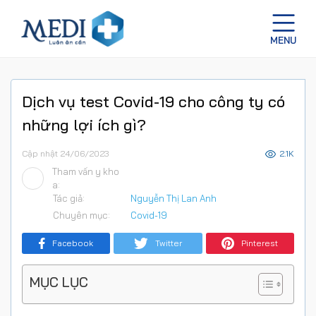
Dịch vụ test Covid-19 cho công ty có
những lợi ích gì?
Cập nhật 24/06/2023
2.1K
Tham vấn y kho
a:
Tác giả:
Nguyễn Thị Lan Anh
Chuyên mục:
Covid-19
Facebook
Twitter
Pinterest
MỤC LỤC