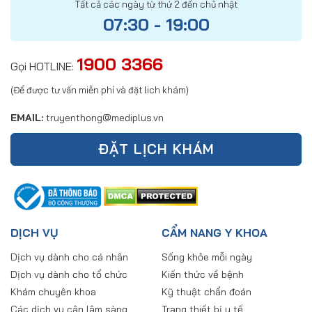
Tất cả các ngày từ thứ 2 đến chủ nhật
07:30 - 19:00
1900 3366
Gọi HOTLINE:
(Để được tư vấn miễn phí và đặt lich khám)
EMAIL:
truyenthong@mediplus.vn
ĐẶT LỊCH KHÁM
DỊCH VỤ
CẨM NANG Y KHOA
Dịch vụ dành cho cá nhân
Sống khỏe mỗi ngày
Dịch vụ dành cho tổ chức
Kiến thức về bệnh
Khám chuyên khoa
Kỹ thuật chẩn đoán
Các dịch vụ cận lâm sàng
Trang thiết bị y tế