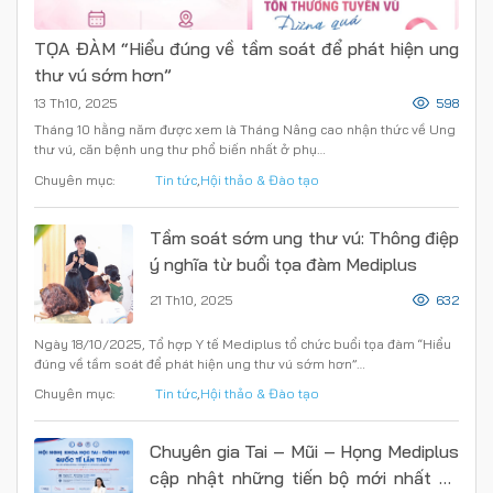
TỌA ĐÀM “Hiểu đúng về tầm soát để phát hiện ung
thư vú sớm hơn”
13 Th10, 2025
598
Tháng 10 hằng năm được xem là Tháng Nâng cao nhận thức về Ung
thư vú, căn bệnh ung thư phổ biến nhất ở phụ…
Chuyên mục:
Tin tức
,
Hội thảo & Đào tạo
Tầm soát sớm ung thư vú: Thông điệp
ý nghĩa từ buổi tọa đàm Mediplus
21 Th10, 2025
632
Ngày 18/10/2025, Tổ hợp Y tế Mediplus tổ chức buổi tọa đàm “Hiểu
đúng về tầm soát để phát hiện ung thư vú sớm hơn”…
Chuyên mục:
Tin tức
,
Hội thảo & Đào tạo
Chuyên gia Tai – Mũi – Họng Mediplus
cập nhật những tiến bộ mới nhất từ