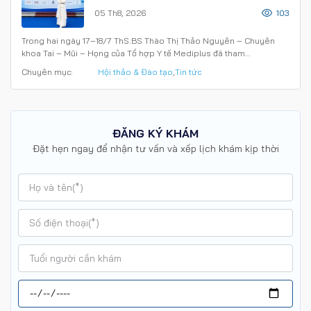
Hội nghị Khoa học Quốc tế
05 Th8, 2026
103
Trong hai ngày 17–18/7 ThS.BS Thào Thị Thảo Nguyên – Chuyên
khoa Tai – Mũi – Họng của Tổ hợp Y tế Mediplus đã tham…
Chuyên mục:
Hội thảo & Đào tạo
,
Tin tức
ĐĂNG KÝ KHÁM
Đặt hẹn ngay để nhận tư vấn và xếp lịch khám kịp thời