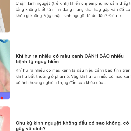
Chậm kinh nguyệt (trễ kinh) khiến chị em phụ nữ cảm thấy l
lắng không biết là mình đang mang thai hay gặp vấn đề sứ
khỏe gì không. Vậy chậm kinh nguyệt là do đâu? Điều trị…
Khí hư ra nhiều có màu xanh CẢNH BÁO nhiều
bệnh lý nguy hiểm
Khí hư ra nhiều có màu xanh là dấu hiệu cảnh báo tình trạn
khí hư bất thường ở phái nữ. Vậy khí hư ra nhiều có màu xan
có ảnh hưởng nghiêm trọng đến sức khỏe của…
Chu kỳ kinh nguyệt không đều có sao không, có
gây vô sinh?