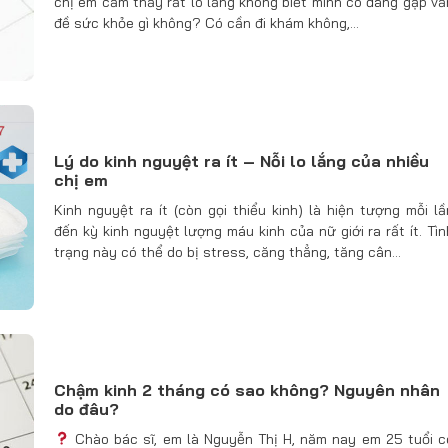
chị em cảm thấy rất lo lắng không biết mình có đang gặp vấ
đề sức khỏe gì không? Có cần đi khám không,…
Lý do kinh nguyệt ra ít – Nỗi lo lắng của nhiều
chị em
Kinh nguyệt ra ít (còn gọi thiểu kinh) là hiện tượng mỗi lầ
đến kỳ kinh nguyệt lượng máu kinh của nữ giới ra rất ít. Tìn
trạng này có thể do bị stress, căng thẳng, tăng cân…
Chậm kinh 2 tháng có sao không? Nguyên nhân
do đâu?
Chào bác sĩ, em là Nguyễn Thị H, năm nay em 25 tuổi c