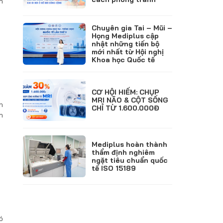
n
Chuyên gia Tai – Mũi –
Họng Mediplus cập
nhật những tiến bộ
mới nhất từ Hội nghị
Khoa học Quốc tế
CƠ HỘI HIẾM: CHỤP
MRI NÃO & CỘT SỐNG
n
CHỈ TỪ 1.600.000Đ
h
Mediplus hoàn thành
thẩm định nghiêm
ngặt tiêu chuẩn quốc
tế ISO 15189
ó