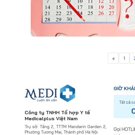
«
1
GIỜ KH
Tất cả c
0
Công ty TNHH Tổ hợp Y tế
Medicalplus Việt Nam
Trụ sở: Tầng 2, TTTM Mandarin Garden 2,
Gọi HOTLI
Phường Tương Mai, Thành phố Hà Nội