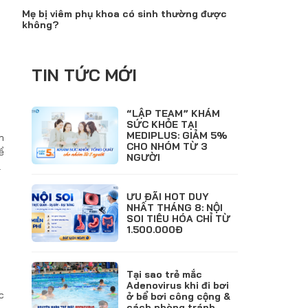
Mẹ bị viêm phụ khoa có sinh thường được
không?
TIN TỨC MỚI
“LẬP TEAM” KHÁM
SỨC KHỎE TẠI
MEDIPLUS: GIẢM 5%
n
CHO NHÓM TỪ 3
ể
NGƯỜI
…
ƯU ĐÃI HOT DUY
NHẤT THÁNG 8: NỘI
SOI TIÊU HÓA CHỈ TỪ
1.500.000Đ
Tại sao trẻ mắc
Adenovirus khi đi bơi
c
ở bể bơi công cộng &
cách phòng tránh