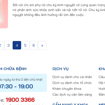
Đối với chị em phụ nữ chu kỳ kinh nguyệt vô cùng quan trọng
nó phản ánh sức khỏe sinh sản và nội tiết tố nữ. Chu kỳ kin
nguyệt không đều ảnh hưởng rất lớn đến cuộc…
2
3
4
5
6
»
ÁM CHỮA BỆNH
DỊCH VỤ
KH
Dịch vụ dành cho cá nhân
Câu
ác ngày từ thứ 2 đến chủ nhật
Dịch vụ dành cho tổ chức
Hội 
7:30 - 19:00
Khám chuyên khoa
Hướ
Các dịch vụ cận lâm sàng
Đăn
1900 3366
NE:
CẨM NANG Y KHOA
ME