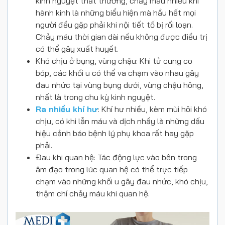
kinh nguyệt thất thường, chảy máu nhiều khi
hành kinh là những biểu hiện mà hầu hết mọi
người đều gặp phải khi nội tiết tố bị rối loạn.
Chảy máu thời gian dài nếu không được điều trị
có thể gây xuất huyết.
Khó chịu ở bụng, vùng chậu: Khi tử cung co
bóp, các khối u có thể va chạm vào nhau gây
đau nhức tại vùng bụng dưới, vùng chậu hông,
nhất là trong chu kỳ kinh nguyệt.
Ra nhiều khí hư
: Khí hư nhiều, kèm mùi hôi khó
chịu, có khi lẫn máu và dịch nhầy là những dấu
hiệu cảnh báo bệnh lý phụ khoa rất hay gặp
phải.
Đau khi quan hệ: Tác động lực vào bên trong
âm đạo trong lúc quan hệ có thể trực tiếp
chạm vào những khối u gây đau nhức, khó chịu,
thậm chí chảy máu khi quan hệ.