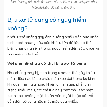
U xơ tử cung tiến triển âm thâm nên nhiều chị em chủ quan phát
hiện khi bệnh đã tiến triển nặng
Bị u xơ tử cung có nguy hiểm
không?
Khối u nhỏ không gây ảnh hưởng nhiều đến sức khỏe,
sinh hoạt nhưng nếu các khối u lớn để lâu có thể
biến chứng nghiêm trọng, nguy hiểm đến sức khỏe và
tính mạng. Cụ thể:
Với phụ nữ chưa có thai bị u xơ tử cung
Nếu chẳng may bị, tình trạng u xơ có thể gây thiếu
máu, điều này là do chảy máu kéo dài trong kỳ kinh,
khi quan hệ… lâu ngày khiến chị em gặp phải tình
trạng thiếu máu, cơ thể lúc này mệt mỏi, sắc mặt
xanh xao, chóng mặt, buồn nôn, ngất hoặc có thể
dẫn đến tử vong nếu mất máu quá nhiều.