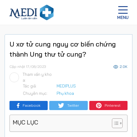
U xơ tử cung nguy cơ biến chứng
thành Ung thư tử cung?
Cập nhật 17/08/2023
2.0K
Tham vấn y kho
a:
Tác giả:
MEDIPLUS
Chuyên mục:
Phụ khoa
Facebook
Twitter
Pinterest
MỤC LỤC