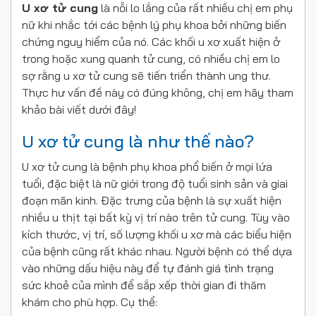
U xơ tử cung
là nỗi lo lắng của rất nhiều chị em phụ
nữ khi nhắc tới các bệnh lý phụ khoa bởi những biến
chứng nguy hiểm của nó. Các khối u xơ xuất hiện ở
trong hoặc xung quanh tử cung, có nhiều chị em lo
sợ rằng u xơ tử cung sẽ tiến triển thành ung thư.
Thực hư vấn đề này có đúng không, chị em hãy tham
khảo bài viết dưới đây!
U xơ tử cung là như thế nào?
U xơ tử cung là bệnh phụ khoa phổ biến ở mọi lứa
tuổi, đặc biệt là nữ giới trong độ tuổi sinh sản và giai
đoạn mãn kinh. Đặc trưng của bệnh là sự xuất hiện
nhiều u thịt tại bất kỳ vị trí nào trên tử cung. Tùy vào
kích thước, vị trí, số lượng khối u xơ mà các biểu hiện
của bệnh cũng rất khác nhau. Người bệnh có thể dựa
vào những dấu hiệu này để tự đánh giá tình trạng
sức khoẻ của mình để sắp xếp thời gian đi thăm
khám cho phù hợp. Cụ thể: