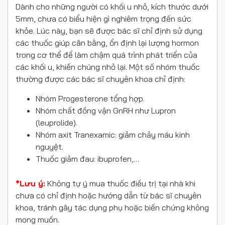
Dành cho những người có khối u nhỏ, kích thước dưới
5mm, chưa có biểu hiện gì nghiêm trọng đến sức
khỏe. Lúc này, bạn sẽ được bác sĩ chỉ định sử dụng
các thuốc giúp cân bằng, ổn định lại lượng hormon
trong cơ thể để làm chậm quá trình phát triển của
các khối u, khiến chúng nhỏ lại. Một số nhóm thuốc
thường được các bác sĩ chuyên khoa chỉ định:
Nhóm Progesterone tổng hợp.
Nhóm chất đồng vận GnRH như Lupron
(leuprolide).
Nhóm axit Tranexamic: giảm chảy máu kinh
nguyệt.
Thuốc giảm đau: ibuprofen,…
*Lưu ý:
Không tự ý mua thuốc điều trị tại nhà khi
chưa có chỉ định hoặc hướng dẫn từ bác sĩ chuyên
khoa, tránh gây tác dụng phụ hoặc biến chứng không
mong muốn.