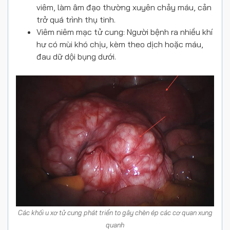
viêm, làm âm đạo thường xuyên chảy máu, cản
trở quá trình thụ tinh.
Viêm niêm mạc tử cung: Người bệnh ra nhiều khí
hư có mùi khó chịu, kèm theo dịch hoặc máu,
đau dữ dội bụng dưới.
Các khối u xơ tử cung phát triển to gây chèn ép các cơ quan xung
quanh