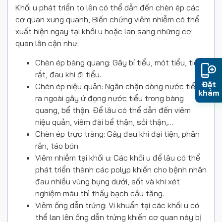
Khối u phát triển to lên có thể dẫn đến chèn ép các
cơ quan xung quanh, Biến chứng viêm nhiễm có thể
xuất hiện ngay tại khối u hoặc lan sang những cơ
quan lân cận như:
Chèn ép bàng quang: Gây bí tiểu, mót tiểu, tiểu
rắt, đau khi đi tiểu.
Đặt
Chèn ép niệu quản: Ngăn chặn dòng nước tiểu
khám
ra ngoài gây ứ đọng nước tiểu trong bàng
quang, bể thận. Để lâu có thể dẫn đến viêm
niệu quản, viêm đài bể thận, sỏi thận,…
Chèn ép trực tràng: Gây đau khi đại tiện, phân
rắn, táo bón.
Viêm nhiễm tại khối u: Các khối u để lâu có thể
phát triển thành các polyp khiến cho bệnh nhân
đau nhiều vùng bụng dưới, sốt và khi xét
nghiệm máu thì thấy bạch cầu tăng.
Viêm ống dẫn trứng: Vi khuẩn tại các khối u có
thể lan lên ống dẫn trứng khiến cơ quan này bị