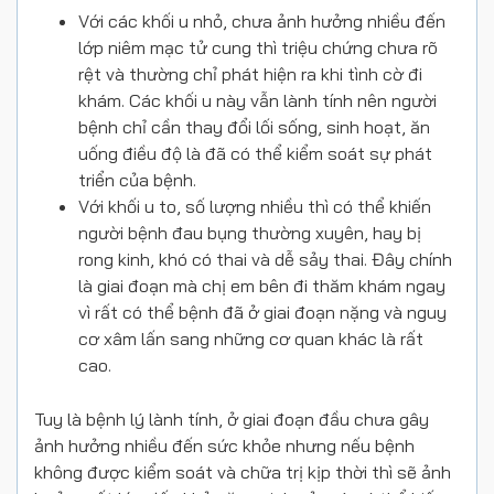
Với các khối u nhỏ, chưa ảnh hưởng nhiều đến
lớp niêm mạc tử cung thì triệu chứng chưa rõ
rệt và thường chỉ phát hiện ra khi tình cờ đi
khám. Các khối u này vẫn lành tính nên người
bệnh chỉ cần thay đổi lối sống, sinh hoạt, ăn
uống điều độ là đã có thể kiểm soát sự phát
triển của bệnh.
Với khối u to, số lượng nhiều thì có thể khiến
người bệnh đau bụng thường xuyên, hay bị
rong kinh, khó có thai và dễ sảy thai. Đây chính
là giai đoạn mà chị em bên đi thăm khám ngay
vì rất có thể bệnh đã ở giai đoạn nặng và nguy
cơ xâm lấn sang những cơ quan khác là rất
cao.
Tuy là bệnh lý lành tính, ở giai đoạn đầu chưa gây
ảnh hưởng nhiều đến sức khỏe nhưng nếu bệnh
không được kiểm soát và chữa trị kịp thời thì sẽ ảnh