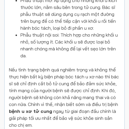
Phẫu thuật mở: Áp dụng cho những khối u kích
thước lớn, nằm sâu bên trong tử cung. Bác sĩ
phẫu thuật sẽ dùng dụng cụ rạch một đường
trên bụng để có thể tiếp cận với khối u rồi tiến
hành bóc tách, loại bỏ đi phần u xơ.
Phẫu thuật nội soi: Thích hợp cho những khối u
nhỏ, số lượng ít. Các khối u sẽ được loại bỏ
nhanh chóng mà không để lại vết sẹo lớn trên
da.
Nếu tình trạng bệnh quá nghiêm trọng và không thể
thực hiện bất kỳ biện pháp bóc tách u xơ nào thì bác
sĩ sẽ chỉ định cắt bỏ tử cung để bảo đảm sức khỏe,
tính mạng của người bệnh sẽ được chỉ định. Khi đó,
người bệnh sẽ không còn khả năng mang thai và có
con nữa. Chính vì thế, nhận biết sớm và điều trị bệnh
bệnh u xơ tử cung
ngay từ giai đoạn đầu chính là
giải pháp tối ưu nhất để bảo vệ sức khỏe sinh sản
cho chị em.