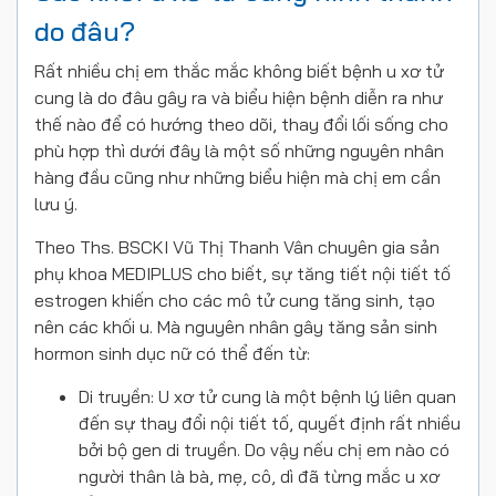
do đâu?
Rất nhiều chị em thắc mắc không biết bệnh u xơ tử
cung là do đâu gây ra và biểu hiện bệnh diễn ra như
thế nào để có hướng theo dõi, thay đổi lối sống cho
phù hợp thì dưới đây là một số những nguyên nhân
hàng đầu cũng như những biểu hiện mà chị em cần
lưu ý.
Theo Ths. BSCKI Vũ Thị Thanh Vân chuyên gia sản
phụ khoa MEDIPLUS cho biết, sự tăng tiết nội tiết tố
estrogen khiến cho các mô tử cung tăng sinh, tạo
nên các khối u. Mà nguyên nhân gây tăng sản sinh
hormon sinh dục nữ có thể đến từ:
Di truyền: U xơ tử cung là một bệnh lý liên quan
đến sự thay đổi nội tiết tố, quyết định rất nhiều
bởi bộ gen di truyền. Do vậy nếu chị em nào có
người thân là bà, mẹ, cô, dì đã từng mắc u xơ