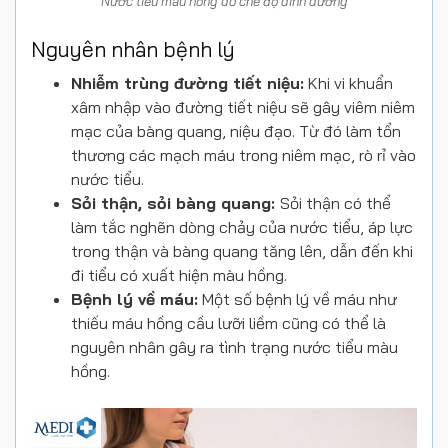
Nước tiểu màu hồng do chế độ dinh dưỡng
Nguyên nhân bệnh lý
Nhiễm trùng đường tiết niệu:
Khi vi khuẩn
xâm nhập vào đường tiết niệu sẽ gây viêm niêm
mạc của bàng quang, niệu đạo. Từ đó làm tổn
thương các mạch máu trong niêm mạc, rò rỉ vào
nước tiểu.
Sỏi thận, sỏi bàng quang:
Sỏi thận có thể
làm tắc nghẽn dòng chảy của nước tiểu, áp lực
trong thận và bàng quang tăng lên, dẫn đến khi
đi tiểu có xuất hiện màu hồng.
Bệnh lý về máu:
Một số bệnh lý về máu như
thiếu máu hồng cầu lưỡi liềm cũng có thể là
nguyên nhân gây ra tình trạng nước tiểu màu
hồng.