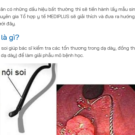
hân có những dấu hiệu bất thường thì sẽ tiến hành lấy mẫu sin
uyên gia Tổ hợp y tế MEDIPLUS sẽ giải thích và đưa ra hướng
ưới đây.
 là gì?
i soi giúp bác sĩ kiểm tra các tổn thương trong dạ dày, đồng t
 dạ dày) để làm giải phẫu mô bệnh học.