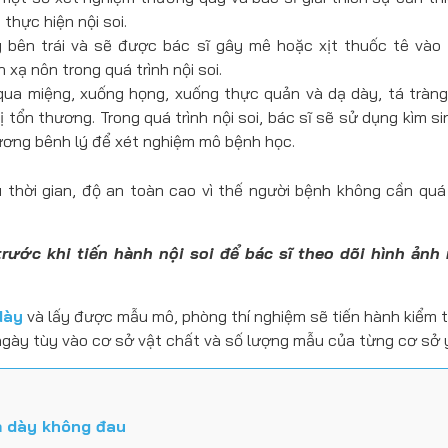
thực hiện nội soi.
bên trái và sẽ được bác sĩ gây mê hoặc xịt thuốc tê vào
xạ nôn trong quá trình nội soi.
qua miệng, xuống họng, xuống thực quản và dạ dày, tá tràng
 tổn thương. Trong quá trình nội soi, bác sĩ sẽ sử dụng kìm si
hương bênh lý để xét nghiệm mô bệnh học.
u thời gian, độ an toàn cao vì thế người bệnh không cần quá 
ước khi tiến hành nội soi để bác sĩ theo dõi hình ảnh 
dày
và lấy được mẫu mô, phòng thí nghiệm sẽ tiến hành kiểm t
ngày tùy vào cơ sở vật chất và số lượng mẫu của từng cơ sở y
ạ dày không đau