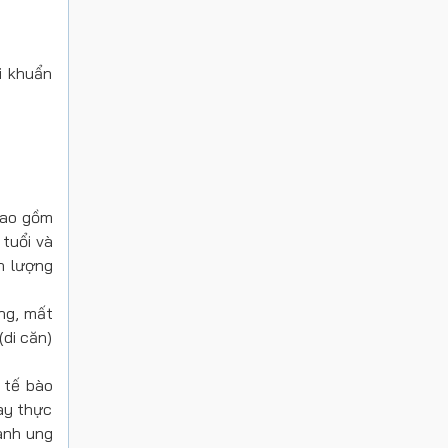
i khuẩn
bao gồm
 tuổi và
n lượng
ờng, mất
(di căn)
 tế bào
ày thực
ành ung