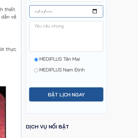
h thiết.
 dẫn về
hời thực
MEDIPLUS Tân Mai
MEDIPLUS Nam Định
DỊCH VỤ NỔI BẬT