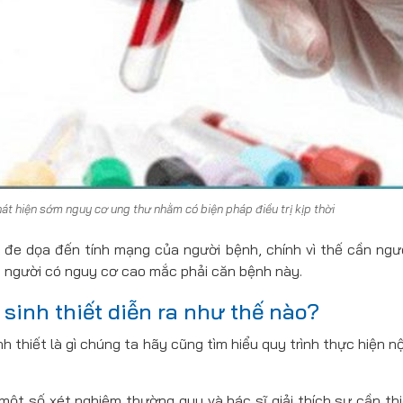
phát hiện sớm nguy cơ ung thư nhằm có biện pháp điều trị kịp thời
 đe dọa đến tính mạng của người bệnh, chính vì thế cần ngư
g người có nguy cơ cao mắc phải căn bệnh này.
ó sinh thiết diễn ra như thế nào?
h thiết là gì chúng ta hãy cũng tìm hiểu quy trình thực hiện nộ
ột số xét nghiệm thường quy và bác sĩ giải thích sự cần thi