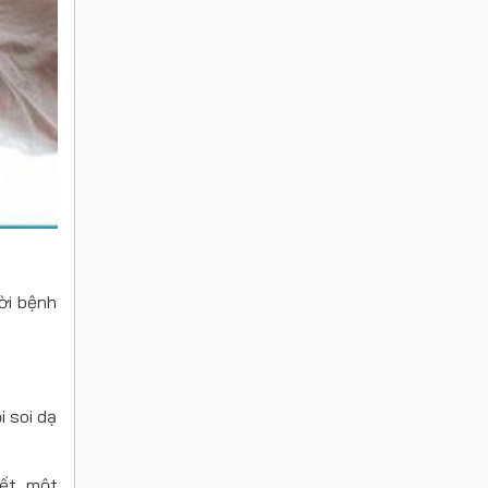
ời bệnh
i soi dạ
ết, một