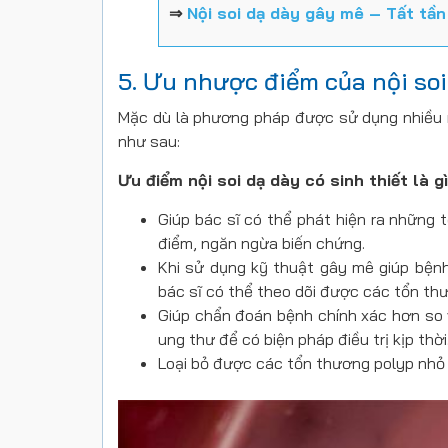
⇒
Nội soi dạ dày gây mê – Tất tần 
5. Ưu nhược điểm của nội soi 
Mặc dù là phương pháp được sử dụng nhiều n
như sau:
Ưu điểm nội soi dạ dày có sinh thiết là g
Giúp bác sĩ có thể phát hiện ra những t
điểm, ngăn ngừa biến chứng.
Khi sử dụng kỹ thuật gây mê giúp bệnh 
bác sĩ có thể theo dõi được các tổn th
Giúp chẩn đoán bệnh chính xác hơn so vớ
ung thư để có biện pháp điều trị kịp thời
Loại bỏ được các tổn thương polyp nhỏ t