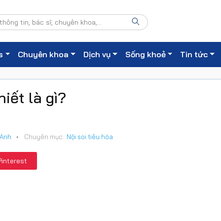
s
Chuyên khoa
Dịch vụ
Sống khoẻ
Tin tức
hiết là gì?
 Anh
•
Chuyên mục:
Nội soi tiêu hóa
Pinterest