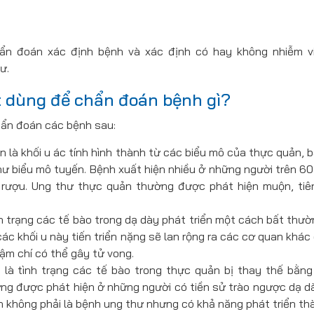
chẩn đoán xác định bệnh và xác định có hay không nhiễm v
ư.
ết dùng để chẩn đoán bệnh gì?
chẩn đoán các bệnh sau:
 là khối u ác tính hình thành từ các biểu mô của thực quản, 
thư biểu mô tuyến. Bệnh xuất hiện nhiều ở những người trên 60
g rượu. Ung thư thực quản thường được phát hiện muộn, tiê
nh trạng các tế bào trong dạ dày phát triển một cách bất thư
các khối u này tiến triển nặng sẽ lan rộng ra các cơ quan khác 
ậm chí có thể gây tử vong.
 là tình trạng các tế bào trong thực quản bị thay thế bằng
ng được phát hiện ở những người có tiền sử trào ngược dạ d
n không phải là bệnh ung thư nhưng có khả năng phát triển th