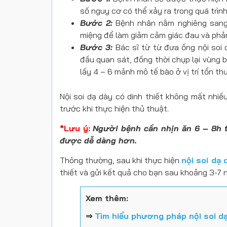
số nguy cơ có thể xảy ra trong quá trình 
Bước 2:
Bệnh nhân nằm nghiêng sang 
miệng để làm giảm cảm giác đau và phản 
Bước 3:
Bác sĩ từ từ đưa ống nội soi 
đầu quan sát, đồng thời chụp lại vùng bị
lấy 4 – 6 mảnh mô tế bào ở vị trí tổn t
Nội soi dạ dày có dinh thiết không mất nhiề
trước khi thực hiện thủ thuật.
*Lưu ý:
Người bệnh cần nhịn ăn 6 – 8h tr
được dễ dàng hơn.
Thông thường, sau khi thực hiện
nội soi dạ 
thiết và gửi kết quả cho bạn sau khoảng 3-7 
Xem thêm:
⇒
Tìm hiểu phương pháp nội soi d