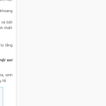
 khoang
 và bắt
nh thiết
lo lắng
nội soi
ra, sinh
 tế.