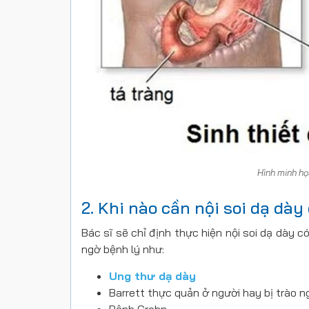
Hình minh họ
2. Khi nào cần nội soi dạ dày 
Bác sĩ sẽ chỉ định thực hiện nội soi dạ dày c
ngờ bệnh lý như:
Ung thư dạ dày
Barrett thực quản ở người hay bị trào 
Bệnh Crohn