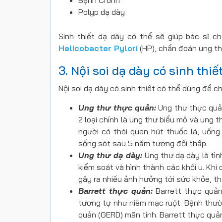
Polyp dạ dày
Sinh thiết dạ dày có thể sẽ giúp bác sĩ 
Helicobacter Pylori
(HP), chẩn đoán ung th
3. Nội soi dạ dày có sinh thi
Nội soi dạ dày có sinh thiết có thể dùng để 
Ung thư thực quản:
Ung thư thực quản
2 loại chính là ung thư biểu mô và ung 
người có thói quen hút thuốc lá, uốn
sống sót sau 5 năm tương đối thấp.
Ung thư dạ dày:
Ung thư dạ dày là tì
kiểm soát và hình thành các khối u. Khi 
gây ra nhiều ảnh hưởng tới sức khỏe, th
Barrett thực quản:
Barrett thực quản
tương tự như niêm mạc ruột. Bệnh thườ
quản (GERD) mãn tính. Barrett thực quả