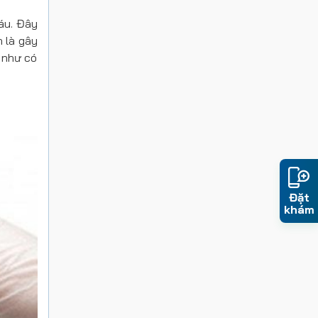
áu. Đây
h là gây
 như có
Đặt
khám