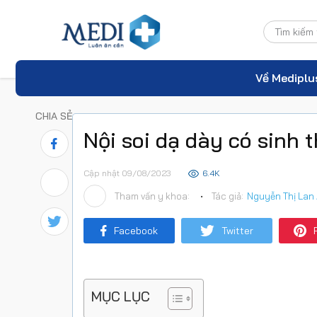
Về Mediplu
CHIA SẺ
Nội soi dạ dày có sinh t
Cập nhật 09/08/2023
6.4K
Tham vấn y khoa:
•
Tác giả:
Nguyễn Thị Lan
Facebook
Twitter
MỤC LỤC