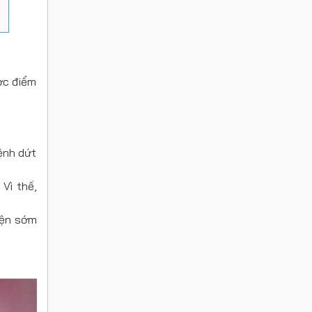
ợc điểm
bệnh dứt
 Vì thế,
hiện sớm