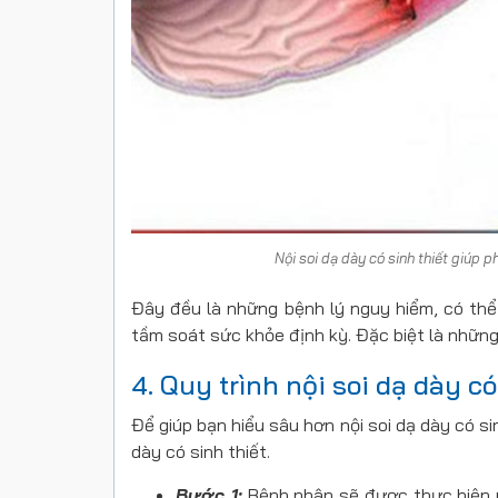
Nội soi dạ dày có sinh thiết giúp 
Đây đều là những bệnh lý nguy hiểm, có thể
tầm soát sức khỏe định kỳ. Đặc biệt là nhữn
4. Quy trình nội soi dạ dày c
Để giúp bạn hiểu sâu hơn nội soi dạ dày có sin
dày có sinh thiết.
Bước 1:
Bệnh nhân sẽ được thực hiện m