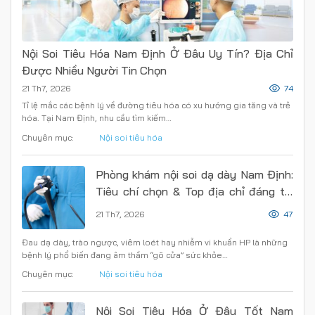
Nội Soi Tiêu Hóa Nam Định Ở Đâu Uy Tín? Địa Chỉ
Được Nhiều Người Tin Chọn
21 Th7, 2026
74
Tỉ lệ mắc các bệnh lý về đường tiêu hóa có xu hướng gia tăng và trẻ
hóa. Tại Nam Định, nhu cầu tìm kiếm…
Chuyên mục:
Nội soi tiêu hóa
Phòng khám nội soi dạ dày Nam Định:
Tiêu chí chọn & Top địa chỉ đáng tin
cậy
21 Th7, 2026
47
Đau dạ dày, trào ngược, viêm loét hay nhiễm vi khuẩn HP là những
bệnh lý phổ biến đang âm thầm “gõ cửa” sức khỏe…
Chuyên mục:
Nội soi tiêu hóa
Nội Soi Tiêu Hóa Ở Đâu Tốt Nam