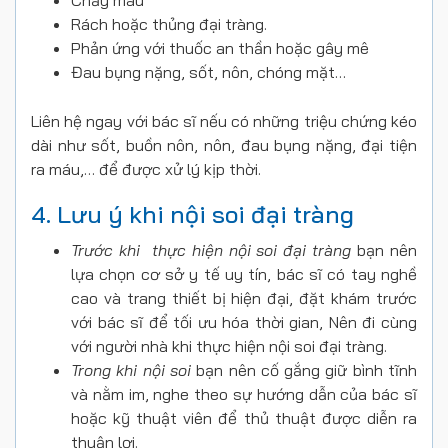
Rách hoặc thủng đại tràng.
Phản ứng với thuốc an thần hoặc gây mê
Đau bụng nặng, sốt, nôn, chóng mặt…
Liên hệ ngay với bác sĩ nếu có những triệu chứng kéo
dài như sốt, buồn nôn, nôn, đau bụng nặng, đại tiện
ra máu,… để được xử lý kịp thời.
4. Lưu ý khi nội soi đại tràng
Trước khi thực hiện nội soi đại tràng
bạn nên
lựa chọn cơ sở y tế uy tín, bác sĩ có tay nghề
cao và trang thiết bị hiện đại, đặt khám trước
với bác sĩ để tối ưu hóa thời gian, Nên đi cùng
với người nhà khi thực hiện nội soi đại tràng.
Trong khi nội soi
bạn nên cố gắng giữ bình tĩnh
và nằm im, nghe theo sự hướng dẫn của bác sĩ
hoặc kỹ thuật viên để thủ thuật được diễn ra
thuận lợi.