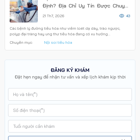
Định? Địa Chỉ Uy Tín Được Chuyên
Gia Khuyên Chọn
21 Th7, 2026
43
Các bệnh lý đường tiêu hóa như viêm loét dạ dày, trào ngược,
polyp đại tràng hay ung thư tiêu hóa đang có xu hướng…
Chuyên mục:
Nội soi tiêu hóa
ĐĂNG KÝ KHÁM
Đặt hẹn ngay để nhận tư vấn và xếp lịch khám kịp thời