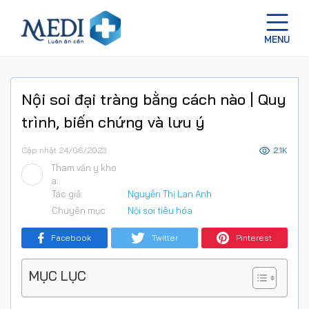
Nội soi đại tràng bằng cách nào | Quy
trình, biến chứng và lưu ý
Cập nhật 24/06/2023
2.1K
Tham vấn y kho
a:
Tác giả:
Nguyễn Thị Lan Anh
Chuyên mục:
Nội soi tiêu hóa
Facebook
Twitter
Pinterest
MỤC LỤC