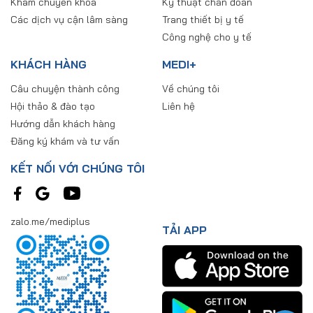
Khám chuyên khoa
Kỹ thuật chẩn đoán
Các dịch vụ cận lâm sàng
Trang thiết bị y tế
Công nghệ cho y tế
KHÁCH HÀNG
MEDI+
Câu chuyện thành công
Về chúng tôi
Hội thảo & đào tạo
Liên hệ
Hướng dẫn khách hàng
Đăng ký khám và tư vấn
KẾT NỐI VỚI CHÚNG TÔI
zalo.me/mediplus
TẢI APP