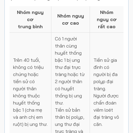
Nhóm nguy
Nhóm
Nhóm nguy
cơ
nguy cơ
cơ cao
trung bình
rất cao
Có 1 người
thân cùng
huyết thống
Trên 40 tuổi,
bậc 1 bị ung
Tiền sử gia
không có triệu
thư đại trực
đình có
chứng hoặc
tràng hoặc từ
người bị đa
tiền sử có
2 người thân
polyp đại
người thân
có huyết
tràng.
không thuộc
thống bị ung
Người được
huyết thống
thư.
chẩn đoán
bậc 1 (cha mẹ
Tiền sử bản
viêm loét
và anh chị em
thân bị polyp,
đại tràng vô
ruột) bị ung thư.
ung thư đại
căn.
trực tràng và