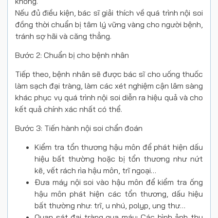
không.
Nếu đủ điều kiện, bác sĩ giải thích về quá trình nội soi
đồng thời chuẩn bị tâm lý vững vàng cho người bệnh,
tránh sợ hãi và căng thẳng.
Bước 2: Chuẩn bị cho bệnh nhân
Tiếp theo, bệnh nhân sẽ được bác sĩ cho uống thuốc
làm sạch đại tràng, làm các xét nghiệm cận lâm sàng
khác phục vụ quá trình nội soi diễn ra hiệu quả và cho
kết quả chính xác nhất có thể.
Bước 3: Tiến hành nội soi chẩn đoán
Kiểm tra tổn thương hậu môn để phát hiện dấu
hiệu bất thường hoặc bị tổn thương như nứt
kẽ, vết rách rìa hậu môn, trĩ ngoại…
Đưa máy nội soi vào hậu môn để kiểm tra ống
hậu môn phát hiện các tổn thương, dấu hiệu
bất thường như: trĩ, u nhú, polyp, ung thư…
Quan sát đại tràng qua máy: Các hình ảnh thu