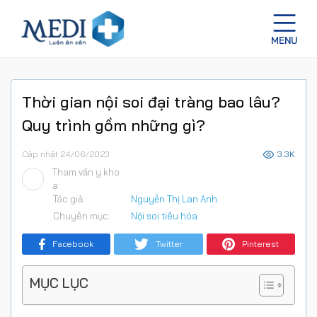
Thời gian nội soi đại tràng bao lâu?
Quy trình gồm những gì?
Cập nhật 24/06/2023
3.3K
Tham vấn y kho
a:
Tác giả:
Nguyễn Thị Lan Anh
Chuyên mục:
Nội soi tiêu hóa
Facebook
Twitter
Pinterest
MỤC LỤC