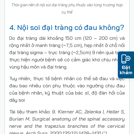
Thời gian nên đi nội soi đại tràng phụ thuộc vào từng trường hợp
cụ thể
4. Nội soi đại tràng có đau không?
Do đại tràng dài khoảng 150 cm (120 – 200 cm) và
rộng nhất ở manh tràng (~7,5 cm), hẹp nhất ở chỗ nối
đại tràng sigma – trực tràng (~2,5cm) 9 nên quá trình
thực hiện người bệnh sẽ có cảm giác khó chịu nhẹ ở
vùng hậu môn và đại tràng.
Đặt
khám
Tuy nhiên, thực tế bệnh nhân có thể sẽ đau và việc
đau bao nhiêu còn phụ thuộc vào ngưỡng chịu đau
của bệnh nhân, kỹ thuật của bác sĩ, độ đàn hồi của
dây soi
Tài liệu tham khảo:
9. Kierner AC, Zelenka I, Heller S,
Burian M. Surgical anatomy of the spinal accessory
nerve and the trapezius branches of the cervical
plexus. Arch Surg. 2000;135(12):1428–1431.(
*
)