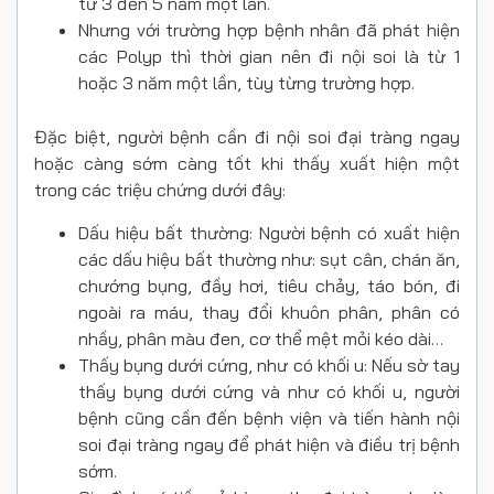
từ 3 đến 5 năm một lần.
Nhưng với trường hợp bệnh nhân đã phát hiện
các Polyp thì thời gian nên đi nội soi là từ 1
hoặc 3 năm một lần, tùy từng trường hợp.
Đặc biệt, người bệnh cần đi nội soi đại tràng ngay
hoặc càng sớm càng tốt khi thấy xuất hiện một
trong các triệu chứng dưới đây:
Dấu hiệu bất thường: Người bệnh có xuất hiện
các dấu hiệu bất thường như: sụt cân, chán ăn,
chướng bụng, đầy hơi, tiêu chảy, táo bón, đi
ngoài ra máu, thay đổi khuôn phân, phân có
nhầy, phân màu đen, cơ thể mệt mỏi kéo dài…
Thấy bụng dưới cứng, như có khối u: Nếu sờ tay
thấy bụng dưới cứng và như có khối u, người
bệnh cũng cần đến bệnh viện và tiến hành nội
soi đại tràng ngay để phát hiện và điều trị bệnh
sớm.