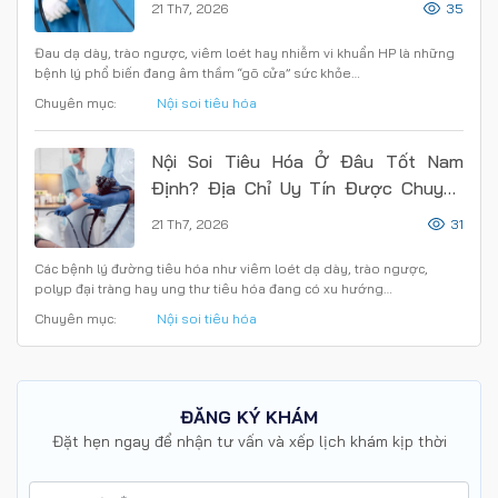
21 Th7, 2026
35
Đau dạ dày, trào ngược, viêm loét hay nhiễm vi khuẩn HP là những
bệnh lý phổ biến đang âm thầm “gõ cửa” sức khỏe…
Chuyên mục:
Nội soi tiêu hóa
Nội Soi Tiêu Hóa Ở Đâu Tốt Nam
Định? Địa Chỉ Uy Tín Được Chuyên
Gia Khuyên Chọn
21 Th7, 2026
31
Các bệnh lý đường tiêu hóa như viêm loét dạ dày, trào ngược,
polyp đại tràng hay ung thư tiêu hóa đang có xu hướng…
Chuyên mục:
Nội soi tiêu hóa
ĐĂNG KÝ KHÁM
Đặt hẹn ngay để nhận tư vấn và xếp lịch khám kịp thời