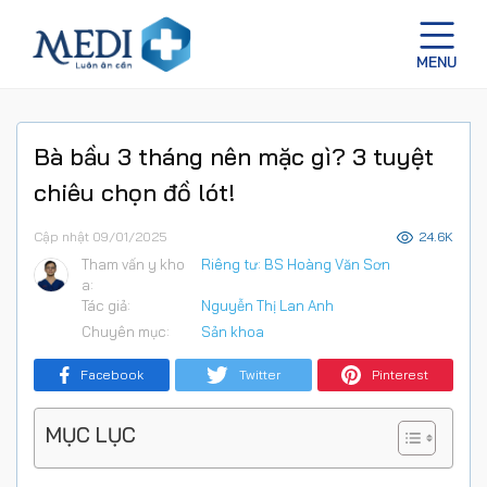
Bà bầu 3 tháng nên mặc gì? 3 tuyệt
chiêu chọn đồ lót!
Cập nhật 09/01/2025
24.6K
Tham vấn y kho
Riêng tư: BS Hoàng Văn Sơn
a:
Tác giả:
Nguyễn Thị Lan Anh
Chuyên mục:
Sản khoa
Facebook
Twitter
Pinterest
MỤC LỤC