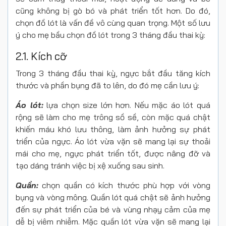
cũng không bị gò bó và phát triển tốt hơn. Do đó,
chọn đồ lót là vấn đề vô cùng quan trọng. Một số lưu
ý cho mẹ bầu chọn đồ lót trong 3 tháng đầu thai kỳ:
2.1. Kích cỡ
Trong 3 tháng đầu thai kỳ, ngực bắt đầu tăng kích
thước và phần bụng đã to lên, do đó mẹ cần lưu ý:
Áo lót:
lựa chọn size lớn hơn. Nếu mặc áo lót quá
rộng sẽ làm cho mẹ trông sồ sề, còn mặc quá chật
khiến máu khó lưu thông, làm ảnh hưởng sự phát
triển của ngực. Áo lót vừa vặn sẽ mang lại sự thoải
mái cho mẹ, ngực phát triển tốt, được nâng đỡ và
tạo dáng tránh việc bị xệ xuống sau sinh.
Quần:
chọn quần có kích thước phù hợp với vòng
bụng và vòng mông. Quần lót quá chật sẽ ảnh hưởng
đến sự phát triển của bé và vùng nhạy cảm của mẹ
dễ bị viêm nhiễm. Mặc quần lót vừa vặn sẽ mang lại