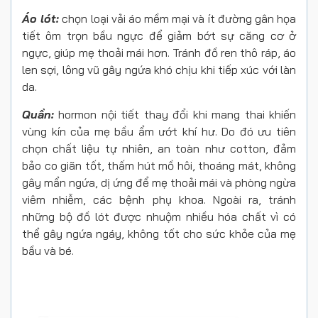
Áo lót:
chọn loại vải áo mềm mại và ít đường gân họa
tiết ôm trọn bầu ngực để giảm bớt sự căng cơ ở
ngực, giúp mẹ thoải mái hơn. Tránh đồ ren thô ráp, áo
len sợi, lông vũ gây ngứa khó chịu khi tiếp xúc với làn
da.
Quần:
hormon nội tiết thay đổi khi mang thai khiến
vùng kín của mẹ bầu ẩm ướt khí hư. Do đó ưu tiên
chọn chất liệu tự nhiên, an toàn như cotton, đảm
bảo co giãn tốt, thấm hút mồ hôi, thoáng mát, không
gây mẩn ngứa, dị ứng để mẹ thoải mái và phòng ngừa
viêm nhiễm, các bệnh phụ khoa. Ngoài ra, tránh
những bộ đồ lót được nhuộm nhiều hóa chất vì có
thể gây ngứa ngáy, không tốt cho sức khỏe của mẹ
bầu và bé.