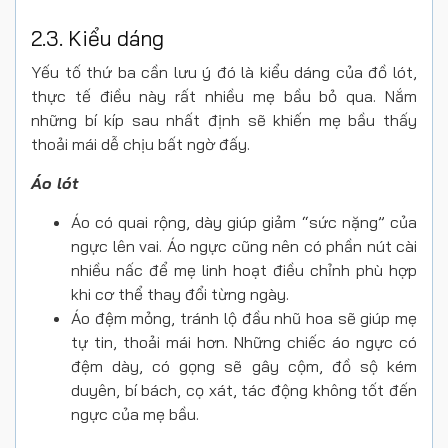
2.3. Kiểu dáng
Yếu tố thứ ba cần lưu ý đó là kiểu dáng của đồ lót,
thực tế điều này rất nhiều mẹ bầu bỏ qua. Nắm
những bí kíp sau nhất định sẽ khiến mẹ bầu thấy
thoải mái dễ chịu bất ngờ đấy.
Áo lót
Áo có quai rộng, dày giúp giảm “sức nặng” của
ngực lên vai. Áo ngực cũng nên có phần nút cài
nhiều nấc để mẹ linh hoạt điều chỉnh phù hợp
khi cơ thể thay đổi từng ngày.
Áo đệm mỏng, tránh lộ đầu nhũ hoa sẽ giúp mẹ
tự tin, thoải mái hơn. Những chiếc áo ngực có
đệm dày, có gọng sẽ gây cộm, đồ sộ kém
duyên, bí bách, cọ xát, tác động không tốt đến
ngực của mẹ bầu.