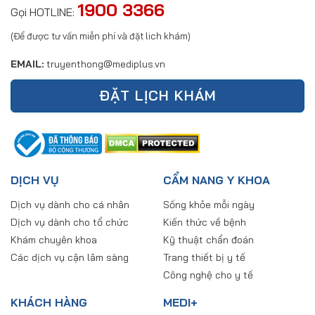
1900 3366
Gọi HOTLINE:
(Để được tư vấn miễn phí và đặt lich khám)
EMAIL:
truyenthong@mediplus.vn
ĐẶT LỊCH KHÁM
DỊCH VỤ
CẨM NANG Y KHOA
Dịch vụ dành cho cá nhân
Sống khỏe mỗi ngày
Dịch vụ dành cho tổ chức
Kiến thức về bệnh
Khám chuyên khoa
Kỹ thuật chẩn đoán
Các dịch vụ cận lâm sàng
Trang thiết bị y tế
Công nghệ cho y tế
KHÁCH HÀNG
MEDI+