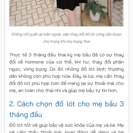
Không chỉ quần áo bên ngoài, việc thay đổi đồ lót cũng cần được
chú trọng khi mẹ mang thai
Thực tế 3 tháng đầu thai kỳ mẹ bầu đã có sự thay
đổi về hormone của cơ thể, khí hư, thay đổi phần
ngực, vòng bụng…Do đó những đồ lót bình thường
dần không còn phù hợp nữa. Đây là lúc mẹ cần thay
đổi đồ lót phù hợp hơn để mang lại sự thoải mái cho
mẹ, an toàn cho thai nhi và giúp mẹ bầu tự tin hơn.
2. Cách chọn đồ lót cho mẹ bầu 3
tháng đầu
Đồ lót tốt sẽ giúp bảo vệ sức khỏe của mẹ và bé. Mẹ
sẽ cảm thấy thoải mái, hoạt động dễ dàng và bé