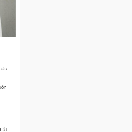
 các
uồn
chất