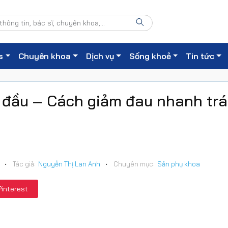
s
Chuyên khoa
Dịch vụ
Sống khoẻ
Tin tức
u đầu – Cách giảm đau nhanh tr
•
Tác giả:
Nguyễn Thị Lan Anh
•
Chuyên mục:
Sản phụ khoa
Pinterest