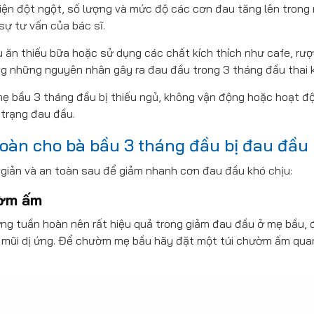
hiện đột ngột, số lượng và mức độ các cơn đau tăng lên trong
ự tư vấn của bác sĩ.
 ăn thiếu bữa hoặc sử dụng các chất kích thích như cafe, rượu
ng những nguyên nhân gây ra đau đầu trong 3 tháng đầu thai k
ẹ bầu 3 tháng đầu bị thiếu ngủ, không vận động hoặc hoạt đ
 trạng đau đầu.
toàn cho bà bầu 3 tháng đầu bị đau đầu
giản và an toàn sau để giảm nhanh cơn đau đầu khó chịu:
ườm ấm
ng tuần hoàn nên rất hiệu quả trong giảm đau đầu ở mẹ bầu, 
êm mũi dị ứng. Để chườm mẹ bầu hãy đặt một túi chườm ấm qu