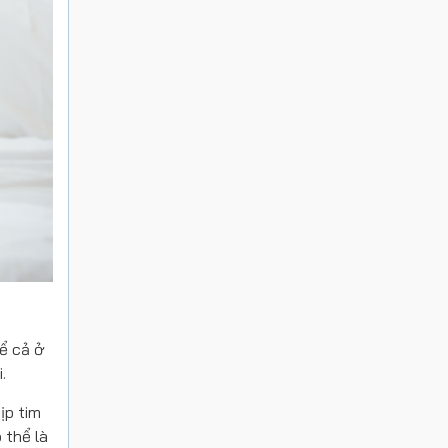
ể cả ở
.
ịp tim
 thể là