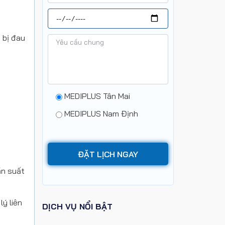
 bị đau
MEDIPLUS Tân Mai
MEDIPLUS Nam Định
ần suất
lý liên
DỊCH VỤ NỔI BẬT