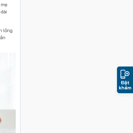
u mẹ
 dài
h lỏng
cần
Đặt
khám