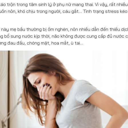
xáo trộn trong tâm sinh lý ở phụ nữ mang thai. Vì vậy, rất nhiề
uồn nôn, khó chịu trong người, cáu gắt… Tình trạng stress kéo
 này mẹ bầu thường bị ốm nghén, nôn nhiều dẫn đến thiếu dịc
hông bổ sung nước kịp thời, não không được cung cấp đủ nước 
hứng đau đầu, chóng mặt, hoa mắt, ù tai…