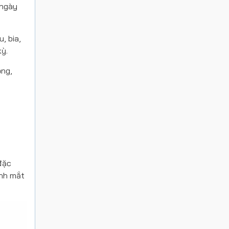
 ngày
, bia,
ỳ.
ộng,
đặc
anh mắt