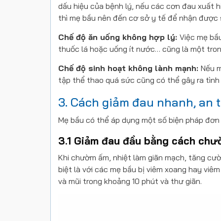
dấu hiệu của bệnh lý, nếu các cơn đau xuất 
thì mẹ bầu nên đến cơ sở y tế để nhận được s
Chế độ ăn uống không hợp lý:
Việc mẹ bầu
thuốc lá hoặc uống ít nước… cũng là một tro
Chế độ sinh hoạt không lành mạnh:
Nếu m
tập thể thao quá sức cũng có thể gây ra tình
3. Cách giảm đau nhanh, an 
Mẹ bầu có thể áp dụng một số biện pháp đơn 
3.1 Giảm đau đầu bằng cách ch
Khi chườm ấm, nhiệt làm giãn mạch, tăng cườ
biệt là với các mẹ bầu bị viêm xoang hay vi
và mũi trong khoảng 10 phút và thư giãn.