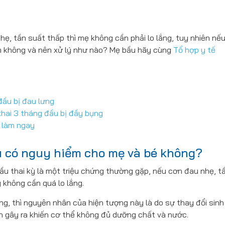
ẹ, tần suất thấp thì mẹ không cần phải lo lắng, tuy nhiên nếu
iểm không và nên xử lý như nào? Mẹ bầu hãy cùng
Tổ hợp y tế
đầu bị đau lưng
thai 3 tháng đầu bị đầy bụng
n làm ngay
ầu có nguy hiểm cho mẹ và bé không?
ầu thai kỳ là một triệu chứng thường gặp, nếu cơn đau nhẹ, t
 không cần quá lo lắng.
ng, thì nguyên nhân của hiện tượng này là do sự thay đổi sinh 
 gây ra khiến cơ thể không đủ dưỡng chất và nước.