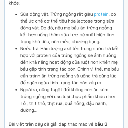
khỏe:
Sữa động vật:
Trứng ngỗng rất giàu
protein
, có
thể ức chế cơ thể tiêu hóa lactose trong sữa
động vật. Do đó, nếu mẹ
bầu ăn trứng ngỗng
kết hợp uống thêm sữa tươi sẽ xuất hiện tình
trạng khó tiêu, nôn mửa, chướng bụng.
Nước trà:
Hàm lượng axit lớn trong nước trà kết
hợp với protein của trứng ngỗng sẽ ảnh hưởng
đến khả năng hoạt động của ruột non khiến mẹ
bầu gặp tình trạng táo bón. Chính vì thế, mẹ bầu
cần tránh ăn trứng ngỗng và uống trà cùng lúc
để ngăn ngừa tình trạng táo bón xảy ra.
Ngoài ra, cũng tuyệt đối không nên ăn kèm
trứng ngỗng với các loại thực phẩm khác như:
Tỏi, thịt thỏ, thịt rùa, quả hồng, đậu nành,
đường…
Bài viết trên đây đã giải đáp thắc mắc về
bầu 3