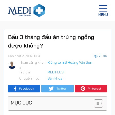
Bầu 3 tháng đầu ăn trứng ngỗng
được không?
Cập nhật 23/09/2024
79.9K
Tham vấn y kho
Riêng tư: BS Hoàng Văn Sơn
a:
Tác giả:
MEDIPLUS
Chuyên mục:
Sản khoa
Facebook
Twitter
Pinterest
MỤC LỤC