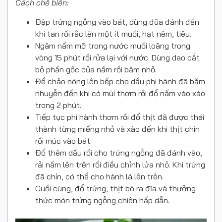
Cách chế biến:
Đập trứng ngỗng vào bát, dùng đũa đánh đến
khi tan rồi rắc lên một ít muối, hạt nêm, tiêu.
Ngâm nấm mỡ trong nước muối loãng trong
vòng 15 phút rồi rửa lại với nước. Dùng dao cắt
bỏ phần gốc của nấm rồi băm nhỏ.
Để chảo nóng lên bếp cho dầu phi hành đã băm
nhuyễn đến khi có mùi thơm rồi đổ nấm vào xào
trong 2 phút.
Tiếp tục phi hành thơm rồi đổ thịt đã được thái
thành từng miếng nhỏ và xào đến khi thịt chín
rồi múc vào bát.
Đổ thêm dầu rồi cho trứng ngỗng đã đánh vào,
rải nấm lên trên rồi điều chỉnh lửa nhỏ. Khi trứng
đã chín, có thể cho hành lá lên trên.
Cuối cùng, đổ trứng, thịt bò ra đĩa và thưởng
thức món trứng ngỗng chiên hấp dẫn.