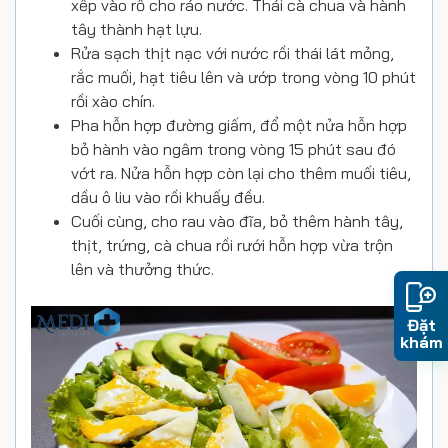
xếp vào rổ cho ráo nước. Thái cà chua và hành
tây thành hạt lựu.
Rửa sạch thịt nạc với nước rồi thái lát mỏng,
rắc muối, hạt tiêu lên và ướp trong vòng 10 phút
rồi xào chín.
Pha hỗn hợp đường giấm, đổ một nửa hỗn hợp
bỏ hành vào ngâm trong vòng 15 phút sau đó
vớt ra. Nửa hỗn hợp còn lại cho thêm muối tiêu,
dầu ô liu vào rồi khuấy đều.
Cuối cùng, cho rau vào đĩa, bỏ thêm hành tây,
thịt, trứng, cà chua rồi rưới hỗn hợp vừa trộn
lên và thưởng thức.
Đặt
khám