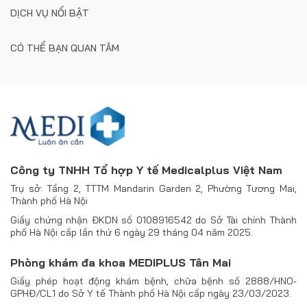
DỊCH VỤ NỔI BẬT
CÓ THỂ BẠN QUAN TÂM
Công ty TNHH Tổ hợp Y tế Medicalplus Việt Nam
Trụ sở: Tầng 2, TTTM Mandarin Garden 2, Phường Tương Mai,
Thành phố Hà Nội
Giấy chứng nhận ĐKDN số 0108916542 do Sở Tài chính Thành
phố Hà Nội cấp lần thứ 6 ngày 29 tháng 04 năm 2025.
Phòng khám đa khoa MEDIPLUS Tân Mai
Giấy phép hoạt động khám bệnh, chữa bệnh số 2888/HNO-
GPHĐ/CL1 do Sở Y tế Thành phố Hà Nội cấp ngày 23/03/2023.