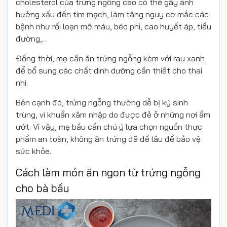
cholesterol của trứng ngỗng cao có thể gây ảnh
hưởng xấu đến tim mạch, làm tăng nguy cơ mắc các
bệnh như rối loạn mỡ máu, béo phì, cao huyết áp, tiểu
đường,…
Đồng thời, mẹ cần ăn trứng ngỗng kèm với rau xanh
để bổ sung các chất dinh dưỡng cần thiết cho thai
nhi.
Bên cạnh đó, trứng ngỗng thường dễ bị ký sinh
trùng, vi khuẩn xâm nhập do được đẻ ở những nơi ẩm
ướt. Vì vậy, mẹ bầu cần chú ý lựa chọn nguồn thực
phẩm an toàn, không ăn trứng đã để lâu để bảo vệ
sức khỏe.
Cách làm món ăn ngon từ trứng ngỗng
cho bà bầu