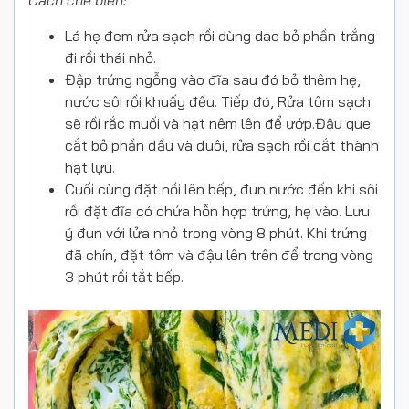
Cách chế biến:
Lá hẹ đem rửa sạch rồi dùng dao bỏ phần trắng
đi rồi thái nhỏ.
Đập trứng ngỗng vào đĩa sau đó bỏ thêm hẹ,
nước sôi rồi khuấy đều. Tiếp đó, Rửa tôm sạch
sẽ rồi rắc muối và hạt nêm lên để ướp.Đậu que
cắt bỏ phần đầu và đuôi, rửa sạch rồi cắt thành
hạt lựu.
Cuối cùng đặt nồi lên bếp, đun nước đến khi sôi
rồi đặt đĩa có chứa hỗn hợp trứng, hẹ vào. Lưu
ý đun với lửa nhỏ trong vòng 8 phút. Khi trứng
đã chín, đặt tôm và đậu lên trên để trong vòng
3 phút rồi tắt bếp.