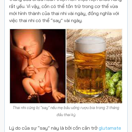
rất yếu. Vì vậy, cồn có thể tồn trữ trong cơ thể vừa
mới hình thành của thai nhi vài ngày, đồng nghĩa với
việc thai nhi có thể “say” vài ngày.
Thai nhi cũng bị “say” nếu mẹ bầu uống rượu bia trong 3 tháng
đầu thai kỳ
Lý do của sự “say” này là bởi cồn cản trở
glutamate