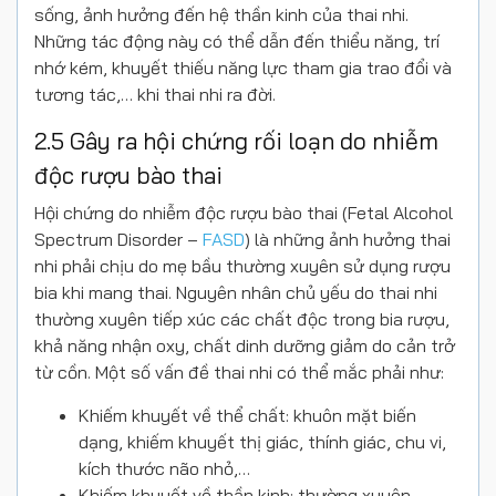
sống, ảnh hưởng đến hệ thần kinh của thai nhi.
Những tác động này có thể dẫn đến thiểu năng, trí
nhớ kém, khuyết thiếu năng lực tham gia trao đổi và
tương tác,… khi thai nhi ra đời.
2.5 Gây ra hội chứng rối loạn do nhiễm
độc rượu bào thai
Hội chứng do nhiễm độc rượu bào thai (Fetal Alcohol
Spectrum Disorder –
FASD
) là những ảnh hưởng thai
nhi phải chịu do mẹ bầu thường xuyên sử dụng rượu
bia khi mang thai. Nguyên nhân chủ yếu do thai nhi
thường xuyên tiếp xúc các chất độc trong bia rượu,
khả năng nhận oxy, chất dinh dưỡng giảm do cản trở
từ cồn. Một số vấn đề thai nhi có thể mắc phải như:
Khiếm khuyết về thể chất: khuôn mặt biến
dạng, khiếm khuyết thị giác, thính giác, chu vi,
kích thước não nhỏ,…
Khiếm khuyết về thần kinh: thường xuyên