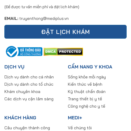
(Để được tư vấn miễn phí và đặt lich khám)
EMAIL:
truyenthong@mediplus.vn
ĐẶT LỊCH KHÁM
DỊCH VỤ
CẨM NANG Y KHOA
Dịch vụ dành cho cá nhân
Sống khỏe mỗi ngày
Dịch vụ dành cho tổ chức
Kiến thức về bệnh
Khám chuyên khoa
Kỹ thuật chẩn đoán
Các dịch vụ cận lâm sàng
Trang thiết bị y tế
Công nghệ cho y tế
KHÁCH HÀNG
MEDI+
Câu chuyện thành công
Về chúng tôi