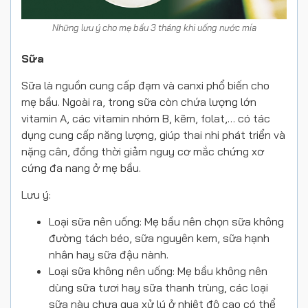
Những lưu ý cho mẹ bầu 3 tháng khi uống nước mía
Sữa
Sữa là nguồn cung cấp đạm và canxi phổ biến cho
mẹ bầu. Ngoài ra, trong sữa còn chứa lượng lớn
vitamin A, các vitamin nhóm B, kẽm, folat,… có tác
dụng cung cấp năng lượng, giúp thai nhi phát triển và
nặng cân, đồng thời giảm nguy cơ mắc chứng xơ
cứng đa nang ở mẹ bầu.
Lưu ý:
Loại sữa nên uống: Mẹ bầu nên chọn sữa không
đường tách béo, sữa nguyên kem, sữa hạnh
nhân hay sữa đậu nành.
Loại sữa không nên uống: Mẹ bầu không nên
dùng sữa tươi hay sữa thanh trùng, các loại
sữa này chưa qua xử lý ở nhiệt độ cao có thể