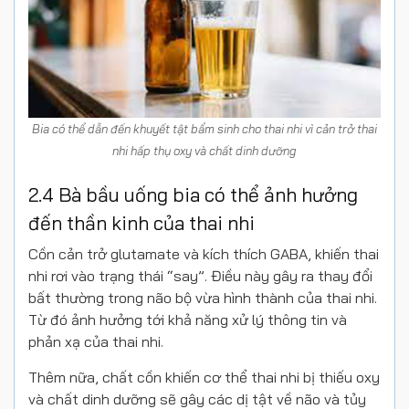
Bia có thể dẫn đến khuyết tật bẩm sinh cho thai nhi vì cản trở thai
nhi hấp thụ oxy và chất dinh dưỡng
2.4 Bà bầu uống bia có thể ảnh hưởng
đến thần kinh của thai nhi
Cồn cản trở glutamate và kích thích GABA, khiến thai
nhi rơi vào trạng thái “say”. Điều này gây ra thay đổi
bất thường trong não bộ vừa hình thành của thai nhi.
Từ đó ảnh hưởng tới khả năng xử lý thông tin và
phản xạ của thai nhi.
Thêm nữa, chất cồn khiến cơ thể thai nhi bị thiếu oxy
và chất dinh dưỡng sẽ gây các dị tật về não và tủy