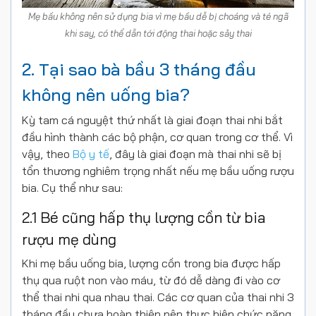
Mẹ bầu không nên sử dụng bia vì mẹ bầu dễ bị choáng và té ngã
khi say, có thể dẫn tới động thai hoặc sảy thai
2. Tại sao bà bầu 3 tháng đầu
không nên uống bia?
Kỳ tam cá nguyệt thứ nhất là giai đoạn thai nhi bắt
đầu hình thành các bộ phận, cơ quan trong cơ thể. Vì
vậy, theo
Bộ y tế
, đây là giai đoạn mà thai nhi sẽ bị
tổn thương nghiêm trọng nhất nếu mẹ bầu uống rượu
bia. Cụ thể như sau:
2.1 Bé cũng hấp thụ lượng cồn từ bia
rượu mẹ dùng
Khi mẹ bầu uống bia, lượng cồn trong bia được hấp
thụ qua ruột non vào máu, từ đó dễ dàng đi vào cơ
thể thai nhi qua nhau thai. Các cơ quan của thai nhi 3
tháng đầu chưa hoàn thiện nên thực hiện chức năng