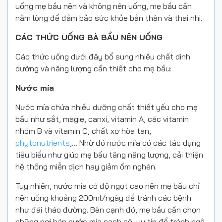
uống mẹ bầu nên và không nên uống, mẹ bầu cần
nằm lòng để đảm bảo sức khỏe bản thân và thai nhi.
CÁC THỨC UỐNG BÀ BẦU NÊN UỐNG
Các thức uống dưới đây bổ sung nhiều chất dinh
dưỡng và năng lượng cần thiết cho mẹ bầu:
Nước mía
Nước mía chứa nhiều dưỡng chất thiết yếu cho mẹ
bầu như sắt, magie, canxi, vitamin A, các vitamin
nhóm B và vitamin C, chất xơ hòa tan,
phytonutrients
,… Nhờ đó nước mía có các tác dụng
tiêu biểu như giúp mẹ bầu tăng năng lượng, cải thiện
hệ thống miễn dịch hay giảm ốm nghén.
Tuy nhiên, nước mía có độ ngọt cao nên mẹ bầu chỉ
nên uống khoảng 200ml/ngày để tránh các bệnh
như đái tháo đường. Bên cạnh đó, mẹ bầu cần chọn
những nơi bán nước mía sạch sẽ, uy tín để tránh ngộ