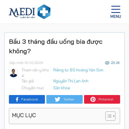
Bầu 3 tháng đầu uống bia được
không?
Cập nhật 10/12/2024
23.2K
Tham vấn y kho
Riêng tư: BS Hoàng Văn Sơn
a:
Tác giả:
Nguyễn Thị Lan Anh
Chuyên mục:
Sản khoa
Facebook
Twitter
Pinterest
MỤC LỤC