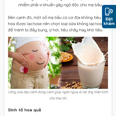
nhiễm phải vi khuẩn gây ngộ độc cho mẹ bầu.
Bên cạnh đó, một số mẹ bầu có cơ địa không tiêu
Đặt
khám
hóa được lactose nên chọn loại sữa không lactose
để tránh bị đầy bụng, ợ hơi, tiêu chảy hay khó tiêu.
Uống sữa đậu nành đúng cách giúp ngăn ngừa dị tật ống thần kinh
cho thai nhi
Sinh tố hoa quả