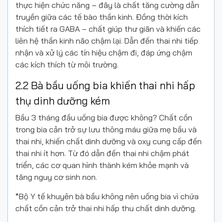
thực hiện chức năng – đây là chất tăng cường dẫn
truyền giữa các tế bào thần kinh. Đồng thời kích
thích tiết ra GABA – chất giúp thư giãn và khiến các
liên hệ thần kinh não chậm lại. Dẫn đến thai nhi tiếp
nhận và xử lý các tín hiệu chậm đi, đáp ứng chậm
các kích thích từ môi trường.
2.2 Bà bầu uống bia khiến thai nhi hấp
thụ dinh dưỡng kém
Bầu 3 tháng đầu uống bia được không? Chất cồn
trong bia cản trở sự lưu thông máu giữa mẹ bầu và
thai nhi, khiến chất dinh dưỡng và oxy cung cấp đến
thai nhi ít hơn. Từ đó dẫn đến thai nhi chậm phát
triển, các cơ quan hình thành kém khỏe mạnh và
tăng nguy cơ sinh non.
*Bộ Y tế khuyên bà bầu không nên uống bia vì chứa
chất cồn cản trở thai nhi hấp thu chất dinh dưỡng.