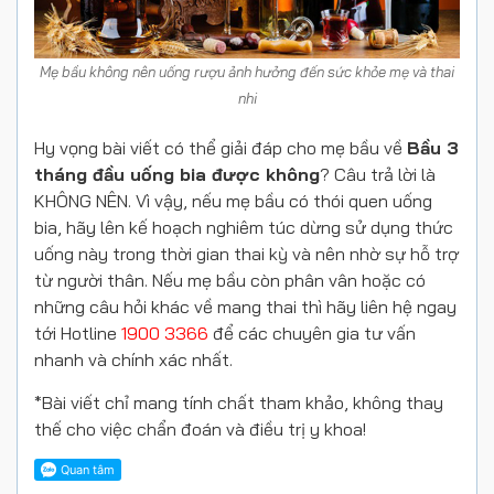
Mẹ bầu không nên uống rượu ảnh hưởng đến sức khỏe mẹ và thai
nhi
Hy vọng bài viết có thể giải đáp cho mẹ bầu về
Bầu 3
tháng đầu uống bia được không
? Câu trả lời là
KHÔNG NÊN. Vì vậy, nếu mẹ bầu có thói quen uống
bia, hãy lên kế hoạch nghiêm túc dừng sử dụng thức
uống này trong thời gian thai kỳ và nên nhờ sự hỗ trợ
từ người thân. Nếu mẹ bầu còn phân vân hoặc có
những câu hỏi khác về mang thai thì hãy liên hệ ngay
tới Hotline
1900 3366
để các chuyên gia tư vấn
nhanh và chính xác nhất.
*Bài viết chỉ mang tính chất tham khảo, không thay
thế cho việc chẩn đoán và điều trị y khoa!