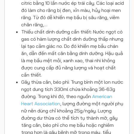
citric bằng 10 lần nước ép trái cây. Các loại acid
đó làm cho răng bị đen, xỉn màu, hủy hoại men
răng. Từ đó dễ khiến mẹ bầu bị sâu răng, viêm
chân răng,…
Thiếu chất dinh dưỡng cần thiết: Nước ngọt có
gas có hàm lượng chất dinh dưỡng thấp nhưng
lại tạo cảm giác no. Do đó khiến mẹ bầu chán
ăn, dẫn đến mất cân bằng dinh dưỡng. Hậu quả
là mẹ bầu mệt mỏi, xanh xao, thai nhi không
được cung cấp đủ năng lượng và hoạt chất
cần thiết.
Gây thừa cân, béo phì: Trung bình một lon nước
ngọt dung tích 330ml chứa khoảng 36-63g
đường. Trong khi đó, theo nguồn
American
Heart Association
, lượng đường một người phụ
nữ nên dùng chỉ khoảng 25g/ngày. Lượng
đường dư thừa có thể tích tụ thành mỡ, gây
tăng cân, béo phì cho mẹ bầu hoặc nghiêm
trọng hơn là gây bệnh mỡ trong máu, tiểu