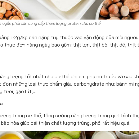
 chuyển phôi cần cung cấp thêm lượng protein cho cơ thể
oảng 1-2g/kg cân nặng tùy thuộc vào vận động của mỗi người.
 thực đơn hàng ngày bao gồm: thịt lợn, thịt bò, thịt dê, thịt 
ng lượng tốt nhất cho cơ thể chị em phụ nữ trước và sau kh
c đơn những loại thực phẩm giàu carbohydrate như: bánh mì 
y tươi, gạo lứt,…
a
lượng trong cơ thể, tăng cường năng lượng trong quá trình thụ
bão hòa giúp cải thiện chất lượng trứng, phôi rất hiệu quả.