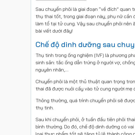
Sau chuyển phôi là giai đoạn “về đích” quan t
thụ thai tốt, trong giai đoạn này, phụ nữ cần 
làm tổ tại tử cung. Vậy sau chuyển phôi nên 
bài viết dưới đây!
Chế độ dinh dưỡng sau chuy
Thụ tinh trong ống nghiệm (IVF) là phương ph
sinh sản: tắc ống dẫn trứng ở người vợ, chồng
nguyên nhân,…
Chuyển phôi là một thủ thuật quan trọng trong
thai đã được nuôi cấy vào tử cung người mẹ để
Thông thường, quá trình chuyển phôi sẽ được 
thụ tinh.
Sau khi chuyển phôi, ở tuần đầu tiên phôi tha
bình thường. Do đó, chế độ dinh dưỡng có vai
loại thực phẩm tốt sẽ tăng tỷ lệ thành công c