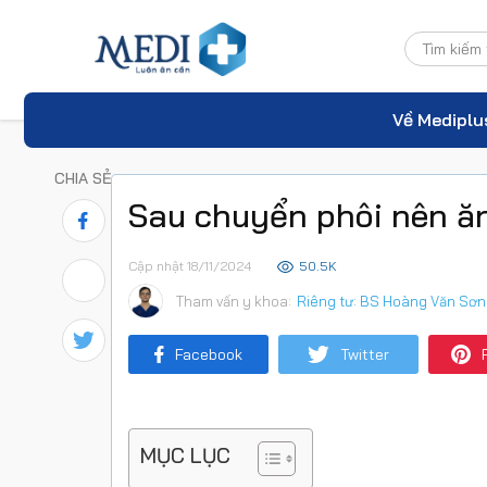
Về Mediplu
CHIA SẺ
Sau chuyển phôi nên ăn 
Cập nhật 18/11/2024
50.5K
Tham vấn y khoa:
Riêng tư: BS Hoàng Văn Sơn
Facebook
Twitter
MỤC LỤC