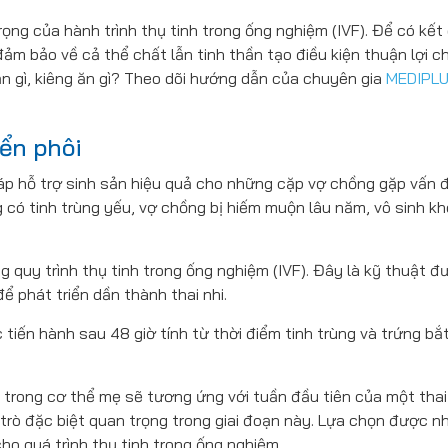
rọng của hành trình thụ tinh trong ống nghiệm (IVF). Để có kết
đảm bảo về cả thể chất lẫn tinh thần tạo điều kiện thuận lợi c
ăn gì, kiêng ăn gì? Theo dõi hướng dẫn của chuyên gia
MEDIPL
ển phôi
áp hỗ trợ sinh sản hiệu quả cho những cặp vợ chồng gặp vấn 
 có tinh trùng yếu, vợ chồng bị hiếm muộn lâu năm, vô sinh kh
 quy trình thụ tinh trong ống nghiệm (IVF). Đây là kỹ thuật đ
 phát triển dần thành thai nhi.
tiến hành sau 48 giờ tính từ thời điểm tinh trùng và trứng bắ
i trong cơ thể mẹ sẽ tương ứng với tuần đầu tiên của một thai
 trò đặc biệt quan trọng trong giai đoạn này. Lựa chọn được 
ho quá trình thụ tinh trong ống nghiệm.