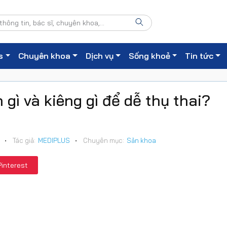
s
Chuyên khoa
Dịch vụ
Sống khoẻ
Tin tức
gì và kiêng gì để dễ thụ thai?
•
Tác giả:
MEDIPLUS
•
Chuyên mục:
Sản khoa
Pinterest