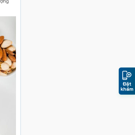
ượng
Đặt
khám