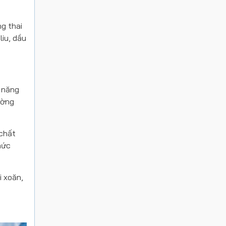
g thai
liu, dầu
ả năng
ường
 chất
hức
i xoăn,