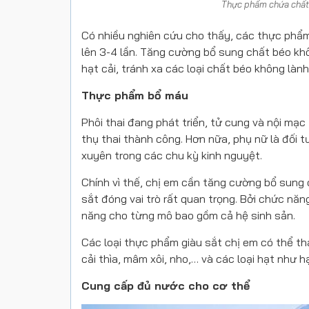
Thực phẩm chứa chất 
Có nhiều nghiên cứu cho thấy, các thực phẩ
lên 3-4 lần. Tăng cường bổ sung chất béo khô
hạt cải, tránh xa các loại chất béo không làn
Thực phẩm bổ máu
Phôi thai đang phát triển, tử cung và nội mạ
thụ thai thành công. Hơn nữa, phụ nữ là đối 
xuyên trong các chu kỳ kinh nguyệt.
Chính vì thế, chị em cần tăng cường bổ sung
sắt đóng vai trò rất quan trọng. Bởi chức năn
năng cho từng mô bao gồm cả hệ sinh sản.
Các loại thực phẩm giàu sắt chị em có thể th
cải thìa, mâm xôi, nho,… và các loại hạt như h
Cung cấp đủ nước cho cơ thể