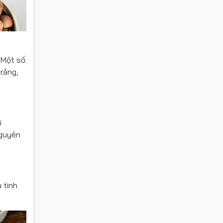
 Một số
trắng,
i
nguyên
 tinh