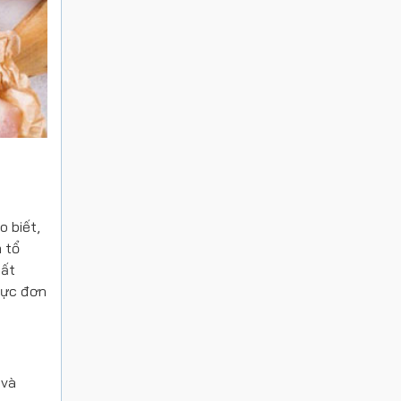
o biết,
 tổ
hất
hực đơn
 và