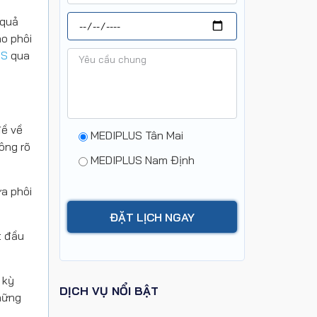
 quả
ho phôi
US
qua
đề về
MEDIPLUS Tân Mai
ông rõ
MEDIPLUS Nam Định
ưa phôi
t đầu
 kỳ
DỊCH VỤ NỔI BẬT
những