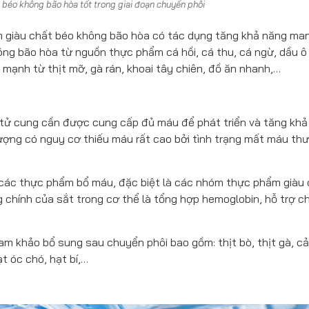
béo không bão hòa tốt trong giai đoạn chuyển phôi
m giàu chất béo không bão hòa có tác dụng tăng khả năng man
ng bão hòa từ nguồn thực phẩm cá hồi, cá thu, cá ngừ, dầu ô 
h mạnh từ thịt mỡ, gà rán, khoai tây chiên, đồ ăn nhanh,…
c tử cung cần được cung cấp đủ máu để phát triển và tăng kh
tượng có nguy cơ thiếu máu rất cao bởi tình trạng mất máu th
 các thực phẩm bổ máu, đặc biệt là các nhóm thực phẩm giàu
g chính của sắt trong cơ thể là tổng hợp hemoglobin, hỗ trợ c
am khảo bổ sung sau chuyển phôi bao gồm: thịt bò, thịt gà, cả
ạt óc chó, hạt bí,…