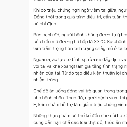
Khi có triệu chứng nghi ngờ viêm tai giữa, ng
Đồng thời trong quá trình điều trị, cần tuân
có chỉ định.
Bên cạnh đó, người bệnh không được tự ý bơm
o
của biểu mô đường hô hấp là 33
C. Sự chênh 
làm trầm trọng hơn tình trạng chảy mủ ở tai b
Ngoài ra, áp lực từ bình xịt rửa sẽ đẩy dịch 
vòi tai và khe xoang) làm gia tăng tình trạng 
nhiên của tai. Từ đó tạo điều kiện thuận lợi c
nhiễm trùng.
Chế độ ăn uống đóng vai trò quan trọng trong 
cho bệnh nhân. Theo đó, người bệnh viêm tai g
E, kẽm nhằm hỗ trợ làm giảm triệu chứng viê
Những thực phẩm có thể kể đến như cải bó xôi
cũng cần hạn chế các loại thịt đỏ, thức ăn n