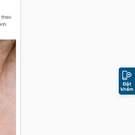
a theo
ệnh
Đặt
khám