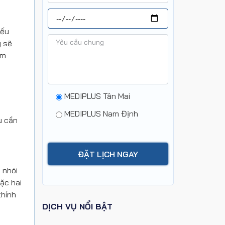
nếu
y sẽ
ăm
MEDIPLUS Tân Mai
MEDIPLUS Nam Định
u cần
 nhói
ặc hai
thính
DỊCH VỤ NỔI BẬT