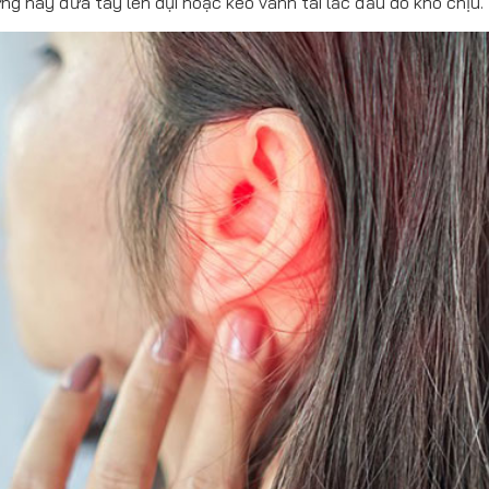
ờng hay đưa tay lên dụi hoặc kéo vành tai lắc đầu do khó chịu.