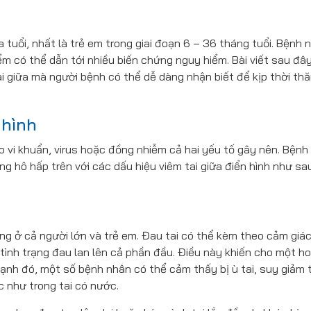
ứa tuổi, nhất là trẻ em trong giai đoạn 6 – 36 tháng tuổi. Bệnh 
m có thể dẫn tới nhiều biến chứng nguy hiểm. Bài viết sau đâ
i giữa mà người bệnh có thể dễ dàng nhận biết để kịp thời th
 hình
do vi khuẩn, virus hoặc đồng nhiễm cả hai yếu tố gây nên. Bệnh
g hô hấp trên với các dấu hiệu viêm tai giữa điển hình như sa
ưng ở cả người lớn và trẻ em. Đau tai có thể kèm theo cảm giác
n tình trạng đau lan lên cả phần đầu. Điều này khiến cho một ho
cạnh đó, một số bệnh nhân có thể cảm thấy bị ù tai, suy giảm 
c như trong tai có nước.