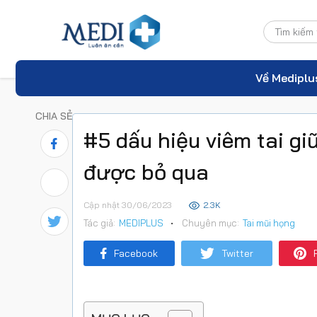
Về Mediplu
CHIA SẺ
#5 dấu hiệu viêm tai gi
được bỏ qua
Cập nhật 30/06/2023
2.3K
Tác giả:
MEDIPLUS
•
Chuyên mục:
Tai mũi họng
Facebook
Twitter