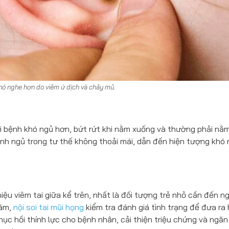
 khó nghe hơn do viêm ứ dịch và chảy mủ.
ời bệnh khó ngủ hơn, bứt rứt khi nằm xuống và thường phải nằ
nh ngủ trong tư thế không thoải mái, dẫn đến hiện tượng khó 
ệu viêm tai giữa kể trên, nhất là đối tượng trẻ nhỏ cần đến n
hám,
nội soi tai mũi họng
kiểm tra đánh giá tình trạng để đưa ra
 phục hồi thính lực cho bệnh nhân, cải thiện triệu chứng và ngă