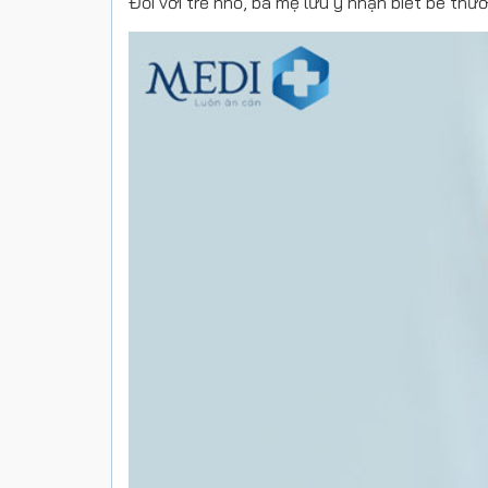
Đối với trẻ nhỏ, ba mẹ lưu ý nhận biết bé thư