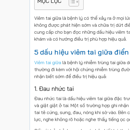
MỤC LỤC
Viêm tai giữa là bệnh lý có thể xảy ra ở mọi l
không được phát hiện sớm và chữa trị dứt điể
cung cấp cho bạn đọc những dấu hiệu viêm ta
khám và có hướng điều trị phù hợp hiệu quả.
5 dấu hiệu viêm tai giữa điển
Viêm tai giữa
là bệnh lý nhiễm trùng tai giữa 
thường đi kèm với hội chứng nhiễm trùng đườn
nhận biết sớm để điều trị hiệu quả:
1. Đau nhức tai
Đau nhức tai là dấu hiệu viêm tai giữa đặc tr
và giật giật ở tai. Một số trường hợp ghi nhậ
tai tê cứng, sưng, đau, nóng khi sờ vào. Bên 
lực, nghe không rõ hoặc nghe thấy tiếng ọc ọ