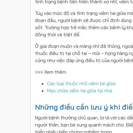
tình trạng bệnh tiến triển thành xơ nhĩ, viêm t
Tùy vào mức độ và tình trạng viêm tai giữa m
đoạn đầu, người bệnh sẽ được chỉ định dùng 
sốt. Trường hợp trẻ mắc thêm các bệnh lý khá
đồng thời và triệt để.
Ở giai đoạn muộn và màng nhĩ đã thủng, ngoài
thuốc điều trị tại chỗ tai – mũi – họng hàng 
cũng như việc đáp ứng điều trị của người bện
>>> Xem thêm:
Các loại thuốc nhỏ viêm tai giữa
Mẹo chữa viêm tai giữa tại nhà
Những điều cần lưu ý khi điều
Người bệnh thường chủ quan, lơ là với các dấu 
người thân, bạn bè xung quanh mách cho. Điề
triển nhiều biến chứng nghiêm trọng.