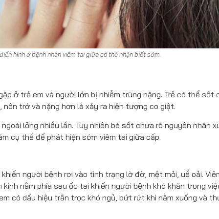
 điển hình ở bệnh nhân viêm tai giữa có thể nhận biết sớm.
ặp ở trẻ em và người lớn bị nhiễm trùng nặng. Trẻ có thể sốt 
 nôn trớ và nặng hơn là xảy ra hiện tượng co giật.
đi ngoài lỏng nhiều lần. Tuy nhiên bé sốt chưa rõ nguyên nhân x
ám cụ thể để phát hiện sớm viêm tai giữa cấp.
khiến người bệnh rơi vào tình trạng lờ đờ, mệt mỏi, uể oải. Viê
kinh nằm phía sau ốc tai khiến người bệnh khó khăn trong việ
em có dấu hiệu trằn trọc khó ngủ, bứt rứt khi nằm xuống và t