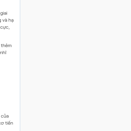
giai
g và hạ
 cực,
p thêm
 nhĩ
c của
ơ tiến