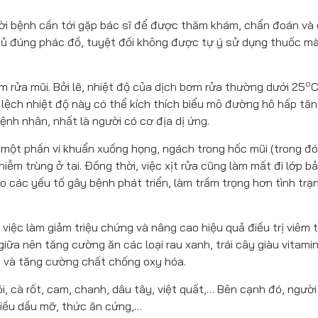
ười bệnh cần tới gặp bác sĩ để được thăm khám, chẩn đoán và đ
 thủ đúng phác đồ, tuyệt đối không được tự ý sử dụng thuốc m
o
 rửa mũi. Bởi lẽ, nhiệt độ của dịch bơm rửa thường dưới 25
C
lệch nhiệt độ này có thể kích thích biểu mô đường hô hấp tăng
ệnh nhân, nhất là người có cơ địa dị ứng.
và một phần vi khuẩn xuống họng, ngách trong hốc mũi (trong đó
nhiễm trùng ở tai. Đồng thời, việc xịt rửa cũng làm mất đi lớp b
ho các yếu tố gây bệnh phát triển, làm trầm trọng hơn tình trạ
việc làm giảm triệu chứng và nâng cao hiệu quả điều trị viêm t
iữa nên tăng cường ăn các loại rau xanh, trái cây giàu vitamin
m và tăng cường chất chống oxy hóa.
, cà rốt, cam, chanh, dâu tây, việt quất,… Bên cạnh đó, ngườ
hiều dầu mỡ, thức ăn cứng,…