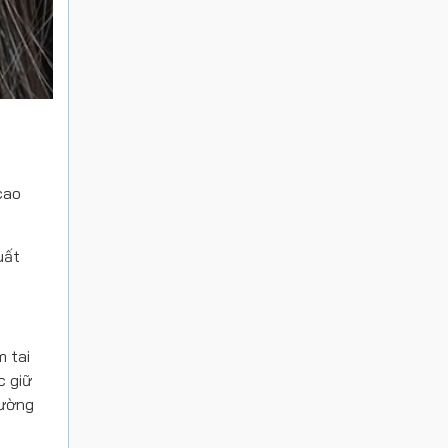
cao
uất
m tai
c giữ
hường