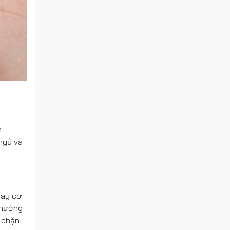
m
ngủ và
gay cơ
 hướng
n chặn