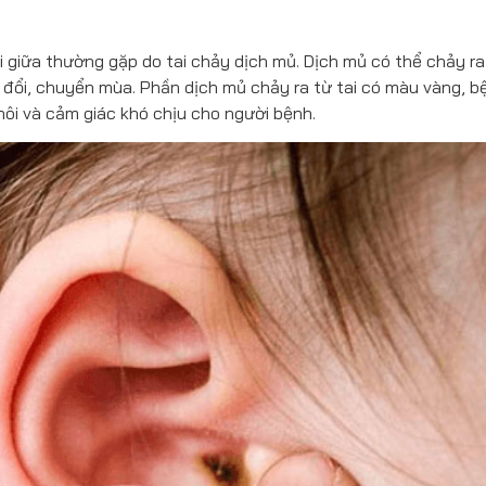
tai giữa thường gặp do tai chảy dịch mủ. Dịch mủ có thể chảy r
y đổi, chuyển mùa. Phần dịch mủ chảy ra từ tai có màu vàng, b
ôi và cảm giác khó chịu cho người bệnh.