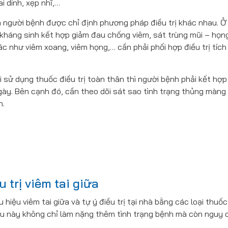
ai dính, xẹp nhĩ,…
à người bệnh được chỉ định phương pháp điều trị khác nhau. Ở 
kháng sinh kết hợp giảm đau chống viêm, sát trùng mũi – họn
c như viêm xoang, viêm họng,… cần phải phối hợp điều trị tích
 sử dụng thuốc điều trị toàn thân thì người bệnh phải kết hợ
ngày. Bên cạnh đó, cần theo dõi sát sao tình trạng thủng màng
h.
 trị viêm tai giữa
hiệu viêm tai giữa và tự ý điều trị tại nhà bằng các loại thuố
u này không chỉ làm nặng thêm tình trạng bệnh mà còn nguy c