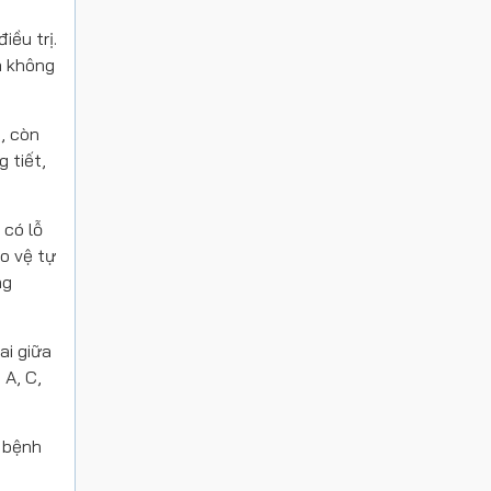
iều trị.
à không
, còn
 tiết,
 có lỗ
ảo vệ tự
ng
ai giữa
 A, C,
i bệnh