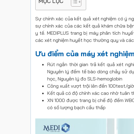
MỤC LỤC
Sự chính xác của kết quả xét nghiệm có ý ng
sự chính xác của các kết quả khám chữa bệnh
y tế. MEDIPLUS trang bị máy phân tích huy
các xét nghiệm huyết học thường quy và các
Ưu điểm của máy xét nghiệm
Rút ngắn thời gian trả kết quả xét ngh
Nguyên lý đếm tế bào dòng chảy sử dụn
học, Nguyên lý đo SLS-hemoglobin
Công xuất vượt trội lên đến 100test/giờ
Kết quả có độ chính xác cao nhờ tuân t
XN 1000 được trang bị chế độ đếm WBC
có số lượng bạch cầu thấp