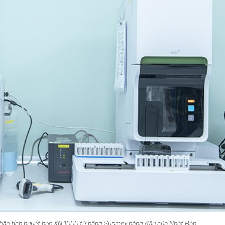
hân tích huyết học XN 1000 từ hãng Sysmex hàng đầu của Nhật Bản