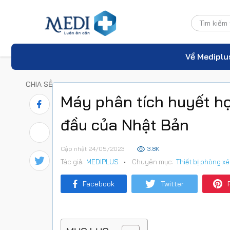
Về Mediplu
CHIA SẺ
Máy phân tích huyết h
đầu của Nhật Bản
Cập nhật 24/05/2023
3.8K
Tác giả:
MEDIPLUS
•
Chuyên mục:
Thiết bị phòng x
Facebook
Twitter