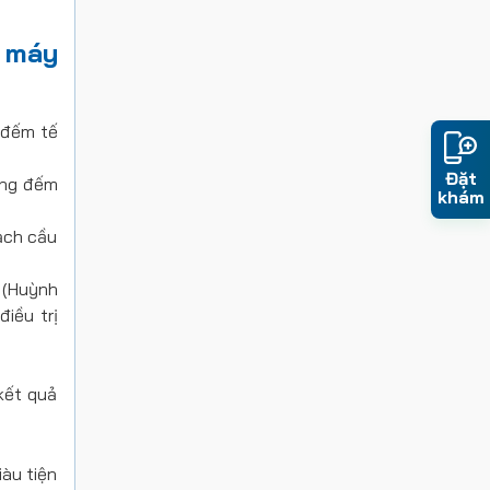
 máy
 đếm tế
Đặt
ăng đếm
khám
ạch cầu
 (Huỳnh
iều trị
kết quả
àu tiện