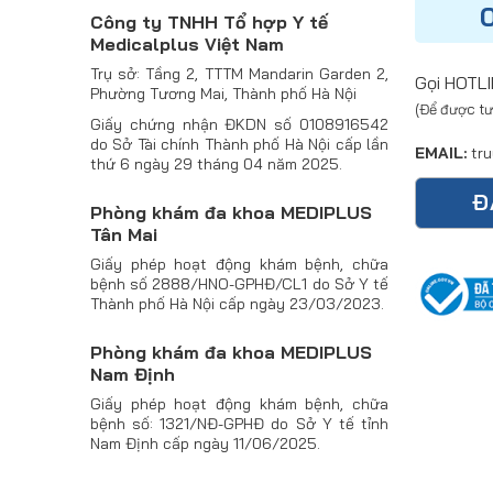
0
Công ty TNHH Tổ hợp Y tế
Medicalplus Việt Nam
Trụ sở: Tầng 2, TTTM Mandarin Garden 2,
Gọi HOTLI
Phường Tương Mai, Thành phố Hà Nội
(Để được tư
Giấy chứng nhận ĐKDN số 0108916542
do Sở Tài chính Thành phố Hà Nội cấp lần
EMAIL:
tru
thứ 6 ngày 29 tháng 04 năm 2025.
Đ
Phòng khám đa khoa MEDIPLUS
Tân Mai
Giấy phép hoạt động khám bệnh, chữa
bệnh số 2888/HNO-GPHĐ/CL1 do Sở Y tế
Thành phố Hà Nội cấp ngày 23/03/2023.
Phòng khám đa khoa MEDIPLUS
Nam Định
Giấy phép hoạt động khám bệnh, chữa
bệnh số: 1321/NĐ-GPHĐ do Sở Y tế tỉnh
Nam Định cấp ngày 11/06/2025.