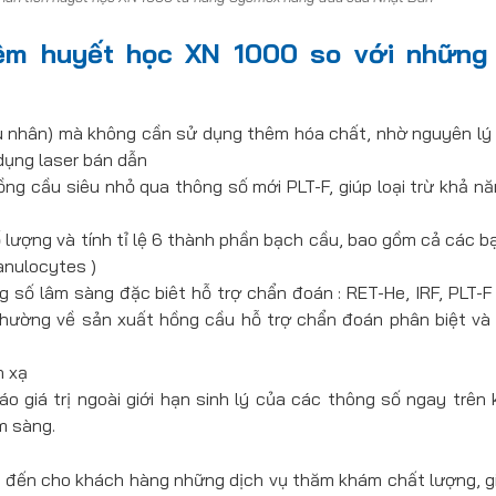
ệm huyết học XN 1000 so với những
 nhân) mà không cần sử dụng thêm hóa chất, nhờ nguyên lý
ụng laser bán dẫn
ng cầu siêu nhỏ qua thông số mới PLT-F, giúp loại trừ khả n
lượng và tính tỉ lệ 6 thành phần bạch cầu, bao gồm cả các b
anulocytes )
 số lâm sàng đặc biêt hỗ trợ chẩn đoán : RET-He, IRF, PLT-F
thường về sản xuất hồng cầu hỗ trợ chẩn đoán phân biệt và đ
n xạ
 giá trị ngoài giới hạn sinh lý của các thông số ngay trên 
âm sàng.
đến cho khách hàng những dịch vụ thăm khám chất lượng, gi