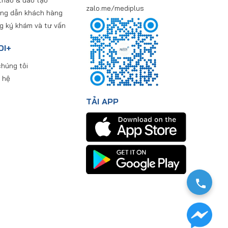
zalo.me/mediplus
ng dẫn khách hàng
g ký khám và tư vấn
DI+
húng tôi
 hệ
TẢI APP