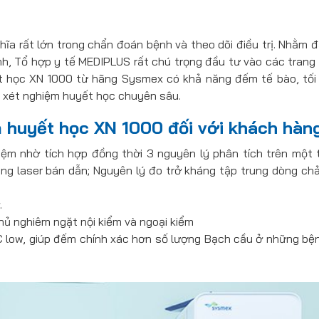
hĩa rất lớn trong chẩn đoán bệnh và theo dõi điều trị. Nhằm 
, Tổ hợp y tế MEDIPLUS rất chú trọng đầu tư vào các trang t
ết học XN 1000 từ hãng Sysmex có khả năng đếm tế bào, tối
 xét nghiệm huyết học chuyên sâu.
 huyết học XN 1000 đối với khách hàn
iệm nhờ tích hợp đồng thời 3 nguyên lý phân tích trên một th
g laser bán dẫn; Nguyên lý đo trở kháng tập trung dòng ch
.
hủ nghiêm ngặt nội kiểm và ngoại kiểm
 low, giúp đếm chính xác hơn số lượng Bạch cầu ở những bệ