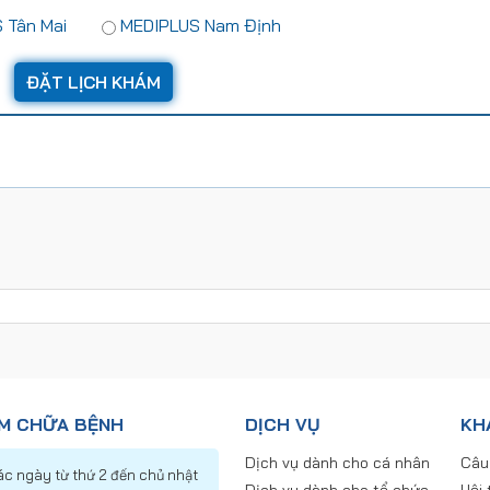
 Tân Mai
MEDIPLUS Nam Định
ÁM CHỮA BỆNH
DỊCH VỤ
KH
Dịch vụ dành cho cá nhân
Câu
ác ngày từ thứ 2 đến chủ nhật
Dịch vụ dành cho tổ chức
Hội 