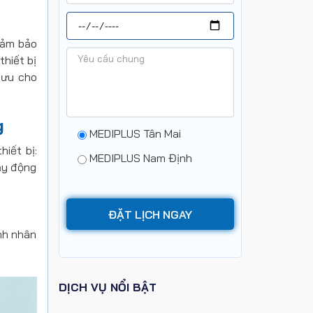
đảm bảo
hiết bị
 ưu cho
g
MEDIPLUS Tân Mai
iết bị:
MEDIPLUS Nam Định
ảy động
nh nhân
DỊCH VỤ NỔI BẬT