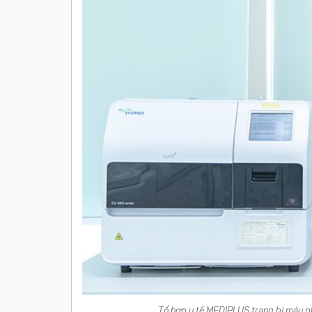
Tổ hợp y tế MEDIPLUS trang bị máy p