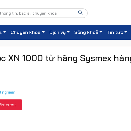
s
Chuyên khoa
Dịch vụ
Sống khoẻ
Tin tức
ọc XN 1000 từ hãng Sysmex hàn
ét nghiệm
Pinterest