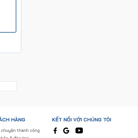
ÁCH HÀNG
KẾT NỐI VỚI CHÚNG TÔI
 chuyện thành công
thảo & đào tạo