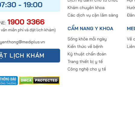
7:30 - 19:00
Khám chuyên khoa
Hướ
Các dịch vụ cận lâm sàng
Đăn
1900 3366
NE:
CẨM NANG Y KHOA
ME
 vấn miễn phí và đặt lich khám)
Sống khỏe mỗi ngày
Về c
yenthong@mediplus.vn
Kiến thức về bệnh
Liên
Kỹ thuật chẩn đoán
ẶT LỊCH KHÁM
Trang thiết bị y tế
Công nghệ cho y tế