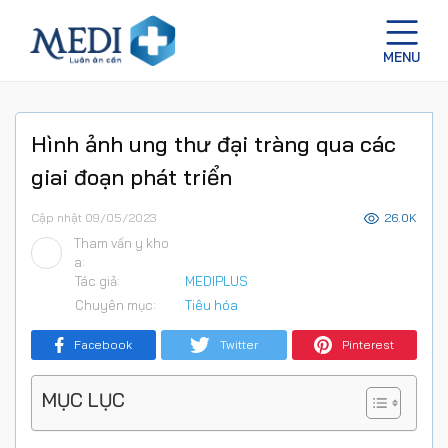
Hình ảnh ung thư đại tràng qua các
giai đoạn phát triển
Cập nhật 09/05/2023
26.0K
Tham vấn y kho
a:
Tác giả:
MEDIPLUS
Chuyên mục:
Tiêu hóa
Facebook
Twitter
Pinterest
MỤC LỤC