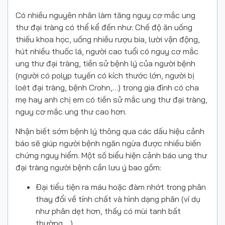
Có nhiều nguyên nhân làm tăng nguy cơ mắc ung
thư đại tràng có thể kể đến như: Chế độ ăn uống
thiếu khoa học, uống nhiều rượu bia, lười vận động,
hút nhiều thuốc lá, người cao tuổi có nguy cơ mắc
ung thư đại tràng, tiền sử bệnh lý của người bệnh
(người có polyp tuyến có kích thước lớn, người bị
loét đại tràng, bệnh Crohn,…) trong gia đình có cha
mẹ hay anh chị em có tiền sử mắc ung thư đại tràng,
nguy cơ mắc ung thư cao hơn.
Nhận biết sớm bệnh lý thông qua các dấu hiệu cảnh
báo sẽ giúp người bệnh ngăn ngừa được nhiều biến
chứng nguy hiểm. Một số biểu hiện cảnh báo ung thư
đại tràng người bệnh cần lưu ý bao gồm:
Đại tiểu tiện ra máu hoặc đàm nhớt trong phân
thay đổi về tính chất và hình dạng phân (ví dụ
như phân dẹt hơn, thấy có mùi tanh bất
thường,…)