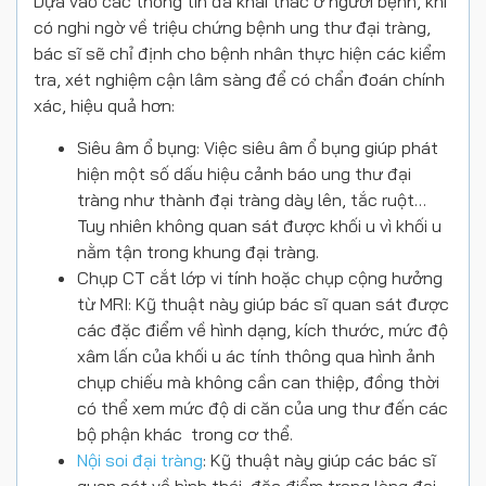
Dựa vào các thông tin đã khai thác ở người bệnh, khi
có nghi ngờ về triệu chứng bệnh ung thư đại tràng,
bác sĩ sẽ chỉ định cho bệnh nhân thực hiện các kiểm
tra, xét nghiệm cận lâm sàng để có chẩn đoán chính
xác, hiệu quả hơn:
Siêu âm ổ bụng: Việc siêu âm ổ bụng giúp phát
hiện một số dấu hiệu cảnh báo ung thư đại
tràng như thành đại tràng dày lên, tắc ruột…
Tuy nhiên không quan sát được khối u vì khối u
nằm tận trong khung đại tràng.
Chụp CT cắt lớp vi tính hoặc chụp cộng hưởng
từ MRI: Kỹ thuật này giúp bác sĩ quan sát được
các đặc điểm về hình dạng, kích thước, mức độ
xâm lấn của khối u ác tính thông qua hình ảnh
chụp chiếu mà không cần can thiệp, đồng thời
có thể xem mức độ di căn của ung thư đến các
bộ phận khác trong cơ thể.
Nội soi đại tràng
: Kỹ thuật này giúp các bác sĩ