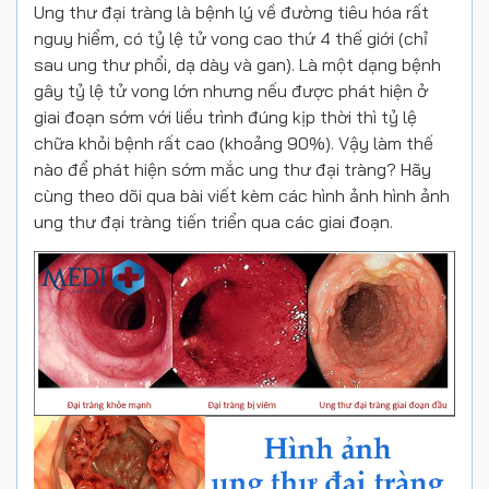
Ung thư đại tràng là bệnh lý về đường tiêu hóa rất
nguy hiểm, có tỷ lệ tử vong cao thứ 4 thế giới (chỉ
sau ung thư phổi, dạ dày và gan). Là một dạng bệnh
gây tỷ lệ tử vong lớn nhưng nếu được phát hiện ở
giai đoạn sớm với liều trình đúng kịp thời thì tỷ lệ
chữa khỏi bệnh rất cao (khoảng 90%). Vậy làm thế
nào để phát hiện sớm mắc ung thư đại tràng? Hãy
cùng theo dõi qua bài viết kèm các hình ảnh hình ảnh
ung thư đại tràng tiến triển qua các giai đoạn.