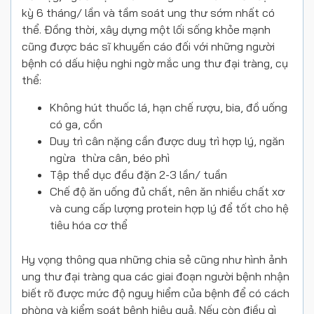
kỳ 6 tháng/ lần và tầm soát ung thư sớm nhất có
thể. Đồng thời, xây dựng một lối sống khỏe mạnh
cũng được bác sĩ khuyến cáo đối với những người
bệnh có dấu hiệu nghi ngờ mắc ung thư đại tràng, cụ
thể:
Không hút thuốc lá, hạn chế rượu, bia, đồ uống
có ga, cồn
Duy trì cân nặng cần được duy trì hợp lý, ngăn
ngừa thừa cân, béo phì
Tập thể dục đều đặn 2-3 lần/ tuần
Chế độ ăn uống đủ chất, nên ăn nhiều chất xơ
và cung cấp lượng protein hợp lý để tốt cho hệ
tiêu hóa cơ thể
Hy vọng thông qua những chia sẻ cũng như hình ảnh
ung thư đại tràng qua các giai đoạn người bệnh nhận
biết rõ được mức độ nguy hiểm của bệnh để có cách
phòng và kiểm soát bệnh hiệu quả. Nếu còn điều gì