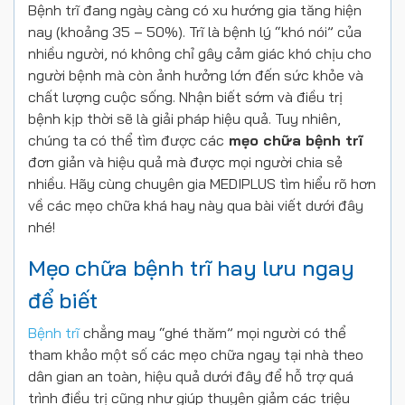
Bệnh trĩ đang ngày càng có xu hướng gia tăng hiện
nay (khoảng 35 – 50%). Trĩ là bệnh lý “khó nói” của
nhiều người, nó không chỉ gây cảm giác khó chịu cho
người bệnh mà còn ảnh hưởng lớn đến sức khỏe và
chất lượng cuộc sống. Nhận biết sớm và điều trị
bệnh kịp thời sẽ là giải pháp hiệu quả. Tuy nhiên,
chúng ta có thể tìm được các
mẹo chữa bệnh trĩ
đơn giản và hiệu quả mà được mọi người chia sẻ
nhiều. Hãy cùng chuyên gia MEDIPLUS tìm hiểu rõ hơn
về các mẹo chữa khá hay này qua bài viết dưới đây
nhé!
Mẹo chữa bệnh trĩ hay lưu ngay
để biết
Bệnh trĩ
chẳng may “ghé thăm” mọi người có thể
tham khảo một số các mẹo chữa ngay tại nhà theo
dân gian an toàn, hiệu quả dưới đây để hỗ trợ quá
trình điều trị cũng như giúp thuyên giảm các triệu