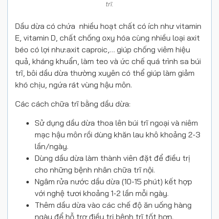
trĩ.
Dầu dừa có chứa nhiều hoạt chất có ích như vitamin
E, vitamin D, chất chống oxy hóa cùng nhiều loại axit
béo có lợi như:axit caproic,… giúp chống viêm hiệu
quả, kháng khuẩn, làm teo và ức chế quá trình sa búi
trĩ, bôi dầu dừa thường xuyên có thể giúp làm giảm
khó chịu, ngứa rát vùng hậu môn.
Các cách chữa trĩ bằng dầu dừa:
Sử dụng dầu dừa thoa lên búi trĩ ngoại và niêm
mạc hậu môn rồi dùng khăn lau khô khoảng 2-3
lần/ngày.
Dùng dầu dừa làm thành viên đặt để điều trị
cho những bệnh nhân chữa trĩ nội.
Ngâm rửa nước dầu dừa (10-15 phút) kết hợp
với nghệ tươi khoảng 1-2 lần mỗi ngày.
Thêm dầu dừa vào các chế độ ăn uống hàng
ngày để hỗ trợ điều trị bệnh trĩ tốt hơn.