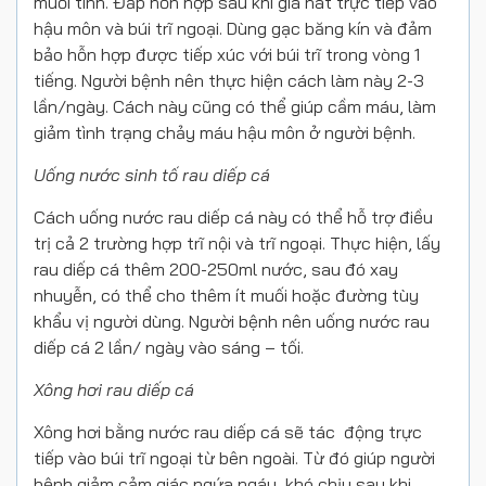
muối tinh. Đắp hỗn hợp sau khi giã nát trực tiếp vào
hậu môn và búi trĩ ngoại. Dùng gạc băng kín và đảm
bảo hỗn hợp được tiếp xúc với búi trĩ trong vòng 1
tiếng. Người bệnh nên thực hiện cách làm này 2-3
lần/ngày. Cách này cũng có thể giúp cầm máu, làm
giảm tình trạng chảy máu hậu môn ở người bệnh.
Uống nước sinh tố rau diếp cá
Cách uống nước rau diếp cá này có thể hỗ trợ điều
trị cả 2 trường hợp trĩ nội và trĩ ngoại. Thực hiện, lấy
rau diếp cá thêm 200-250ml nước, sau đó xay
nhuyễn, có thể cho thêm ít muối hoặc đường tùy
khẩu vị người dùng. Người bệnh nên uống nước rau
diếp cá 2 lần/ ngày vào sáng – tối.
Xông hơi rau diếp cá
Xông hơi bằng nước rau diếp cá sẽ tác động trực
tiếp vào búi trĩ ngoại từ bên ngoài. Từ đó giúp người
bệnh giảm cảm giác ngứa ngáy, khó chịu sau khi