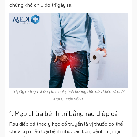
chứng khó chịu do trĩ gây ra.
Trĩ gây ra triệu chứng khó chịu, ảnh hưởng đến sức khỏe và chất
lượng cuộc sống.
1. Mẹo chữa bệnh trĩ bằng rau diếp cá
Rau diếp cá theo y học cổ truyền là vị thuốc có thể
chữa trị nhiều loại bệnh như: táo bón, bệnh trĩ, mụn