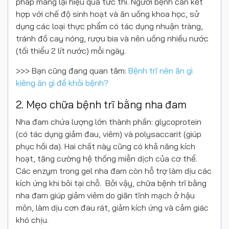
pháp mang lại hiệu quả tức thì. Người bệnh cần kết
hợp với chế độ sinh hoạt và ăn uống khoa học, sử
dụng các loại thực phẩm có tác dụng nhuận tràng,
tránh đồ cay nóng, rượu bia và nên uống nhiều nước
(tối thiểu 2 lít nước) mỗi ngày.
>>> Bạn cũng đang quan tâm:
Bệnh trĩ nên ăn gì
kiêng ăn gì để khỏi bệnh?
2. Mẹo chữa bệnh trĩ bằng nha đam
Nha đam chứa lượng lớn thành phần: glycoprotein
(có tác dụng giảm đau, viêm) và polysaccarit (giúp
phục hồi da). Hai chất này cũng có khả năng kích
hoạt, tăng cường hệ thống miễn dịch của cơ thể.
Các enzym trong gel nha đam còn hỗ trợ làm dịu các
kích ứng khi bôi tại chỗ. Bởi vậy, chữa bệnh trĩ bằng
nha đam giúp giảm viêm do giãn tĩnh mạch ở hậu
môn, làm dịu cơn đau rát, giảm kích ứng và cảm giác
khó chịu.