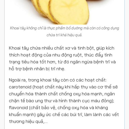
Khoai tây không chỉ là thực phẩm bổ dưỡng mà còn có công dụng
chữa trĩ khá hiệu quả.
Khoai tây chứa nhiều chất xơ và tinh bột, giúp kích
thích hoạt động của nhu động ruột, thúc đẩy tình
trạng tiêu hóa tốt hơn, từ đó ngăn ngừa bệnh trĩ và
hỗ trợ bệnh nhân bị trĩ nhẹ.
Ngoài ra, trong khoai tây còn có các hoạt chất:
carotenoid (hoạt chất này khi hấp thụ vào cơ thể sẽ
chuyển hóa thành chất chống oxy hóa mạnh, ngăn
chặn tế bào ung thư và hình thành cục máu đông);
flavonoid (chất bảo vệ, chống oxy hóa và kháng
khuẩn mạnh) gây ức chế các búi trĩ, làm lành các vết
thương hiệu quả,…