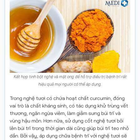
Kết hợp tinh bột nghệ và mật ong để hỗ trợ điều trị bệnh trĩ rất
hiệu quả mọi người có thể áp dụng.
Trong nghệ tươi có chứa hoạt chất curcumin, đóng
vai trò là chất kháng sinh, có tác dụng khử trùng vết
thương, ngăn ngừa viêm, làm giảm sưng búi trĩ và
vùng hậu môn. Hơn nữa, sử dụng cốt nghệ tươi bôi
lên búi trĩ trong thời gian dài cũng giúp búi trĩ teo nhỏ
dần. Bởi vậy, áp dụng chữa bệnh trĩ với nghệ tươi sẽ