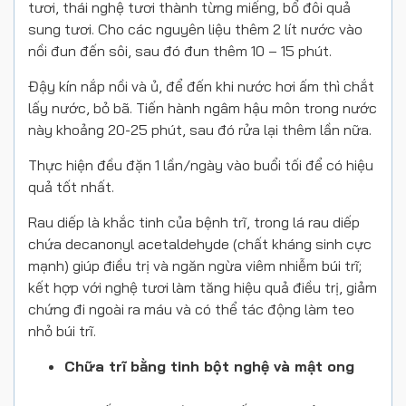
tươi, thái nghệ tươi thành từng miếng, bổ đôi quả
sung tươi. Cho các nguyên liệu thêm 2 lít nước vào
nồi đun đến sôi, sau đó đun thêm 10 – 15 phút.
Đậy kín nắp nồi và ủ, để đến khi nước hơi ấm thì chắt
lấy nước, bỏ bã. Tiến hành ngâm hậu môn trong nước
này khoảng 20-25 phút, sau đó rửa lại thêm lần nữa.
Thực hiện đều đặn 1 lần/ngày vào buổi tối để có hiệu
quả tốt nhất.
Rau diếp là khắc tinh của bệnh trĩ, trong lá rau diếp
chứa decanonyl acetaldehyde (chất kháng sinh cực
mạnh) giúp điều trị và ngăn ngừa viêm nhiễm búi trĩ;
kết hợp với nghệ tươi làm tăng hiệu quả điều trị, giảm
chứng đi ngoài ra máu và có thể tác động làm teo
nhỏ búi trĩ.
Chữa trĩ bằng tinh bột nghệ và mật ong