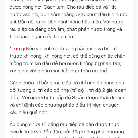
được xông hơi. Cách làm: Cho rau diếp cá và 1 lít
nước vào nồi, đun sôi khoảng 5-10 phút đến khi nước
sôi. Bắc nồi ra và tiến hành xông hậu môn. Với nước
rau diếp cá đang còn ấm, chắt phần nước trong và
tiến hành ngâm rửa hậu môn.
*Lưu ý:
Nên vệ sinh sạch vùng hậu môn và búi trĩ
trước khi xông. Khi xông hơi, có thể dùng chiếc chăn
mỏng trùm kín đầu để hơi nước không bị phân tán,
xông hơi vùng hậu môn kết hợp toàn cơ thể.
Cách chữa trĩ bằng rau diếp cá chỉ nên áp dụng cho
đối tượng bị trĩ cấp độ nhẹ (trĩ độ 1, trĩ độ 2 giai đoạn
đầu). Với người bị trĩ cấp độ 3 cần được thăm khám
và chỉ định các phương pháp điều trị hiện chuyên
xâu hiệu quả hơn.
Áp dụng chữa trĩ bằng rau diếp cá cần được thực
hiện kiên trì và đều đặn, bởi đây không phải phương