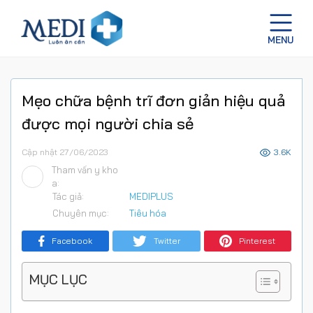
Mẹo chữa bệnh trĩ đơn giản hiệu quả
được mọi người chia sẻ
Cập nhật 27/06/2023
3.6K
Tham vấn y kho
a:
Tác giả:
MEDIPLUS
Chuyên mục:
Tiêu hóa
Facebook
Twitter
Pinterest
MỤC LỤC