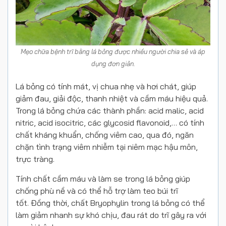
Mẹo chữa bệnh trĩ bằng lá bỏng được nhiều người chia sẻ và áp
dụng đơn giản.
Lá bỏng có tính mát, vị chua nhẹ và hơi chát, giúp
giảm đau, giải độc, thanh nhiệt và cầm máu hiệu quả.
Trong lá bỏng chứa các thành phần: acid malic, acid
nitric, acid isocitric, các glycosid flavonoid,… có tính
chất kháng khuẩn, chống viêm cao, qua đó, ngăn
chặn tình trạng viêm nhiễm tại niêm mạc hậu môn,
trực tràng.
Tính chất cầm máu và làm se trong lá bỏng giúp
chống phù nề và có thể hỗ trợ làm teo búi trĩ
tốt. Đồng thời, chất Bryophylin trong lá bỏng có thể
làm giảm nhanh sự khó chịu, đau rát do trĩ gây ra với