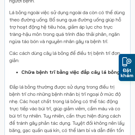
người bệnh.
Lá bỏng ngoài việc sử dụng ngoài da còn có thể dùng
theo đường uống. Bổ sung qua đường uống giúp hỗ
trợ hoạt động hệ tiêu hóa, giảm áp lực cho trực
tràng-hậu môn trong quá trình đào thải phân, ngăn
ngừa táo bón và nguyên nhân gây ra bệnh trĩ.
Các cách dùng cây lá bỏng để điều trị bệnh trĩ đơn
giản:
Đặt
Chữa bệnh trĩ bằng việc đắp cây lá bỏng
khám
Đắp lá bỏng thường được sử dụng trong điều trị
bệnh trĩ cho những bệnh nhân bị trĩ ngoại ở mức độ
nhẹ. Các hoạt chất trong lá bỏng có thể tác động
trực tiếp vào búi trĩ, giúp giảm viêm, cầm máu và co
búi trĩ tự nhiên. Tuy nhiên, cần thực hiện đúng cách
để tránh gây phản tác dụng. Tuyệt đối không nên lấy
băng, gạc quấn quá kín, có thể làm bí và dẫn đến tổn