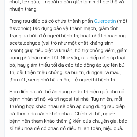
nhọt, lở ngứa,… ngoài ra còn giúp làm mát cơ thể và
nhuận tràng.
Trong rau diếp cá có chứa thành phần
Quercetin
(một
flavonoid) tác dụng bảo vệ thành mạch, giảm tình
trạng sa búi trĩ ở người bệnh trĩ; hoạt chất decanonyl
acetaldehyde (vai trò như một chất kháng sinh
mạnh) giúp tiêu diệt vi khuẩn, hỗ trợ chống viêm, giảm
sưng phù hậu môn tốt. Như vậy, rau diếp cá giúp loại
bỏ, hay giảm thiểu tối đa các tác động áp lực lên búi
trĩ, cải thiện triệu chứng: sa búi trĩ, đi ngoài ra máu,
đau rát, sưng phù hậu môn,… ở người bị bệnh trĩ.
Rau diếp cá có thể áp dụng chữa trị hiệu quả cho cả
bệnh nhân trĩ nội và trĩ ngoại tại nhà. Tuy nhiên, mỗi
trường hợp khác nhau sẽ cần áp dụng dùng rau diếp
cá theo các cách khác nhau. Chính vì thế, người
bệnh nên tham khảo thêm ý kiến của chuyên gia, bác
sĩ tiêu hóa để có phác đồ điều trị an toàn, hiệu quả.