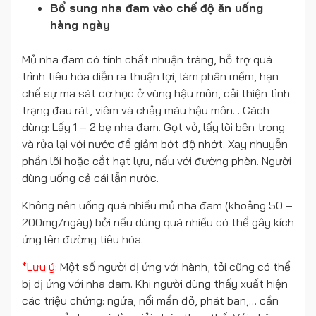
Bổ sung nha đam vào chế độ ăn uống
hàng ngày
Mủ nha đam có tính chất nhuận tràng, hỗ trợ quá
trình tiêu hóa diễn ra thuận lợi, làm phân mềm, hạn
chế sự ma sát cơ học ở vùng hậu môn, cải thiện tình
trạng đau rát, viêm và chảy máu hậu môn. . Cách
dùng: Lấy 1 – 2 bẹ nha đam. Gọt vỏ, lấy lõi bên trong
và rửa lại với nước để giảm bớt độ nhớt. Xay nhuyễn
phần lõi hoặc cắt hạt lựu, nấu với đường phèn. Người
dùng uống cả cái lẫn nước.
Không nên uống quá nhiều mủ nha đam (khoảng 50 –
200mg/ngày) bởi nếu dùng quá nhiều có thể gây kích
ứng lên đường tiêu hóa.
*Lưu ý:
Một số người dị ứng với hành, tỏi cũng có thể
bị dị ứng với nha đam. Khi người dùng thấy xuất hiện
các triệu chứng: ngứa, nổi mẩn đỏ, phát ban,… cần