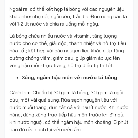
Ngoài ra, có thể kết hợp lá bỏng với các nguyên liệu
khác như: nhọ nồi, ngải cứu, trắc bá. Đun nóng các lá
với 1-2 lít nước và chia ra uống mỗi ngày.
Lá bỏng chứa nhiều nước và vitamin, tăng lượng
nước cho cơ thể, giải độc, thanh nhiệt và hỗ trợ tiêu
hóa tốt; kết hợp với các nguyên liệu khác giúp tăng
cường chống viêm, giảm đau, giúp giảm áp lực lên
vùng hậu môn-trực tràng, hỗ trợ điều trị trĩ tốt.
Xông, ngâm hậu môn với nước lá bỏng
Cách làm: Chuẩn bị 30 gam lá bỏng, 30 gam lá ngải
cứu, một vài quả sung. Rửa sạch nguyên liệu với
nước muối loãng, đun tất cả với hai lít nước. Khi nước
nóng, dùng xông trực tiếp hậu môn trước khi đi ngủ.
Khi nước nguội, có thể ngâm hậu môn khoảng 15 phút
sau đó rửa sạch lại với nước ấm.