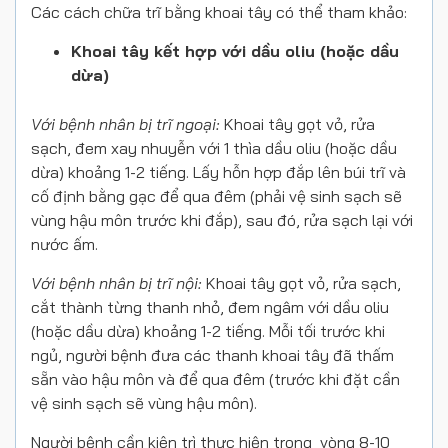
Các cách chữa trĩ bằng khoai tây có thể tham khảo:
Khoai tây kết hợp với dầu oliu (hoặc dầu
dừa)
Với bệnh nhân bị trĩ ngoại:
Khoai tây gọt vỏ, rửa
sạch, đem xay nhuyễn với 1 thìa dầu oliu (hoặc dầu
dừa) khoảng 1-2 tiếng. Lấy hỗn hợp đắp lên búi trĩ và
cố định bằng gạc để qua đêm (phải vệ sinh sạch sẽ
vùng hậu môn trước khi đắp), sau đó, rửa sạch lại với
nước ấm.
Với bệnh nhân bị trĩ nội:
Khoai tây gọt vỏ, rửa sạch,
cắt thành từng thanh nhỏ, đem ngâm với dầu oliu
(hoặc dầu dừa) khoảng 1-2 tiếng. Mỗi tối trước khi
ngủ, người bệnh đưa các thanh khoai tây đã thấm
sẵn vào hậu môn và để qua đêm (trước khi đặt cần
vệ sinh sạch sẽ vùng hậu môn).
Người bệnh cần kiên trì thực hiện trong vòng 8-10