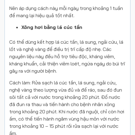
Nên áp dụng cách này mỗi ngày trong khoảng 1 tuần
để mang lại hiệu quả tốt nhất.
Xông hơi bằng lá cúc tần
Có thể dùng kết hợp lá cúc tần, lá sung, ngải cứu, lá
lốt và nghệ vàng để điều trị trĩ cấp độ nhẹ. Các
nguyên liệu này đều hỗ trợ tiêu độc, kháng viêm,
kháng khuẩn, cải thiện viêm loét, ngứa ngáy do búi trĩ
gây ra với người bệnh.
Cách làm: Rửa sạch lá cúc tần, lá sung, ngải cứu,
nghệ vàng theo lượng vừa đủ và để ráo, sau đó đun
sôi tất cả với nước trong khoảng 20 phút. Đổ nước
đã đun ra thau và tiến hành cho bệnh nhân xông
trong khoảng 20 phút. Khi nước đã nguội, chỉ còn hơi
ấm, có thể tiến hành ngâm vùng hậu môn với nước
trong khoảng 10 – 15 phút rồi rửa sạch lại với nước
ấm.