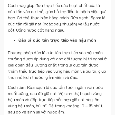
Cách này giúp đưa trực tiếp các hoạt chất của lá
cúc tần vào cơ thể, giúp hỗ trợ điều trị bệnh hiệu quả
hơn. Có thể thực hiện bằng cách: Rửa sạch 15gam lá
cúc tần rồi giã nát (hoặc xay nhuyễn) và lấy nước
cốt. Uống nước cốt hàng ngày.
Đắp lá cúc tần trực tiếp vào hậu môn
Phương pháp đắp lá cúc tần trực tiếp vào hậu môn
thường được áp dụng với các đối tượng bị trĩ ngoại ở
giai đoạn đầu. Dưỡng chất trong lá cúc tần được
thẩm thấu trực tiếp vào vùng hậu môn và búi trĩ, giúp
thu nhỏ kích thước, giảm viêm và đau.
Cách làm: Rửa sạch lá cúc tần tươi, ngâm với nước
muối loãng, sau đó giã nát. Vệ sinh thật sạch vùng
hậu môn và đắp trực tiếp hỗn hợp giã nát này lên
vùng hậu môn, búi trĩ. Để trong khoảng 10 – 15 phút,
sau đó vệ sinh lại với nước ấm.