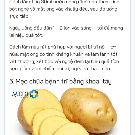
Cách làm: Lấy 30ml nước nóng (ấm) cho thêm tinh
bột nghệ và mật ong vào khuấy đều, sau đó uống
trực tiếp.
Ngày uống đều đặn 1 – 2 lần vào sáng – tối để mang
lại hiệu quả tốt.
Cách làm này rất phù hợp với người bị trĩ nội. Hơn
nữa, mật ong có tính kháng khuẩn và làm lành tốt
vết thương, kết hợp với nghệ đem lại hiệu quả tích
cực: giảm viêm nhiễm búi trĩ, ngứa rát hậu môn.
6. Mẹo chữa bệnh trĩ bằng khoai tây