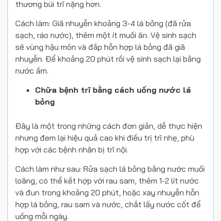
thương búi trĩ nặng hơn.
Cách làm: Giã nhuyễn khoảng 3-4 lá bỏng (đã rửa
sạch, ráo nước), thêm một ít muối ăn. Vệ sinh sạch
sẽ vùng hậu môn và đắp hỗn hợp lá bỏng đã giã
nhuyễn. Để khoảng 20 phút rồi vệ sinh sạch lại bằng
nước ấm.
Chữa bệnh trĩ bằng cách uống nước lá
bỏng
Đây là một trong những cách đơn giản, dễ thực hiện
nhưng đem lại hiệu quả cao khi điều trị trĩ nhẹ, phù
hợp với các bệnh nhân bị trĩ nội.
Cách làm như sau: Rửa sạch lá bỏng bằng nước muối
loãng, có thể kết hợp với rau sam, thêm 1-2 lít nước
và đun trong khoảng 20 phút, hoặc xay nhuyễn hỗn
hợp lá bỏng, rau sam và nước, chắt lấy nước cốt để
uống mỗi ngày.