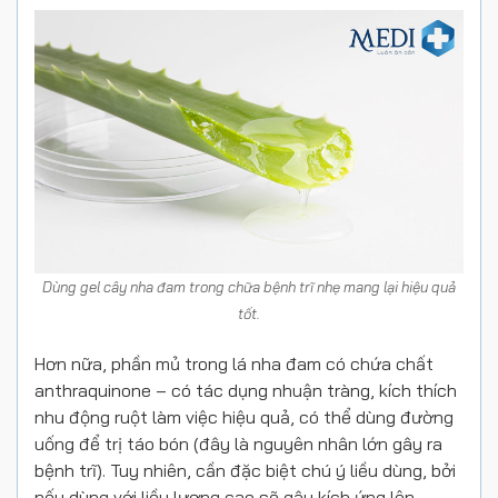
Dùng gel cây nha đam trong chữa bệnh trĩ nhẹ mang lại hiệu quả
tốt.
Hơn nữa, phần mủ trong lá nha đam có chứa chất
anthraquinone – có tác dụng nhuận tràng, kích thích
nhu động ruột làm việc hiệu quả, có thể dùng đường
uống để trị táo bón (đây là nguyên nhân lớn gây ra
bệnh trĩ). Tuy nhiên, cần đặc biệt chú ý liều dùng, bởi
nếu dùng với liều lượng cao sẽ gây kích ứng lên