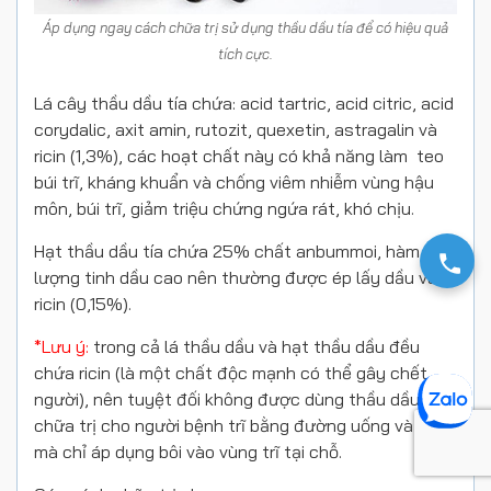
Áp dụng ngay cách chữa trị sử dụng thầu dầu tía để có hiệu quả
tích cực.
Lá cây thầu dầu tía chứa: acid tartric, acid citric, acid
corydalic, axit amin, rutozit, quexetin, astragalin và
ricin (1,3%), các hoạt chất này có khả năng làm teo
búi trĩ, kháng khuẩn và chống viêm nhiễm vùng hậu
môn, búi trĩ, giảm triệu chứng ngứa rát, khó chịu.
Hạt thầu dầu tía chứa 25% chất anbummoi, hàm
lượng tinh dầu cao nên thường được ép lấy dầu và
ricin (0,15%).
*Lưu ý:
trong cả lá thầu dầu và hạt thầu dầu đều
chứa ricin (là một chất độc mạnh có thể gây chết
người), nên tuyệt đối không được dùng thầu dầu để
chữa trị cho người bệnh trĩ bằng đường uống và ăn
mà chỉ áp dụng bôi vào vùng trĩ tại chỗ.