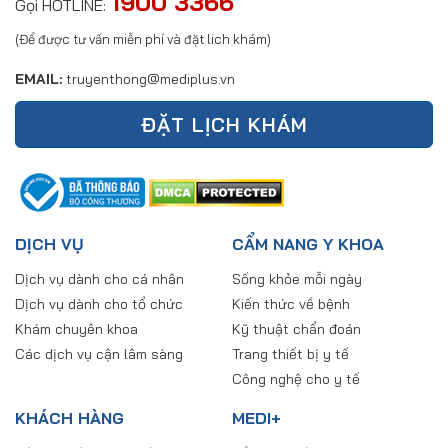
1900 3366
Gọi HOTLINE:
(Để được tư vấn miễn phí và đặt lich khám)
EMAIL:
truyenthong@mediplus.vn
ĐẶT LỊCH KHÁM
DỊCH VỤ
CẨM NANG Y KHOA
Dịch vụ dành cho cá nhân
Sống khỏe mỗi ngày
Dịch vụ dành cho tổ chức
Kiến thức về bệnh
Khám chuyên khoa
Kỹ thuật chẩn đoán
Các dịch vụ cận lâm sàng
Trang thiết bị y tế
Công nghệ cho y tế
KHÁCH HÀNG
MEDI+