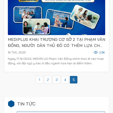
MEDIPLUS KHAI TRƯƠNG CƠ SỞ 2 TẠI PHẠM VĂN
ĐỒNG, NGƯỜI DÂN THỦ ĐÔ CÓ THÊM LỰA CHỌN
THĂM KHÁM
19 Th5, 2023
2.8K
Ngày 17/9/2022, MEDIPLUS Phạm Văn Đồng chính thức đi vào hoạt
động, với đội ngũ y bác sĩ đầu ngành hứa hẹn là điểm thăm…
1
2
3
4
5
TIN TỨC