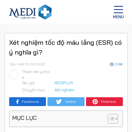
Xét nghiệm tốc độ máu lắng (ESR) có
ý nghĩa gì?
Cập nhật 13/06/2023
3.6K
Tham vấn y kho
a:
Tác giả:
MEDIPLUS
Chuyên mục:
Xét nghiệm
Facebook
Twitter
Pinterest
MỤC LỤC