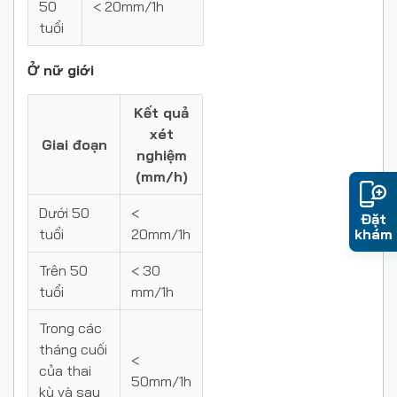
50
< 20mm/1h
tuổi
Ở nữ giới
Kết quả
xét
Giai đoạn
nghiệm
(mm/h)
Dưới 50
<
Đặt
khám
tuổi
20mm/1h
Trên 50
< 30
tuổi
mm/1h
Trong các
tháng cuối
<
của thai
50mm/1h
kỳ và sau