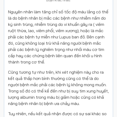
Nguyên nhân làm tăng chỉ số tốc độ máu lắng có thể
là do bệnh nhân bị mắc các bệnh như nhiễm nấm do
ký sinh trùng, nhiễm trùng do vi khuẩn gây ra ( viêm
ruột thừa, lao, viêm phổi, viêm xương); hoặc là mắc
phải các bệnh tự miễn như Lupus ban đỏ. Bên cạnh
đó, cũng không loại trừ khả năng người bệnh mắc
phải các bệnh lý nghiêm trọng như nhồi máu cơ tim
cấp hay các chứng bệnh liên quan đến khối u hình
thành trong cơ thể.
Cũng tương tự như trên, khi xét nghiệm này cho ra
kết quả thấp hơn bình thường cũng có thể là do
người bệnh mắc phải các bệnh lý không mong muốn.
Trong số đó có thể kể đến như bị suy tim xung huyết,
lượng albumin trong máu bị giảm hoặc cũng có khả
năng bệnh nhân bị bệnh ưa chảy máu.
Tuy nhiên, nếu kết quả nhận được có sự sai khác so