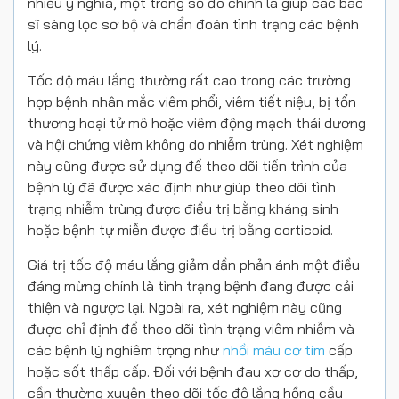
nhiều ý nghĩa, một trong số đó chính là giúp các bác
sĩ sàng lọc sơ bộ và chẩn đoán tình trạng các bệnh
lý.
Tốc độ máu lắng thường rất cao trong các trường
hợp bệnh nhân mắc viêm phổi, viêm tiết niệu, bị tổn
thương hoại tử mô hoặc viêm động mạch thái dương
và hội chứng viêm không do nhiễm trùng. Xét nghiệm
này cũng được sử dụng để theo dõi tiến trình của
bệnh lý đã được xác định như giúp theo dõi tình
trạng nhiễm trùng được điều trị bằng kháng sinh
hoặc bệnh tự miễn được điều trị bằng corticoid.
Giá trị tốc độ máu lắng giảm dần phản ánh một điều
đáng mừng chính là tình trạng bệnh đang được cải
thiện và ngược lại. Ngoài ra, xét nghiệm này cũng
được chỉ định để theo dõi tình trạng viêm nhiễm và
các bệnh lý nghiêm trọng như
nhồi máu cơ tim
cấp
hoặc sốt thấp cấp. Đối với bệnh đau xơ cơ do thấp,
cần thường xuyên theo dõi tốc độ lắng hồng cầu