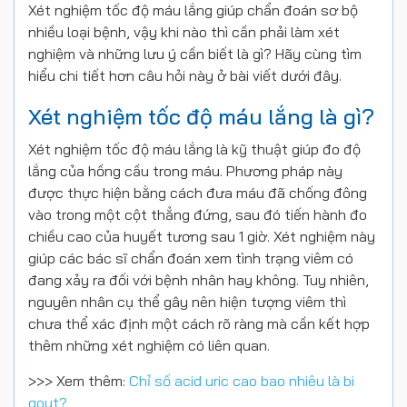
Xét nghiệm tốc độ máu lắng giúp chẩn đoán sơ bộ
nhiều loại bệnh, vậy khi nào thì cần phải làm xét
nghiệm và những lưu ý cần biết là gì? Hãy cùng tìm
hiểu chi tiết hơn câu hỏi này ở bài viết dưới đây.
Xét nghiệm tốc độ máu lắng là gì?
Xét nghiệm tốc độ máu lắng là kỹ thuật giúp đo độ
lắng của hồng cầu trong máu. Phương pháp này
được thực hiện bằng cách đưa máu đã chống đông
vào trong một cột thẳng đứng, sau đó tiến hành đo
chiều cao của huyết tương sau 1 giờ. Xét nghiệm này
giúp các bác sĩ chẩn đoán xem tình trạng viêm có
đang xảy ra đối với bệnh nhân hay không. Tuy nhiên,
nguyên nhân cụ thể gây nên hiện tượng viêm thì
chưa thể xác định một cách rõ ràng mà cần kết hợp
thêm những xét nghiệm có liên quan.
>>> Xem thêm:
Chỉ số acid uric cao bao nhiêu là bi
gout?