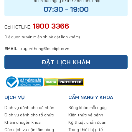
Tất cả các ngày từ thứ 2 đến chủ nhật
07:30 - 19:00
1900 3366
Gọi HOTLINE:
(Để được tư vấn miễn phí và đặt lich khám)
EMAIL:
truyenthong@mediplus.vn
ĐẶT LỊCH KHÁM
DỊCH VỤ
CẨM NANG Y KHOA
Dịch vụ dành cho cá nhân
Sống khỏe mỗi ngày
Dịch vụ dành cho tổ chức
Kiến thức về bệnh
Khám chuyên khoa
Kỹ thuật chẩn đoán
Các dịch vụ cận lâm sàng
Trang thiết bị y tế