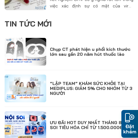
việc xác định sự có mặt của virus
cytomegalo trong cơ thể. Virus này có
thể gây bệnh cho nhiều đối tượng đặc
TIN TỨC MỚI
biệt là người bị suy giảm…
Chụp CT phát hiện u phổi kích thước
lớn sau gần 20 năm hút thuốc lào
“LẬP TEAM” KHÁM SỨC KHỎE TẠI
MEDIPLUS: GIẢM 5% CHO NHÓM TỪ 3
NGƯỜI
ƯU ĐÃI HOT DUY NHẤT THÁNG 8: NỘI
Đặt
SOI TIÊU HÓA CHỈ TỪ 1.500.000Đ
khám