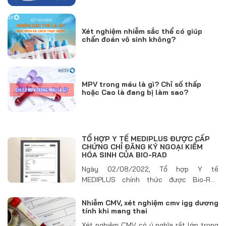
Xét nghiệm nhiễm sắc thể có giúp
chẩn đoán vô sinh không?
MPV trong máu là gì? Chỉ số thấp
hoặc Cao là đang bị làm sao?
TỔ HỢP Y TẾ MEDIPLUS ĐƯỢC CẤP
CHỨNG CHỈ ĐĂNG KÝ NGOẠI KIỂM
HÓA SINH CỦA BIO-RAD
Ngày 02/08/2022, Tổ hợp Y tế
MEDIPLUS chính thức được Bio-Rad
Laboratories cấp Chứng chỉ ngoại kiệm
trong lĩnh vực hóa sinh, đảm bảo chất
Nhiễm CMV, xét nghiệm cmv igg dương
tính khi mang thai
lượng xét nghiệm chuẩn quốc tế. Chứng
nhận ngoại kiểm hóa sinh BIO-RAD…
Xét nghiệm CMV có ý nghĩa rất lớn trong