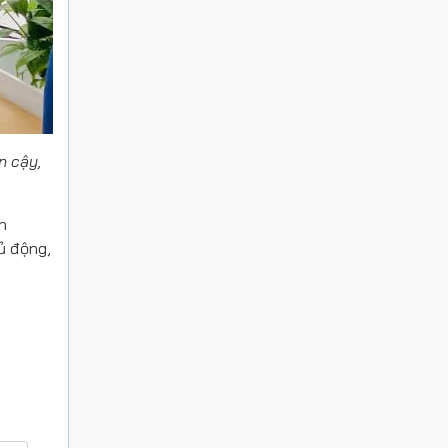
n cậy,
n
ủ động,