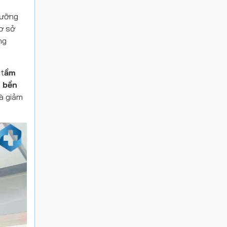
dưỡng
ơ sở
ng
 t
ầm
 bền
à giảm