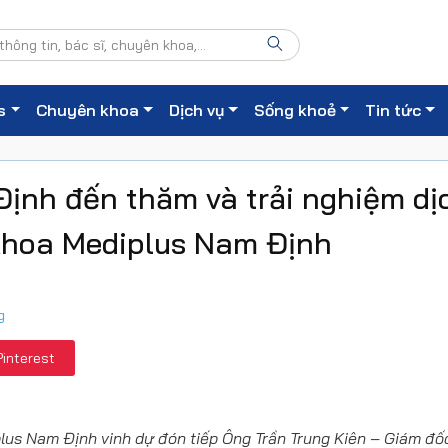
s
Chuyên khoa
Dịch vụ
Sống khoẻ
Tin tức
ịnh đến thăm và trải nghiệm dị
khoa Mediplus Nam Định
g
Pinterest
s Nam Định vinh dự đón tiếp Ông Trần Trung Kiên – Giám đố