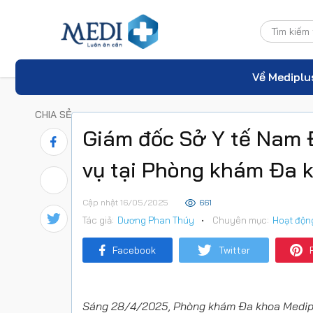
Về Mediplu
CHIA SẺ
Giám đốc Sở Y tế Nam Đ
vụ tại Phòng khám Đa 
Cập nhật 16/05/2025
661
Tác giả:
Dương Phan Thúy
•
Chuyên mục:
Hoạt độn
Facebook
Twitter
Sáng 28/4/2025, Phòng khám Đa khoa Mediplu