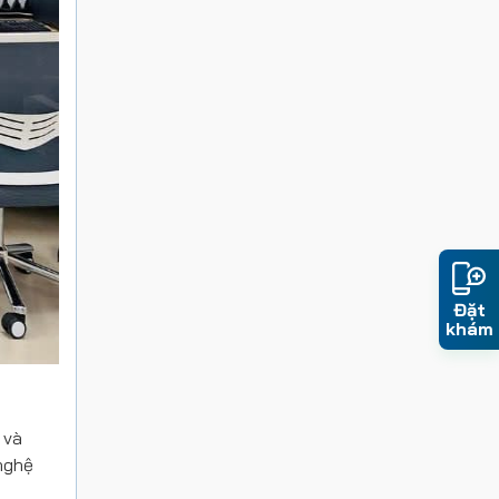
Đặt
khám
 và
nghệ