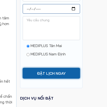
an tâm
kỹ hơn
MEDIPLUS Tân Mai
MEDIPLUS Nam Định
ến hết
hể chẩn
DỊCH VỤ NỔI BẬT
ồng thời