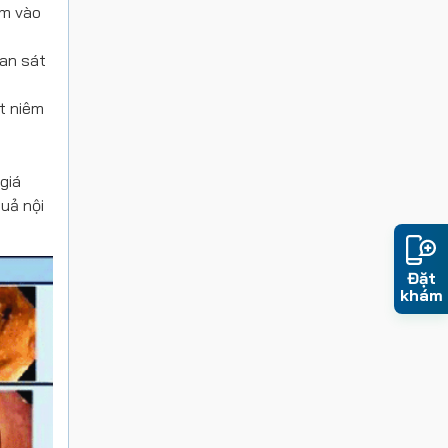
ám vào
an sát
át niêm
giá
quả nội
Đặt
khám