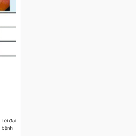
 tới đại
c bệnh