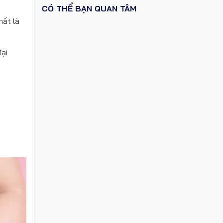
CÓ THỂ BẠN QUAN TÂM
hất là
đại