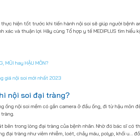
 thực hiện tốt trước khi tiến hành nội soi sẽ giúp người bệnh 
ính xác và thuận lợi. Hãy cùng Tổ hợp y tế MEDIPLUS tìm hiểu 
NG, MŨI hay HẬU MÔN?
ng giá nội soi mới nhất 2023
hi nội soi đại tràng?
ụng ống nội soi mềm có gắn camera ở đầu ống, đi từ hậu môn đ
 tràng.
t bên trong lòng đại tràng của bệnh nhân. Nhờ đó bác sĩ có t
ơng đại tràng như viêm nhiễm, loét, chảy máu, polyp, khối u… đ