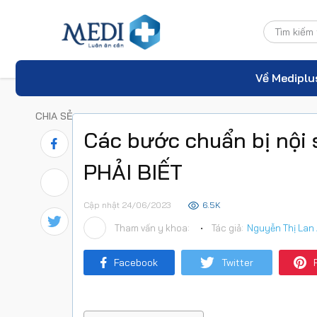
Về Mediplu
CHIA SẺ
Các bước chuẩn bị nội 
PHẢI BIẾT
Cập nhật 24/06/2023
6.5K
Tham vấn y khoa:
•
Tác giả:
Nguyễn Thị Lan
Facebook
Twitter