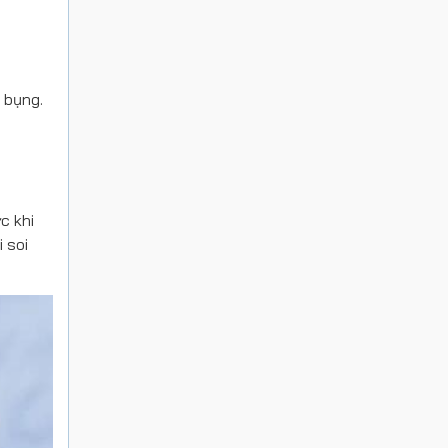
 bụng.
c khi
 soi