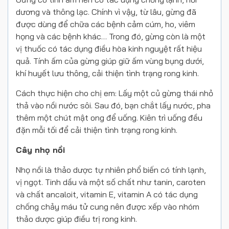
dương và thông lạc. Chính vì vậy, từ lâu, gừng đã
được dùng để chữa các bệnh cảm cúm, ho, viêm
họng và các bệnh khác… Trong đó, gừng còn là một
vị thuốc có tác dụng điều hòa kinh nguyệt rất hiệu
quả. Tính ấm của gừng giúp giữ ấm vùng bụng dưới,
khí huyết lưu thông, cải thiện tình trạng rong kinh.
Cách thực hiện cho chị em: Lấy một củ gừng thái nhỏ
thả vào nồi nước sôi. Sau đó, bạn chắt lấy nước, pha
thêm một chút mật ong để uống. Kiên trì uống đều
đặn mỗi tối để cải thiện tình trạng rong kinh.
Cây nhọ nồi
Nhọ nồi là thảo dược tự nhiên phổ biến có tính lạnh,
vị ngọt. Tinh dầu và một số chất như tanin, caroten
và chất ancaloit, vitamin E, vitamin A có tác dụng
chống chảy máu tử cung nên được xếp vào nhóm
thảo dược giúp điều trị rong kinh.