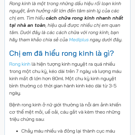
Rong kinh là một trong những dấu hiệu rối loạn kinh
nguyệt, ảnh hưởng rất lớn đến tâm sinh lý của các
chị em. Tìm hiểu
cách
chữa rong kinh
nhanh nhất
tại nhà an toàn
, hiệu quả được nhiều chị em quan
tâm. Dưới đây là các cách chữa với rong kinh, bạn
hãy tham khảo chia sẻ của
Mediplus
ngay dưới đây.
Chị em đã hiểu rong kinh là gì?
Rong kinh
là hiện tượng kinh nguyệt ra quá nhiều
trong một chu kỳ, kéo dài trên 7 ngày và lượng máu
kinh mất đi lớn hơn 80ml. Một chu kỳ kinh nguyệt
bình thường có thời gian hành kinh kéo dài từ 3-5
ngày.
Bệnh rong kinh ở nữ giới thường là nỗi ám ảnh khiến
cơ thể mệt mỏi, uể oải, cáu gắt và kèm theo những
triệu chứng sau:
Chảy máu nhiều và đông lại thành cục máu