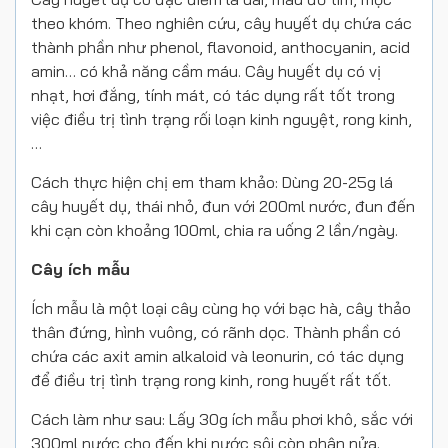
theo khóm. Theo nghiên cứu, cây huyết dụ chứa các
thành phần như phenol, flavonoid, anthocyanin, acid
amin… có khả năng cầm máu. Cây huyết dụ có vị
nhạt, hơi đắng, tính mát, có tác dụng rất tốt trong
việc điều trị tình trạng rối loạn kinh nguyệt, rong kinh,
…
Cách thực hiện chị em tham khảo: Dùng 20-25g lá
cây huyết dụ, thái nhỏ, đun với 200ml nước, đun đến
khi cạn còn khoảng 100ml, chia ra uống 2 lần/ngày.
Cây ích mẫu
Ích mẫu là một loại cây cùng họ với bạc hà, cây thảo
thân đứng, hình vuông, có rãnh dọc. Thành phần có
chứa các axit amin alkaloid và leonurin, có tác dụng
để điều trị tình trạng rong kinh, rong huyết rất tốt.
Cách làm như sau: Lấy 30g ích mẫu phơi khô, sắc với
300ml nước cho đến khi nước sôi còn phân nửa.