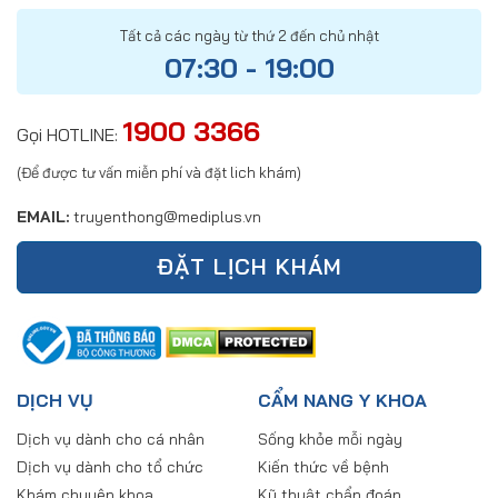
Tất cả các ngày từ thứ 2 đến chủ nhật
07:30 - 19:00
1900 3366
Gọi HOTLINE:
(Để được tư vấn miễn phí và đặt lich khám)
EMAIL:
truyenthong@mediplus.vn
ĐẶT LỊCH KHÁM
DỊCH VỤ
CẨM NANG Y KHOA
Dịch vụ dành cho cá nhân
Sống khỏe mỗi ngày
Dịch vụ dành cho tổ chức
Kiến thức về bệnh
Khám chuyên khoa
Kỹ thuật chẩn đoán