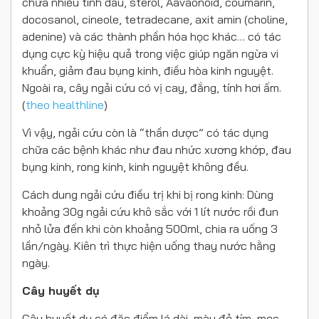
chứa nhiều tinh dầu, sterol, Aavaonoid, coumarin,
docosanol, cineole, tetradecane, axit amin (choline,
adenine) và các thành phần hóa học khác… có tác
dụng cực kỳ hiệu quả trong việc giúp ngăn ngừa vi
khuẩn, giảm đau bụng kinh, điều hòa kinh nguyệt.
Ngoài ra, cây ngải cứu có vị cay, đắng, tính hơi ấm.
(
theo healthline
)
Vì vậy, ngải cứu còn là “thần dược” có tác dụng
chữa các bệnh khác như đau nhức xương khớp, đau
bụng kinh, rong kinh, kinh nguyệt không đều.
Cách dung ngải cứu điều trị khi bị rong kinh: Dùng
khoảng 30g ngải cứu khô sắc với 1 lít nước rồi đun
nhỏ lửa đến khi còn khoảng 500ml, chia ra uống 3
lần/ngày. Kiên trì thực hiện uống thay nước hằng
ngày.
Cây huyết dụ
Cây huyết dụ có đặc điểm lá dài, màu đỏ tím, mọc