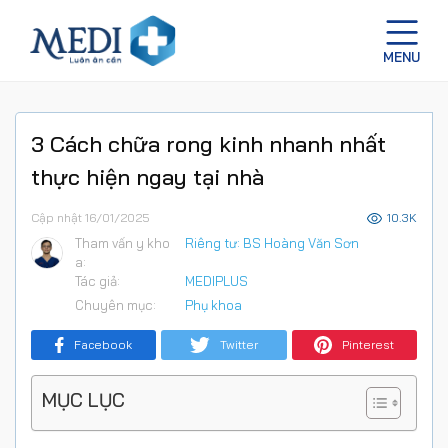
3 Cách chữa rong kinh nhanh nhất
thực hiện ngay tại nhà
Cập nhật 16/01/2025
10.3K
Tham vấn y kho
Riêng tư: BS Hoàng Văn Sơn
a:
Tác giả:
MEDIPLUS
Chuyên mục:
Phụ khoa
Facebook
Twitter
Pinterest
MỤC LỤC