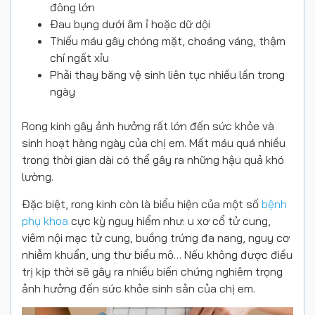
đông lớn
Đau bụng dưới âm ỉ hoặc dữ dội
Thiếu máu gây chóng mặt, choáng váng, thậm
chí ngất xỉu
Phải thay băng vệ sinh liên tục nhiều lần trong
ngày
Rong kinh gây ảnh hưởng rất lớn đến sức khỏe và
sinh hoạt hàng ngày của chị em. Mất máu quá nhiều
trong thời gian dài có thể gây ra những hậu quả khó
lường.
Đặc biệt, rong kinh còn là biểu hiện của một số
bệnh
phụ khoa
cực kỳ nguy hiểm như: u xơ cổ tử cung,
viêm nội mạc tử cung, buồng trứng đa nang, nguy cơ
nhiễm khuẩn, ung thư biểu mô… Nếu không được điều
trị kịp thời sẽ gây ra nhiều biến chứng nghiêm trọng
ảnh hưởng đến sức khỏe sinh sản của chị em.