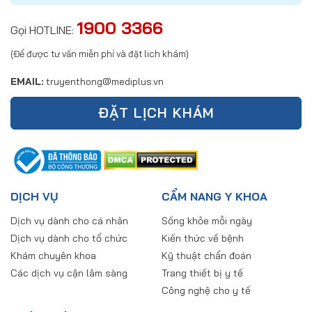
1900 3366
Gọi HOTLINE:
(Để được tư vấn miễn phí và đặt lich khám)
EMAIL:
truyenthong@mediplus.vn
ĐẶT LỊCH KHÁM
DỊCH VỤ
CẨM NANG Y KHOA
Dịch vụ dành cho cá nhân
Sống khỏe mỗi ngày
Dịch vụ dành cho tổ chức
Kiến thức về bệnh
Khám chuyên khoa
Kỹ thuật chẩn đoán
Các dịch vụ cận lâm sàng
Trang thiết bị y tế
Công nghệ cho y tế