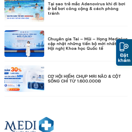
Tại sao trẻ mắc Adenovirus khi đi bơi
ở bể bơi công cộng & cách phòng
tránh
Chuyên gia Tai – Mũi – Họng Mediplus
cập nhật những tiến bộ mới nhất từ
Hội nghị Khoa học Quốc tế
Đặt
khám
CƠ HỘI HIẾM: CHỤP MRI NÃO & CỘT
SỐNG CHỈ TỪ 1.600.000Đ