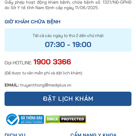
Giấy phép hoạt động khám bệnh, chữa bệnh số: 1321/NĐ-GPHĐ
do Sở Y tế tỉnh Nam Định cấp ngày 11/06/2025.
GIỜ KHÁM CHỮA BỆNH
Tất cả các ngày từ thứ 2 đến chủ nhật
07:30 - 19:00
1900 3366
Gọi HOTLINE:
(Để được tư vấn miễn phí và đặt lich khám)
EMAIL:
truyenthong@mediplus.vn
ĐẶT LỊCH KHÁM
DỊCH VỤ
CẨM NANG Y KHOA