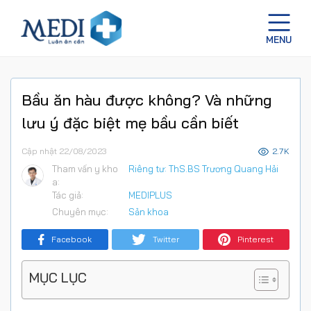
Bầu ăn hàu được không? Và những
lưu ý đặc biệt mẹ bầu cần biết
Cập nhật 22/08/2023
2.7K
Tham vấn y kho
Riêng tư: ThS.BS Trương Quang Hải
a:
Tác giả:
MEDIPLUS
Chuyên mục:
Sản khoa
Facebook
Twitter
Pinterest
MỤC LỤC