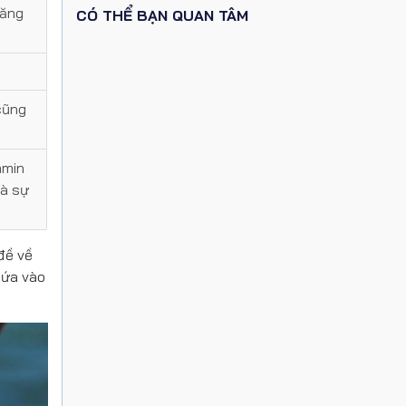
năng
CÓ THỂ BẠN QUAN TÂM
cũng
amin
và sự
đề về
sứa vào