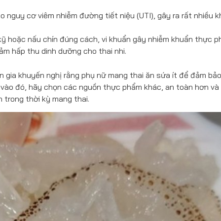
o nguy cơ viêm nhiễm đường tiết niệu (UTI), gây ra rất nhiều k
kỹ hoặc nấu chín đúng cách, vi khuẩn gây nhiễm khuẩn thực 
iảm hấp thu dinh dưỡng cho thai nhi.
n gia khuyến nghị rằng phụ nữ mang thai ăn sứa ít để đảm bả
y vào đó, hãy chọn các nguồn thực phẩm khác, an toàn hơn và 
 trong thời kỳ mang thai.