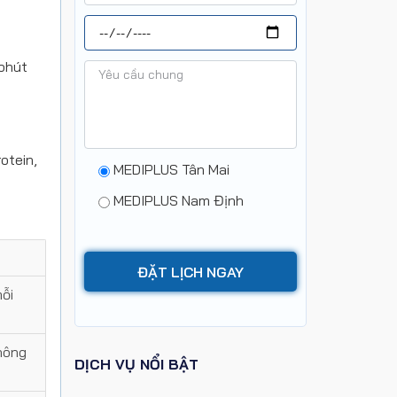
 phút
otein,
MEDIPLUS Tân Mai
MEDIPLUS Nam Định
ỗi
hông
DỊCH VỤ NỔI BẬT