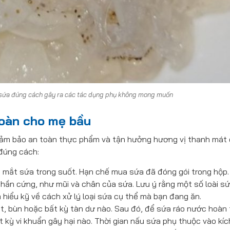
 sứa đúng cách gây ra các tác dụng phụ không mong muốn
oàn cho mẹ bầu
 đảm bảo an toàn thực phẩm và tận hưởng hương vị thanh mát
 đúng cách:
 mắt sứa trong suốt. Hạn chế mua sứa đã đóng gói trong hộp.
 phần cứng, như mũi và chân của sứa. Lưu ý rằng một số loài s
 hiểu kỹ về cách xử lý loại sứa cụ thể mà bạn đang ăn.
t, bùn hoặc bất kỳ tàn dư nào. Sau đó, để sứa ráo nước hoàn 
t kỳ vi khuẩn gây hại nào. Thời gian nấu sứa phụ thuộc vào kíc