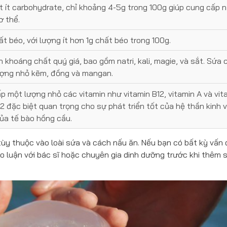
t ít carbohydrate, chỉ khoảng 4-5g trong 100g giúp cung cấp 
ơ thể.
ất béo, với lượng ít hơn 1g chất béo trong 100g.
 khoáng chất quý giá, bao gồm natri, kali, magie, và sắt. Sứa 
ợng nhỏ kẽm, đồng và mangan.
p một lượng nhỏ các vitamin như vitamin B12, vitamin A và vit
12 đặc biệt quan trọng cho sự phát triển tốt của hệ thần kinh 
ủa tế bào hồng cầu.
 tùy thuộc vào loài sứa và cách nấu ăn. Nếu bạn có bất kỳ vấn 
o luận với bác sĩ hoặc chuyên gia dinh dưỡng trước khi thêm 