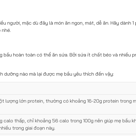
u người, mặc dù đây là món ăn ngon, mát, dễ ăn. Hãy dành 1
p nhé.
bầu hoàn toàn có thể ăn sứa. Bởi sứa ít chất béo và nhiều pr
h dưỡng nào mà lại được mẹ bầu yêu thích đến vậy:
t lượng lớn protein, thường có khoảng 16-20g protein trong m
g calo thấp, chỉ khoảng 56 calo trong 100g nên giúp mẹ bầu k
nhiều trong giai đoạn này.