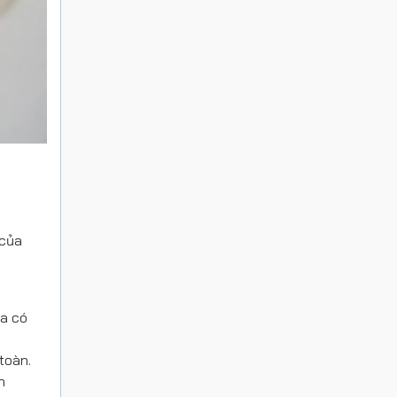
 của
ứa có
toàn.
h