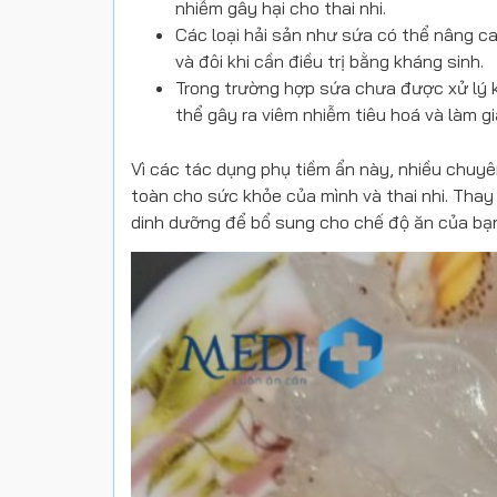
nhiễm gây hại cho thai nhi.
Các loại hải sản như sứa có thể nâng ca
và đôi khi cần điều trị bằng kháng sinh.
Trong trường hợp sứa chưa được xử lý 
thể gây ra viêm nhiễm tiêu hoá và làm g
Vì các tác dụng phụ tiềm ẩn này, nhiều chuyê
toàn cho sức khỏe của mình và thai nhi. Tha
dinh dưỡng để bổ sung cho chế độ ăn của bạn