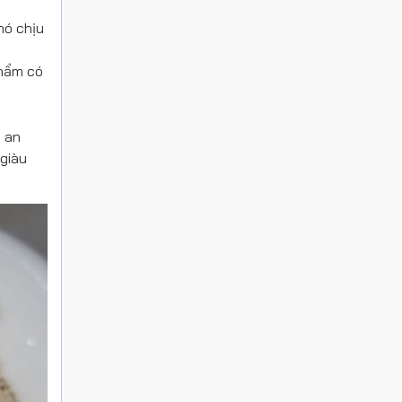
hó chịu
phẩm có
o an
giàu