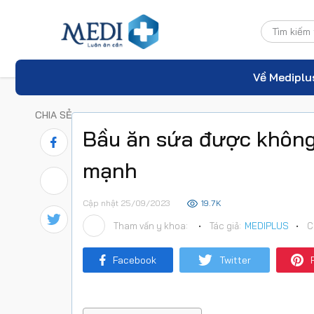
Về Mediplu
CHIA SẺ
Bầu ăn sứa được không?
mạnh
Cập nhật 25/09/2023
19.7K
Tham vấn y khoa:
•
Tác giả:
MEDIPLUS
•
C
Facebook
Twitter