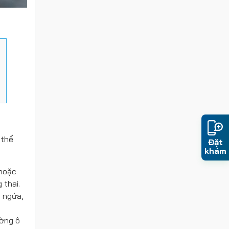
 thể
Đặt
khám
 hoặc
 thai.
, ngứa,
ường ô