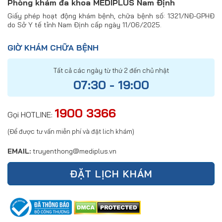
Phòng khám đa khoa MEDIPLUS Nam Định
Giấy phép hoạt động khám bệnh, chữa bệnh số: 1321/NĐ-GPHĐ
do Sở Y tế tỉnh Nam Định cấp ngày 11/06/2025.
GIỜ KHÁM CHỮA BỆNH
Tất cả các ngày từ thứ 2 đến chủ nhật
07:30 - 19:00
1900 3366
Gọi HOTLINE:
(Để được tư vấn miễn phí và đặt lich khám)
EMAIL:
truyenthong@mediplus.vn
ĐẶT LỊCH KHÁM