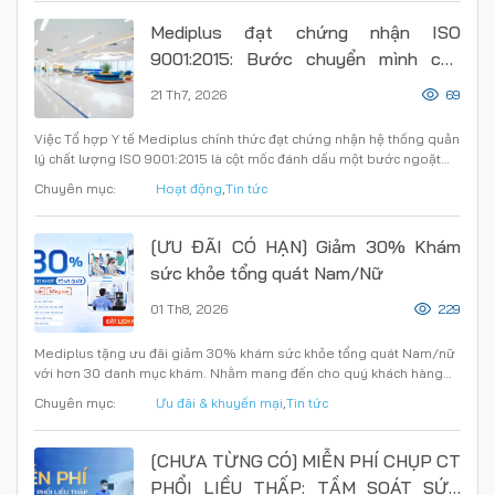
Mediplus đạt chứng nhận ISO
9001:2015: Bước chuyển mình của
một hệ thống Y tế chuẩn mực
21 Th7, 2026
69
Việc Tổ hợp Y tế Mediplus chính thức đạt chứng nhận hệ thống quản
lý chất lượng ISO 9001:2015 là cột mốc đánh dấu một bước ngoặt…
Chuyên mục:
Hoạt động
,
Tin tức
[ƯU ĐÃI CÓ HẠN] Giảm 30% Khám
sức khỏe tổng quát Nam/Nữ
01 Th8, 2026
229
Mediplus tặng ưu đãi giảm 30% khám sức khỏe tổng quát Nam/nữ
với hơn 30 danh mục khám. Nhằm mang đến cho quý khách hàng…
Chuyên mục:
Ưu đãi & khuyến mại
,
Tin tức
[CHƯA TỪNG CÓ] MIỄN PHÍ CHỤP CT
PHỔI LIỀU THẤP: TẦM SOÁT SỨC