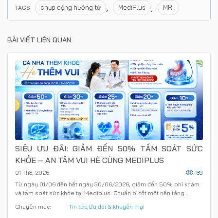
,
,
chụp cộng hưởng từ
MediPlus
MRI
TAGS
BÀI VIẾT LIÊN QUAN
SIÊU ƯU ĐÃI: GIẢM ĐẾN 50% TẦM SOÁT SỨC
KHỎE – AN TÂM VUI HÈ CÙNG MEDIPLUS
01 Th8, 2026
69
Từ ngày 01/06 đến hết ngày 30/06/2026, giảm đến 50% phí khám
và tầm soát sức khỏe tại Mediplus. Chuẩn bị tốt một nền tảng…
Chuyên mục:
Tin tức
,
Ưu đãi & khuyến mại