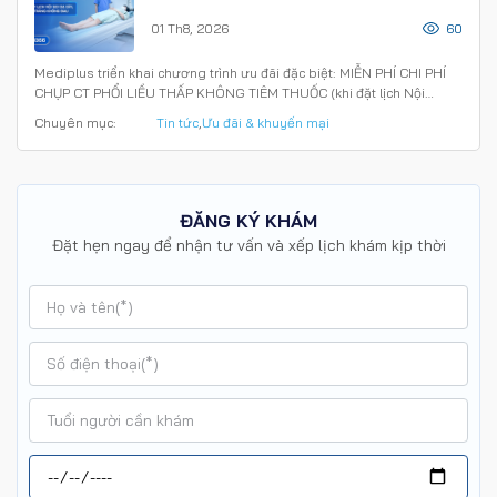
KHỎE ĐƯỜNG HÔ HẤP MÙA “CAO
01 Th8, 2026
60
ĐIỂM” NẮNG NÓNG
Mediplus triển khai chương trình ưu đãi đặc biệt: MIỄN PHÍ CHI PHÍ
CHỤP CT PHỔI LIỀU THẤP KHÔNG TIÊM THUỐC (khi đặt lịch Nội…
Chuyên mục:
Tin tức
,
Ưu đãi & khuyến mại
ĐĂNG KÝ KHÁM
Đặt hẹn ngay để nhận tư vấn và xếp lịch khám kịp thời