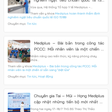
nghiêm ngặt tiêu chuẩn quốc tế ISO
15189
Vừa qua, Hệ thống Tổ hợp Y tế Mediplus –…
Tham vấn y khoa:
Mediplus hoàn thành thẩm định
nghiêm ngặt tiêu chuẩn quốc tế ISO 15189
Chuyên mục:
Tin tức
Mediplus – Bài bản trong công tác
PCCC: Mỗi nhân viên là một chiến sĩ
sẵn sàng “diệt lửa”
Nhằm nâng cao kiến thức, kỹ năng phòng cháy
chữa…
Tham vấn y khoa:
Mediplus – Bài bản trong công tác PCCC: Mỗi
nhân viên là một chiến sĩ sẵn sàng “diệt lửa”
Chuyên mục:
Tin tức
,
Hoạt động
Chuyên gia Tai – Mũi – Họng Mediplus
cập nhật những tiến bộ mới nhất từ
Hội nghị Khoa học Quốc tế
Trong hai ngày 17–18/7 ThS.BS Thào Thị Thảo