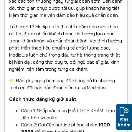
xác các tổn thương ngay từ giai đoạn sớm. Bên cạnh
đó, thời gian chụp được tối ưu, giúp khách hàng tiết
kiệm thời gian mà vẫn đảm bảo hiệu quả chẩn đoán.
Tổ hợp Y tế Mediplus là địa chỉ chăm sóc sức khỏe
uy tín, được nhiều khách hàng tin tưởng lựa chọn
trong thăm khám và chẩn đoán bệnh. Với định hướng
phát triển theo tiêu chuẩn y tế chất lượng cao,
Mediplus luôn chú trọng đầu tư hệ thống trang thiết
bị hiện đại, đồng thời quy tụ đội ngũ bác sĩ giàu kinh
nghiệm, tận tâm trong từng ca khám.
Đăng ký ngay hôm nay để không bỏ lỡ chương
trình ưu đãi hấp dẫn đang diễn ra tại Mediplus.
Cách thức đăng ký giữ suất:
Cách 1: Nhấp vào mục [ĐẶT LỊCH KHÁM] trực
tiếp trên website.
Đặt
khám
Cách 2: Gọi đến hotline phòng khám
1900
3366
để được tư vấn chi tiết.