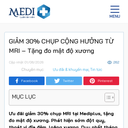
GIẢM 30% CHỤP CỘNG HƯỞNG TỪ
MRI – Tặng đo mật độ xương
Cập nhật 01/08/2026
262
Chuyên mục:
Ưu đãi & khuyến mại
,
Tin tức
Facebook
Twitter
Pinterest
MỤC LỤC
Ưu đãi giảm 30% chụp MRI tại Mediplus, tặng
đo mật độ xương. Phát hiện sớm đột quỵ,
thoát vị đĩa đệm, loãng xương. Duy nhất tháng