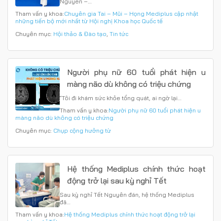
Nguyên –…
Tham vấn y khoa:
Chuyên gia Tai – Mũi – Họng Mediplus cập nhật
những tiến bộ mới nhất từ Hội nghị Khoa học Quốc tế
Chuyên mục:
Hội thảo & Đào tạo
,
Tin tức
Người phụ nữ 60 tuổi phát hiện u
màng não dù không có triệu chứng
“Tôi đi khám sức khỏe tổng quát, ai ngờ lại…
Tham vấn y khoa:
Người phụ nữ 60 tuổi phát hiện u
màng não dù không có triệu chứng
Chuyên mục:
Chụp cộng hưởng từ
Hệ thống Mediplus chính thức hoạt
động trở lại sau kỳ nghỉ Tết
Sau kỳ nghỉ Tết Nguyên đán, hệ thống Mediplus
đã…
Tham vấn y khoa:
Hệ thống Mediplus chính thức hoạt động trở lại