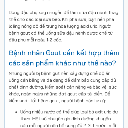
Dùng đậu phụ xay nhuyễn để làm sữa đậu nành thay
thế cho các loại sữa béo. Khi pha sữa, bạn nên pha
loãng nồng độ để trung hòa lượng acid uric. Người
bệnh gout có thể uống sữa đậu nành được chế từ
đậu phụ mỗi ngày 1-2 cốc.
Bệnh nhân Gout cần kết hợp thêm
các sản phẩm khác như thế nào?
Những người bị bệnh gút nên xây dựng chế độ ăn
uống cân bằng và đa dạng để đảm bảo cung cấp đủ
chất dinh dưỡng, kiểm soát cân nặng và bảo vệ sức
khỏe, ngăn ngừa những đợt gout cấp tái diễn. Để
kiểm soát tốt bệnh gout, người bệnh cần lưu ý:
Uống nhiều nước có thể giúp loại bỏ axit uric dư
thừa. Một số chuyên gia dinh dưỡng khuyến
cáo mỗi người nên bổ sung đủ 2-3lit nước mỗi