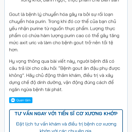
Gout là bệnh lý chuyển hóa gây ra bởi sự rối loạn
chuyển hóa purin. Trong khi đó cơ thể của bạn chủ
yếu nhận purine từ nguồn thực phẩm. Lượng thực
phẩm có chứa hàm lượng purin cao có thể gây tăng
mức axit uric và làm cho bệnh gout trở nên tồi tệ
hơn.
Hy vọng thông qua bài viết này, người bệnh đã có
câu trả lời cho câu hỏi: “Bệnh gout ăn đậu phụ được
không”. Hãy chủ động thăm khám, điều trị và xây
dựng chế độ dinh dưỡng, vận động đúng cách để
ngăn ngừa bệnh tái phát.
TƯ VẤN NGAY VỚI TIẾN SĨ CƠ XƯƠNG KHỚP
Đặt lịch tư vấn khám và điều trị bệnh cơ xương
khớp với các chuyên gia.