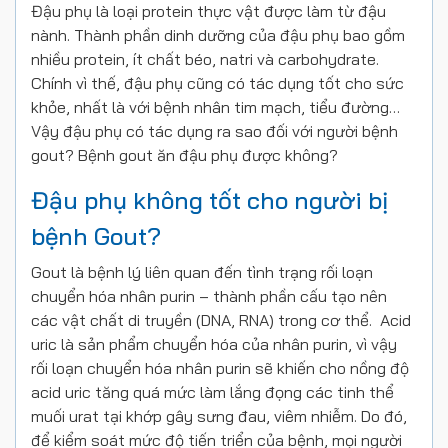
Đậu phụ là loại protein thực vật được làm từ đậu
nành. Thành phần dinh dưỡng của đậu phụ bao gồm
nhiều protein, ít chất béo, natri và carbohydrate.
Chính vì thế, đậu phụ cũng có tác dụng tốt cho sức
khỏe, nhất là với bệnh nhân tim mạch, tiểu đường…
Vậy đậu phụ có tác dụng ra sao đối với người bệnh
gout? Bệnh gout ăn đậu phụ được không?
Đậu phụ không tốt cho người bị
bệnh Gout?
Gout là bệnh lý liên quan đến tình trạng rối loạn
chuyển hóa nhân purin – thành phần cấu tạo nên
các vật chất di truyền (DNA, RNA) trong cơ thể. Acid
uric là sản phẩm chuyển hóa của nhân purin, vì vậy
rối loạn chuyển hóa nhân purin sẽ khiến cho nồng độ
acid uric tăng quá mức làm lắng đọng các tinh thể
muối urat tại khớp gây sưng đau, viêm nhiễm. Do đó,
để kiểm soát mức độ tiến triển của bệnh, mọi người