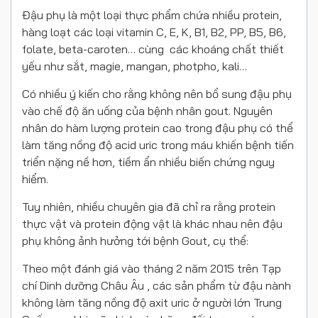
Đậu phụ là một loại thực phẩm chứa nhiều protein,
hàng loạt các loại vitamin C, E, K, B1, B2, PP, B5, B6,
folate, beta-caroten… cùng các khoáng chất thiết
yếu như sắt, magie, mangan, photpho, kali…
Có nhiều ý kiến cho rằng không nên bổ sung đậu phụ
vào chế độ ăn uống của bệnh nhân gout. Nguyên
nhân do hàm lượng protein cao trong đậu phụ có thể
làm tăng nồng độ acid uric trong máu khiến bệnh tiến
triển nặng nề hơn, tiềm ẩn nhiều biến chứng nguy
hiểm.
Tuy nhiên, nhiều chuyên gia đã chỉ ra rằng protein
thực vật và protein động vật là khác nhau nên đậu
phụ không ảnh hưởng tới bệnh Gout, cụ thể:
Theo một đánh giá vào tháng 2 năm 2015 trên Tạp
chí Dinh dưỡng Châu Âu , các sản phẩm từ đậu nành
không làm tăng nồng độ axit uric ở người lớn Trung