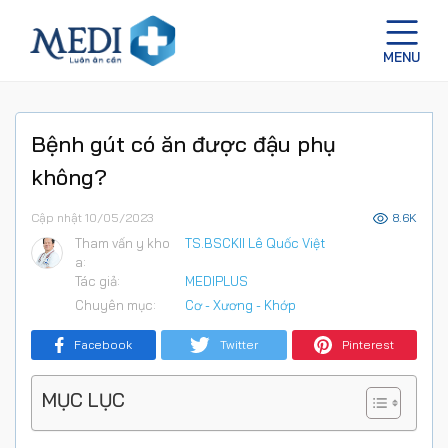
Bệnh gút có ăn được đậu phụ
không?
Cập nhật 10/05/2023
8.6K
Tham vấn y kho
TS.BSCKII Lê Quốc Việt
a:
Tác giả:
MEDIPLUS
Chuyên mục:
Cơ - Xương - Khớp
Facebook
Twitter
Pinterest
MỤC LỤC