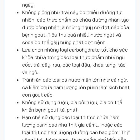
ngày.
Không giống như trái cây có nhiều đường tự
nhiên, các thực phẩm có chứa đường nhân tạo
được công nhận là những nguy cơ đợt cấp của
bệnh gout. Tiêu thụ quá nhiều nước ngọt và
soda có thể gây bùng phát đợt bệnh.
Lựa chọn những loại carbohydrate tốt cho sức
khỏe chứa trong các loại thực phẩm như: ngũ
cốc, trái cây, rau, các loại đậu, khoai lang, táo
và ngô.
Tránh ăn các loại cá nước mặn lớn như cá ngừ,
cá kiếm chứa hàm lượng lớn purin làm kích hoạt
cơn gout cấp.
Không sử dụng rượu, bia bởi rượu, bia có thể
khiến bệnh gout tái phát.
Hạn chế sử dụng các loại thịt có chứa hàm
lượng purin cao như thịt gia cầm,… hoặc các
loại thịt có hàm lượng đường cao bao gồm: Thịt
xông khói, bánh ngọt, thực phẩm chế biến sẵn