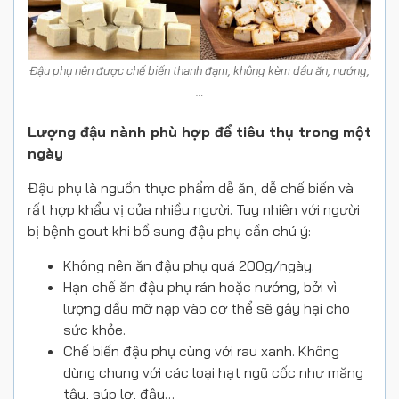
Đậu phụ nên được chế biến thanh đạm, không kèm dầu ăn, nướng,
…
Lượng đậu nành phù hợp để tiêu thụ trong một
ngày
Đậu phụ là nguồn thực phẩm dễ ăn, dễ chế biến và
rất hợp khẩu vị của nhiều người. Tuy nhiên với người
bị bệnh gout khi bổ sung đậu phụ cần chú ý:
Không nên ăn đậu phụ quá 200g/ngày.
Hạn chế ăn đậu phụ rán hoặc nướng, bởi vì
lượng dầu mỡ nạp vào cơ thể sẽ gây hại cho
sức khỏe.
Chế biến đậu phụ cùng với rau xanh. Không
dùng chung với các loại hạt ngũ cốc như măng
tây, súp lơ, đậu…