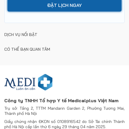
DỊCH VỤ NỔI BẬT
CÓ THỂ BẠN QUAN TÂM
Công ty TNHH Tổ hợp Y tế Medicalplus Việt Nam
Trụ sở: Tầng 2, TTTM Mandarin Garden 2, Phường Tương Mai,
Thành phố Hà Nội
Giấy chứng nhận ĐKDN số 0108916542 do Sở Tài chính Thành
phố Hà Nội cấp lần thứ 6 ngày 29 tháng 04 năm 2025.