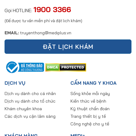
1900 3366
Gọi HOTLINE:
(Để được tư vấn miễn phí và đặt lich khám)
EMAIL:
truyenthong@mediplus.vn
ĐẶT LỊCH KHÁM
DỊCH VỤ
CẨM NANG Y KHOA
Dịch vụ dành cho cá nhân
Sống khỏe mỗi ngày
Dịch vụ dành cho tổ chức
Kiến thức về bệnh
Khám chuyên khoa
Kỹ thuật chẩn đoán
Các dịch vụ cận lâm sàng
Trang thiết bị y tế
Công nghệ cho y tế
KHÁCH HÀNG
MEDI+