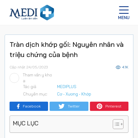
Tràn dịch khớp gối: Nguyên nhân và
triệu chứng của bệnh
Cập nhật 24/05/2023
4.1K
Tham vấn y kho
a:
Tác giả:
MEDIPLUS
Chuyên mục:
Cơ - Xương - Khớp
Facebook
Twitter
Pinterest
MỤC LỤC