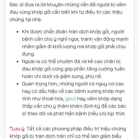
Bác sĩ đưa ra lời khuyên những vấn đề người bị viêm
đau vùng khớp gối cần biết khi tự điều trị các triệu
chứng tại nhà:
Khi được chẩn đoán tràn dịch khớp gối, người
bệnh cần chú ý nghỉ ngơi, tránh vận động mạnh
nhằm giảm đi khối lượng mà khớp gối phải chịu
đựng.
Ngoài ra có thể chườm đá và kê cao chân bị
đau khớp gối cũng góp phần tăng cường tuần
hoàn chi dưới và giảm sưng, phù nề.
Quan trọng hơn, những người có nguy cơ cao
hay có dấu hiệu về các bệnh xương khớp mạn
tính như thoái hóa,
gout
hay viêm khớp dạng
thấp cần chú ý thăm khám định kỳ để các bác
sĩ theo dõi và phát hiện bệnh (nếu có) kịp thời.
*Lưu ý:
Tất cả các phương pháp điều trị triệu chứng
khớp gối bị tràn dịch trên chỉ có thể làm giảm biểu