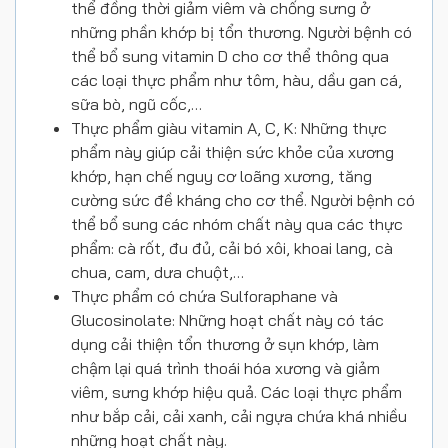
thể đồng thời giảm viêm và chống sưng ở
những phần khớp bị tổn thương. Người bệnh có
thể bổ sung vitamin D cho cơ thể thông qua
các loại thực phẩm như tôm, hàu, dầu gan cá,
sữa bò, ngũ cốc,…
Thực phẩm giàu vitamin A, C, K: Những thực
phẩm này giúp cải thiện sức khỏe của xương
khớp, hạn chế nguy cơ loãng xương, tăng
cường sức đề kháng cho cơ thể. Người bệnh có
thể bổ sung các nhóm chất này qua các thực
phẩm: cà rốt, đu đủ, cải bó xôi, khoai lang, cà
chua, cam, dưa chuột,…
Thực phẩm có chứa Sulforaphane và
Glucosinolate: Những hoạt chất này có tác
dụng cải thiện tổn thương ở sụn khớp, làm
chậm lại quá trình thoái hóa xương và giảm
viêm, sưng khớp hiệu quả. Các loại thực phẩm
như bắp cải, cải xanh, cải ngựa chứa khá nhiều
những hoạt chất này.