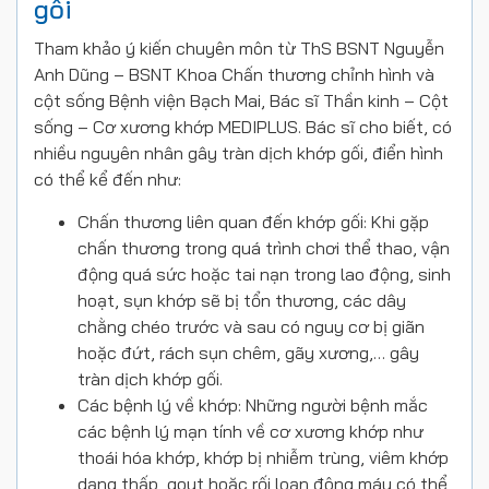
gối
Tham khảo ý kiến chuyên môn từ ThS BSNT Nguyễn
Anh Dũng – BSNT Khoa Chấn thương chỉnh hình và
cột sống Bệnh viện Bạch Mai, Bác sĩ Thần kinh – Cột
sống – Cơ xương khớp MEDIPLUS. Bác sĩ cho biết, có
nhiều nguyên nhân gây tràn dịch khớp gối, điển hình
có thể kể đến như:
Chấn thương liên quan đến khớp gối: Khi gặp
chấn thương trong quá trình chơi thể thao, vận
động quá sức hoặc tai nạn trong lao động, sinh
hoạt, sụn khớp sẽ bị tổn thương, các dây
chằng chéo trước và sau có nguy cơ bị giãn
hoặc đứt, rách sụn chêm, gãy xương,… gây
tràn dịch khớp gối.
Các bệnh lý về khớp: Những người bệnh mắc
các bệnh lý mạn tính về cơ xương khớp như
thoái hóa khớp, khớp bị nhiễm trùng, viêm khớp
dạng thấp, gout hoặc rối loạn đông máu có thể