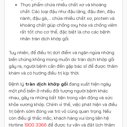
Thực phẩm chứa nhiều chất xơ và khoáng
chất: Các loại đậu như đậu lăng, đậu đen, đậu
nành, đậu gà,… chứa nhiều chất xơ, protein và
khoáng chất giúp chống oxy hóa và chống viêm
rất tốt cho cơ thể, đặc biệt là cho các bệnh
nhân tràn dịch khớp gối.
Tuy nhiên, để điều trị dứt điểm và ngăn ngừa những
biến chứng không mong muốn do tràn dịch khớp gối
gây ra, người bệnh cần đến gặp bác sĩ để được thăm
khám và có hướng điều trị kịp thời.
Bệnh lý
tràn dịch khớp gối
đang xuất hiện ngày
một phổ biến ở nhiều đối tượng người bệnh khác
nhau, gây ra những bất tiện trong vận động và sức
khỏe xương khớp. Chính vì thế, việc phát hiện và điều
trị bệnh sớm đóng vai trò vô cùng quan trọng. Nếu
còn điều gì thắc mắc, khách hàng vui lòng liên hệ
Hotline
1900 3366
để được tư vấn và đặt lịch thăm