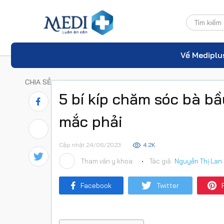
Về Mediplu
CHIA SẺ
5 bí kíp chăm sóc bà b
mắc phải
Cập nhật 24/06/2023
4.2K
Tham vấn y khoa:
•
Tác giả:
Nguyễn Thị Lan
Facebook
Twitter