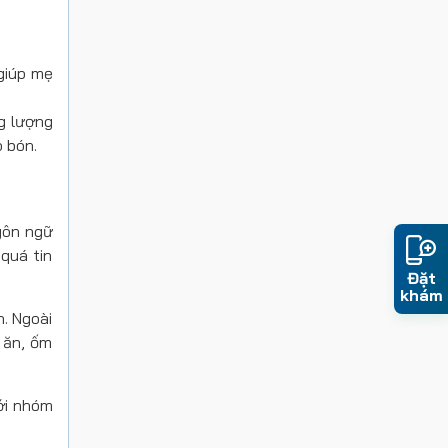
giúp mẹ
g lượng
o bón.
ngôn ngữ
quá tin
Đặt
khám
. Ngoài
 ăn, ốm
với nhóm