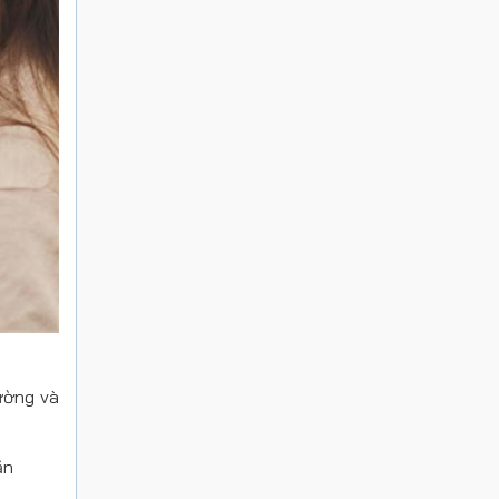
ường và
ăn