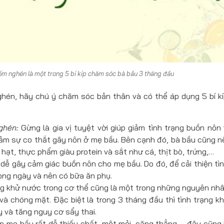
m nghén là một trong 5 bí kíp chăm sóc bà bầu 3 tháng đầu
nghén, hãy chú ý chăm sóc bản thân và có thể áp dụng 5 bí k
ghén:
Gừng là gia vị tuyệt vời giúp giảm tình trạng buồn nôn
 giảm sự co thắt gây nôn ở mẹ bầu. Bên cạnh đó, bà bầu cũng 
ạt, thực phẩm giàu protein và sắt như cá, thịt bò, trứng,…
dễ gây cảm giác buồn nôn cho mẹ bầu. Do đó, để cải thiện tì
ong ngày và nên có bữa ăn phụ.
g khử nước trong cơ thể cũng là một trong những nguyên nhâ
à chóng mặt. Đặc biệt là trong 3 tháng đầu thì tình trạng k
y và tăng nguy cơ sẩy thai.
 mẹ bầu rất dễ thiếu chất, mệt mỏi, căng thẳng,… đây cũng l