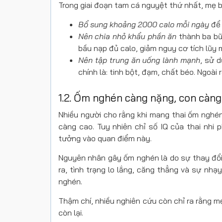
Trong giai đoạn tam cá nguyệt thứ nhất, mẹ 
Bổ sung khoảng 2000 calo mỗi ngày
để 
Nên chia nhỏ khẩu phần ăn
thành ba bữ
bầu nạp đủ calo, giảm nguy cơ tích lũy
Nên tập trung ăn uống lành mạnh
, sử 
chính là: tinh bột, đạm, chất béo. Ngoài
1.2. Ốm nghén càng nặng, con càn
Nhiều người cho rằng
khi mang thai ốm nghén 
càng cao. Tuy nhiên chỉ số IQ của thai nhi
tưởng vào quan điểm này.
Nguyên nhân gây ốm nghén là do sự thay đổi
ra, tình trạng lo lắng, căng thẳng và sự nh
nghén.
Thậm chí, nhiều nghiên cứu còn chỉ ra rằng m
còn lại.