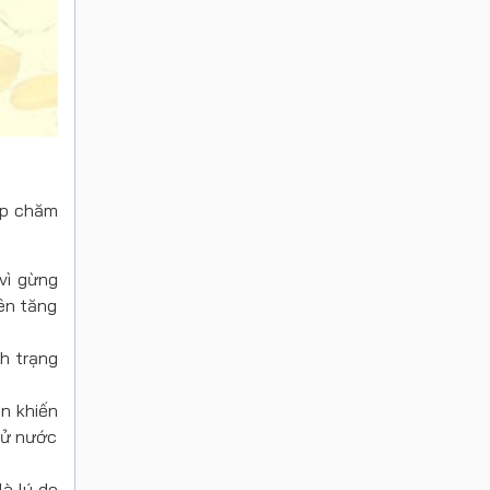
íp chăm
 vì gừng
nên tăng
nh trạng
n khiến
hử nước
à lý do