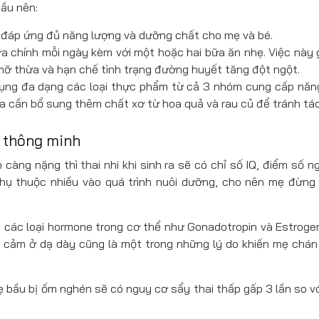
bầu nên:
đáp ứng đủ năng lượng và dưỡng chất cho mẹ và bé.
a chính mỗi ngày kèm với một hoặc hai bữa ăn nhẹ. Việc này 
 mỡ thừa và hạn chế tình trạng đường huyết tăng đột ngột.
dụng đa dạng các loại thực phẩm từ cả 3 nhóm cung cấp năn
 ra cần bổ sung thêm chất xơ từ hoa quả và rau củ để tránh tá
g thông minh
càng nặng thì thai nhi khi sinh ra sẽ có chỉ số IQ, điểm số 
 phụ thuộc nhiều vào quá trình nuôi dưỡng, cho nên mẹ đừng 
 các loại hormone trong cơ thể như Gonadotropin và Estrogen
ạy cảm ở dạ dày cũng là một trong những lý do khiến mẹ chán
ẹ bầu bị ốm nghén sẽ có nguy cơ sẩy thai thấp gấp 3 lần so 