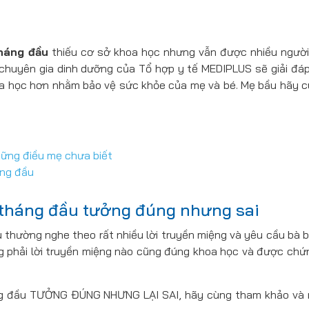
tháng đầu
thiếu cơ sở khoa học nhưng vẫn được nhiều người
c chuyên gia dinh dưỡng của Tổ hợp y tế MEDIPLUS sẽ giải đá
hoa học hơn nhằm bảo vệ sức khỏe của mẹ và bé. Mẹ bầu hãy c
ững điều mẹ chưa biết
áng đầu
3 tháng đầu tưởng đúng nhưng sai
 thường nghe theo rất nhiều lời truyền miệng và yêu cầu bà b
ng phải lời truyền miệng nào cũng đúng khoa học và được chứ
áng đầu TƯỞNG ĐÚNG NHƯNG LẠI SAI, hãy cùng tham khảo và r