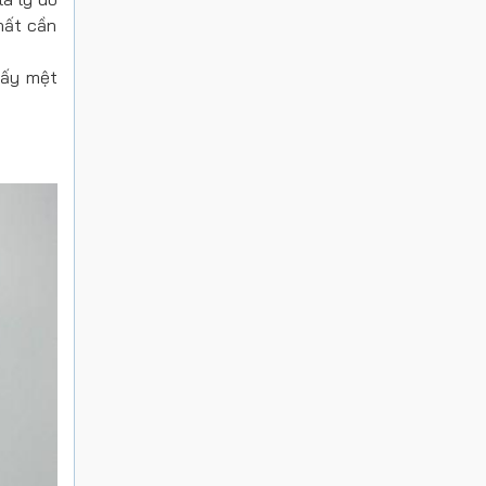
hất cần
hấy mệt