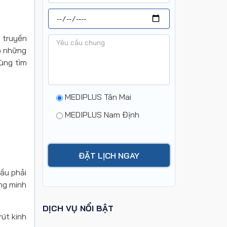
 truyền
p những
ùng tìm
MEDIPLUS Tân Mai
MEDIPLUS Nam Định
ầu phải
ng minh
DỊCH VỤ NỔI BẬT
út kinh