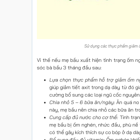
Sử dụng các thực phẩm giảm ố
Vì thế nếu mẹ bầu xuất hiện tình trạng ốm 
sóc bà bầu 3 tháng đầu sau:
Lựa chọn thực phẩm hỗ trợ giảm ốm n
giúp giảm tiết axit trong dạ dày từ đó
cường bổ sung các loại ngũ cốc nguyên h
Chia nhỏ 5 – 6 bữa ăn/ngày:
Ăn quá no 
này, mẹ bầu nên chia nhỏ các bữa ăn tr
Cung cấp đủ nước cho cơ thể:
Tình trạn
mẹ bầu bị ốm nghén, nhức đầu, phù nề v
có thể gây kích thích sự co bóp ở dạ dà
Bổ sung đầy đủ vitamin:
Ốm nghén khiến