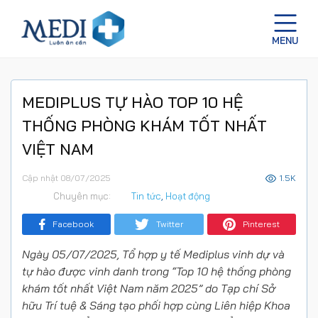
MEDIPLUS TỰ HÀO TOP 10 HỆ
THỐNG PHÒNG KHÁM TỐT NHẤT
VIỆT NAM
Cập nhật 08/07/2025
1.5K
Chuyên mục:
Tin tức
,
Hoạt động
Facebook
Twitter
Pinterest
Ngày 05/07/2025, Tổ hợp y tế Mediplus vinh dự và
tự hào được vinh danh trong “Top 10 hệ thống phòng
khám tốt nhất Việt Nam năm 2025” do Tạp chí
Sở
hữu Trí tuệ & Sáng tạo
phối hợp cùng
Liên hiệp Khoa