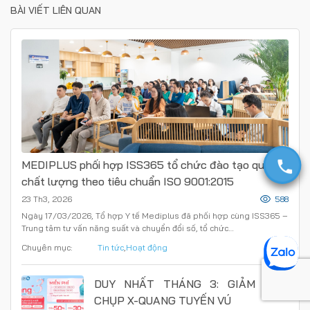
BÀI VIẾT LIÊN QUAN
MEDIPLUS phối hợp ISS365 tổ chức đào tạo quản lý
chất lượng theo tiêu chuẩn ISO 9001:2015
23 Th3, 2026
588
Ngày 17/03/2026, Tổ hợp Y tế Mediplus đã phối hợp cùng ISS365 –
Trung tâm tư vấn năng suất và chuyển đổi số, tổ chức…
Chuyên mục:
Tin tức
,
Hoạt động
DUY NHẤT THÁNG 3: GIẢM 50%
CHỤP X-QUANG TUYẾN VÚ