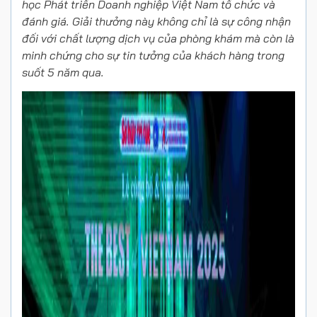
học Phát triển Doanh nghiệp Việt Nam
tổ chức và
đánh giá.
Giải thưởng này không chỉ là sự công nhận
đối với chất lượng dịch vụ của phòng khám mà còn là
minh chứng cho sự tin tưởng của khách hàng trong
suốt 5 năm qua.