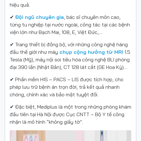
hiệu quả.
✔︎
Đội ngũ chuyên gia
, bác sĩ chuyên môn cao,
từng tu nghiệp tại nước ngoài, công tác tại các bệnh
viện lớn như Bạch Mai, 108, E, Việt Đức,…
✔︎
Trang thiết bị đồng bộ
, với những công nghệ hàng
đầu thế giới như máy
chụp cộng hưởng từ MRI
1.5
Tesla (Mỹ), máy nội soi tiêu hóa công nghệ BLI phóng
đại 390 lần (Nhật Bản), CT 128 lát cắt (GE Hoa Kỳ)…
✔︎
Phần mềm HIS – PACS – LIS
được tích hợp, cho
phép lưu trữ bệnh án trọn đời, trả kết quả nhanh
chóng, chính xác và bảo mật tuyệt đối.
✔︎
Đặc biệt, Mediplus là một trong những phòng khám
đầu tiên tại Hà Nội được
Cục CNTT – Bộ Y tế công
nhận là mô hình “không giấy tờ”
.