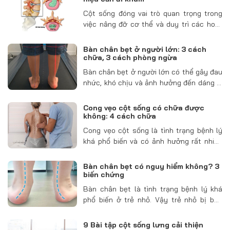
Cột sống đóng vai trò quan trọng trong
việc nâng đỡ cơ thể và duy trì các hoạt
động hàng ngày. Khi xuất hiện các dấu
hiệu đau nhức, thoái hóa, viêm khớp, đau
Bàn chân bẹt ở người lớn: 3 cách
thần kinh tọa hay…
chữa, 3 cách phòng ngừa
Bàn chân bẹt ở người lớn có thể gây đau
nhức, khó chịu và ảnh hưởng đến dáng đi
cũng như chất lượng cuộc sống. Vậy làm
thế nào để cải thiện và phòng ngừa hiệu
Cong vẹo cột sống có chữa được
quả? Bài…
không: 4 cách chữa
Cong vẹo cột sống là tình trạng bệnh lý
khá phổ biến và có ảnh hưởng rất nhiều
đến sức khỏe của người bệnh. Vậy bị
cong vẹo cột sống có chữa được không?
Bàn chân bẹt có nguy hiểm không? 3
Có cần phẫu thuật…
biến chứng
Bàn chân bẹt là tình trạng bệnh lý khá
phổ biến ở trẻ nhỏ. Vậy trẻ nhỏ bị bàn
chân bẹt có nguy hiểm không? Có ảnh
hưởng đến việc đi lại của trẻ nhỏ hay
9 Bài tập cột sống lưng cải thiện