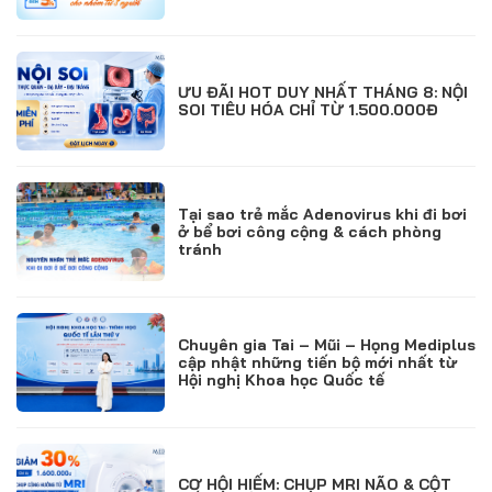
ƯU ĐÃI HOT DUY NHẤT THÁNG 8: NỘI
SOI TIÊU HÓA CHỈ TỪ 1.500.000Đ
Tại sao trẻ mắc Adenovirus khi đi bơi
ở bể bơi công cộng & cách phòng
tránh
Chuyên gia Tai – Mũi – Họng Mediplus
cập nhật những tiến bộ mới nhất từ
Hội nghị Khoa học Quốc tế
CƠ HỘI HIẾM: CHỤP MRI NÃO & CỘT