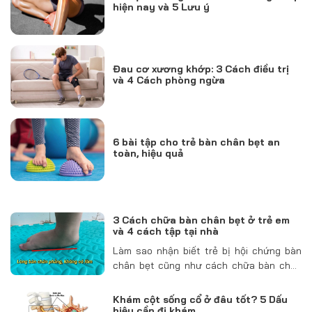
hiện nay và 5 Lưu ý
Đau cơ xương khớp: 3 Cách điều trị
và 4 Cách phòng ngừa
6 bài tập cho trẻ bàn chân bẹt an
toàn, hiệu quả
3 Cách chữa bàn chân bẹt ở trẻ em
và 4 cách tập tại nhà
Làm sao nhận biết trẻ bị hội chứng bàn
chân bẹt cũng như cách chữa bàn chân
bẹt ở trẻ em như thế nào? Chi phí của
mỗi phương pháp ra sao. Hãy cùng Tổ
Khám cột sống cổ ở đâu tốt? 5 Dấu
hợp y tế…
hiệu cần đi khám