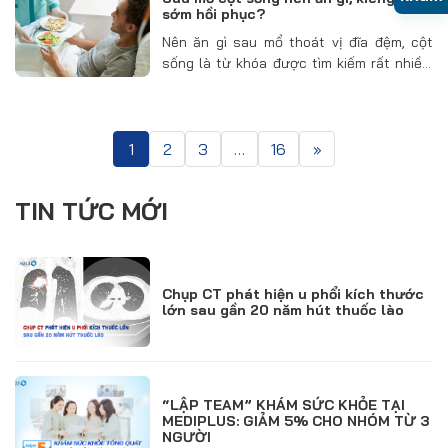
có thể gây ra…
sớm hồi phục?
Nên ăn gì sau mổ thoát vị đĩa đệm, cột
sống là từ khóa được tìm kiếm rất nhiều.
Chăm sóc sau mổ bắt vít cột sống cần
chú ý nhiều đến chế độ dinh dưỡng. Điều
này…
1
2
3
…
16
»
TIN TỨC MỚI
Chụp CT phát hiện u phổi kích thước
lớn sau gần 20 năm hút thuốc lào
“LẬP TEAM” KHÁM SỨC KHỎE TẠI
MEDIPLUS: GIẢM 5% CHO NHÓM TỪ 3
NGƯỜI