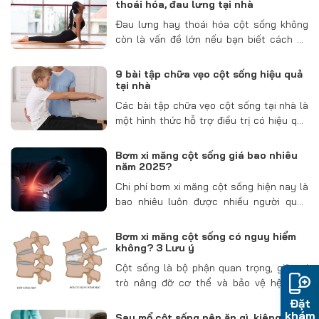
không? Cùng…
thoái hóa, đau lưng tại nhà
Đau lưng hay thoái hóa cột sống không
còn là vấn đề lớn nếu bạn biết cách áp
dụng các bài tập cột sống lưng phù hợp.
Không chỉ giúp giảm đau, những bài tập
9 bài tập chữa vẹo cột sống hiệu quả
cải thiện thoái…
tại nhà
Các bài tập chữa vẹo cột sống tại nhà là
một hình thức hỗ trợ điều trị có hiệu quả
nhất định. Điều quan trọng là bạn phải
thực hiện đúng các bài tập cho tình trạng
Bơm xi măng cột sống giá bao nhiêu
của…
năm 2025?
Chi phí bơm xi măng cột sống hiện nay là
bao nhiêu luôn được nhiều người quan
tâm. Trong bài viết hôm nay, MEDIPLUS
sẽ giúp bạn đọc biết được bơm xi măng
Bơm xi măng cột sống có nguy hiểm
cột sống giá bao nhiêu…
không? 3 Lưu ý
Cột sống là bộ phận quan trọng, giữ vai
trò nâng đỡ cơ thể và bảo vệ hệ thần
kinh trung ương. Tình trạng lún xẹp đốt
Đặt
sống do loãng xương hoặc chấn thương
khám
Sau mổ cột sống nên ăn gì, kiêng gì để