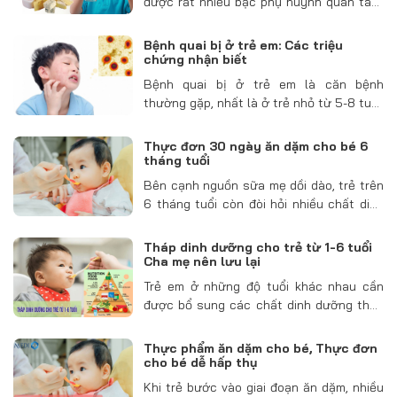
được rất nhiều bậc phụ huynh quan tâm.
Bởi lẽ, canxi là yếu tố rất quan trọng và
cần thiết cho sự phát triển của xương và
Bệnh quai bị ở trẻ em: Các triệu
răng ở…
chứng nhận biết
Bệnh quai bị ở trẻ em là căn bệnh
thường gặp, nhất là ở trẻ nhỏ từ 5-8 tuổi.
Bệnh tuy lành tính nhưng có khả năng để
lại nhiều biến chứng nghiêm trọng trên
Thực đơn 30 ngày ăn dặm cho bé 6
đường sinh dục…
tháng tuổi
Bên cạnh nguồn sữa mẹ dồi dào, trẻ trên
6 tháng tuổi còn đòi hỏi nhiều chất dinh
dưỡng hơn để đáp ứng nhu cầu tăng
trưởng. Lúc này, làm thế nào để thiết kế
Tháp dinh dưỡng cho trẻ từ 1-6 tuổi
một thực đơn…
Cha mẹ nên lưu lại
Trẻ em ở những độ tuổi khác nhau cần
được bổ sung các chất dinh dưỡng theo
đúng chế độ và liều lượng để đảm bảo
phát triển toàn diện về cả thể chất lẫn trí
Thực phẩm ăn dặm cho bé, Thực đơn
não. Xây…
cho bé dễ hấp thụ
Khi trẻ bước vào giai đoạn ăn dặm, nhiều