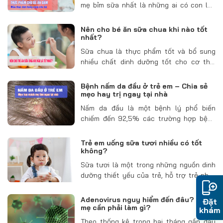
mẹ bỉm sữa nhất là những ai có con lần
đầu sẽ rất lo lắng về chế độ ăn của trẻ.
Các mẹ thường cảm thấy khó khăn
Nên cho bé ăn sữa chua khi nào tốt
trong…
nhất?
Sữa chua là thực phẩm tốt và bổ sung
nhiều chất dinh dưỡng tốt cho cơ thể;
đồng thời sữa chua cũng là thực phẩm
tốt cho hệ tiêu hóa của trẻ. Tuy vậy, các
Bệnh nấm da đầu ở trẻ em – Chia sẻ
mẹ cần biết…
mẹo hay trị ngay tại nhà
Nấm da đầu là một bệnh lý phổ biến
chiếm đến 92,5% các trường hợp bệnh
da liễu của trẻ em dưới 10 tuổi. Vậy nấm
da đầu ở trẻ em có thật sự nguy hiểm với
Trẻ em uống sữa tươi nhiều có tốt
trẻ…
không?
Sữa tươi là một trong những nguồn dinh
dưỡng thiết yếu của trẻ, hỗ trợ trẻ phát
triển cả về cân nặng lẫn chiều cao. Tuy
nhiên, trẻ uống nhiều sữa tươi có tốt
Adenovirus nguy hiểm đến đâu? Cha
Đặt
không? Đây là thắc…
mẹ cần phải làm gì?
khám
Theo thống kê trong hai tháng gần đây