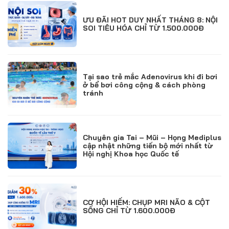
ƯU ĐÃI HOT DUY NHẤT THÁNG 8: NỘI
SOI TIÊU HÓA CHỈ TỪ 1.500.000Đ
Tại sao trẻ mắc Adenovirus khi đi bơi
ở bể bơi công cộng & cách phòng
tránh
Chuyên gia Tai – Mũi – Họng Mediplus
cập nhật những tiến bộ mới nhất từ
Hội nghị Khoa học Quốc tế
CƠ HỘI HIẾM: CHỤP MRI NÃO & CỘT
SỐNG CHỈ TỪ 1.600.000Đ