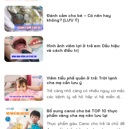
Đánh cảm cho bé – Có nên hay
không? [LƯU Ý]
Hình ảnh viêm lợi ở trẻ em: Dấu hiệu
và cách điều trị
Viêm tiểu phế quản ở trẻ: Trời lạnh
cha mẹ cần lưu ý
Trẻ càng nhỏ càng có nhiều nguy cơ mắc
các bệnh lý về hô hấp vì hệ miễn dịch
chưa hoàn thiện để chống lại virus và vi
khuẩn. Trong đó, viêm tiểu phế quản ở trẻ
Bổ sung canxi cho bé TOP 10 thực
em…
phẩm vàng cha mẹ nên lưu lại
Thực phẩm giàu Canxi cho trẻ là chủ đề