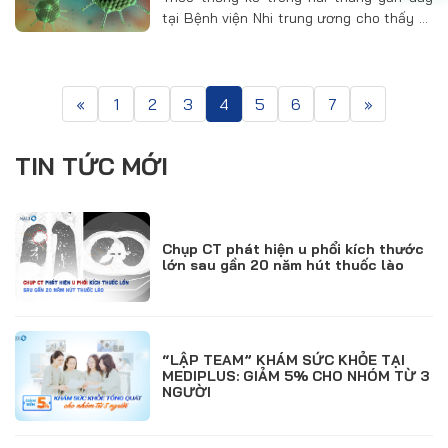
tại Bệnh viện Nhi trung ương cho thấy tỷ
lệ số trẻ nhiễm adenovirus đang ngày
càng tăng cao. Tính từ đầu tháng 8 đến
nay đã có hơn 400…
«
1
2
3
4
5
6
7
»
TIN TỨC MỚI
Chụp CT phát hiện u phổi kích thước
lớn sau gần 20 năm hút thuốc lào
“LẬP TEAM” KHÁM SỨC KHỎE TẠI
MEDIPLUS: GIẢM 5% CHO NHÓM TỪ 3
NGƯỜI